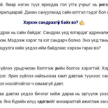
 Ямар нэгэн түүх ярихдаа гол утга учрыг нь өөрөө 
ярилцаарай. Дахин сануулахад сайн илтгэл гэдэг бол
Хэрхэн сандрахгүй байх вэ?
ндрах нь сайн байдаг. Сандрах үед ялгардаг адренали
юм. Мэдээж хэрэг та хэт сандарч болно. Энэ үед таны
лцуулга хийх үедээ ийм байдлаас хэрхэн гарах вэ?
үйлээ урьдчилан бэлтгэж өөрийн болгох хэрэгтэй. Хэ
рэг. Ярих зүйлээ найзынхаа хамт давтаж түүнээс са
ол нохойтойгоо ч хамаагүй давт.
аа давтах үедээ бичлэг хийж дараа нь эргүүлж үзээ
. Янз бүрийн илүү хөдөлгөөнийг анхааралтай ажиглаж зас