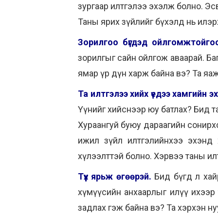
зургаар илтгэлээ эхэлж болно. Эс
Таны ярих зүйлийг бүхэлд нь илэр
Зорилгоо бүгдэд ойлгомжтойго
зорилгыг сайн ойлгож аваарай. Баг
ямар үр дүн харж байна вэ? Та яа
Та илтгэлээ хийх үедээ хамгийн 
Үүнийг хийснээр юу батлах? Бид 
Хураангуй буюу дараагийн сонирхол
ижил зүйл илтгэлийнхээ эхэнд х
хүлээлттэй болно. Хэрвээ таны илт
Түүх ярьж өгөөрэй.
Бид бүгд л хайр
хүмүүсийн анхаарлыг илүү ихээр т
задлах гэж байна вэ? Та хэрхэн н