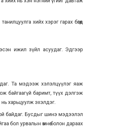
га хийх нь хэн нэгний үгийг давтаж
нилцуулга хийх хэрэг гарах бөгөөд
эсэн ижил зүйл асуудаг. Эдгээр
йдаг. Та мэдээж хэлэлцүүлэг яаж
сож байгаагүй баримт, түүх дэлгэж
 нь харьцуулж эхэлдэг.
той байдаг. Бусдыг шинэ мэдээлэл
гаа бол урвалын өмнө болон дараах