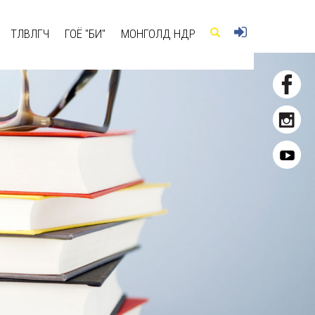
ТӨЛӨВЛӨГЧ
ГОЁ "БИ"
МОНГОЛД ӨНӨӨДӨР