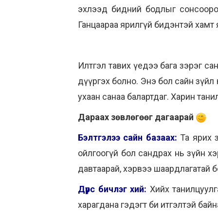
эхлээд бидний бодлыг сонсоорой.
Ганцаараа ярилгүй бидэнтэй хамт 
Илтгэл тавих үедээ бага зэрэг са
дүүргэх болно. Энэ бол сайн зүйл 
ухаан санаа балартдаг. Харин тани
Дараах зөвлөгөөг дагаарай
Бэлтгэлээ сайн базаах:
Та ярих з
ойлгоогүй бол сандрах нь зүйн хэ
давтаарай, хэрвээ шаардлагатай б
Дүрс бичлэг хий:
Хийх танилцуулг
харагдана гэдэгт би итгэлтэй байна