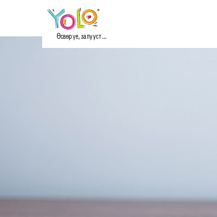
Өсвөр үе, залууст ...