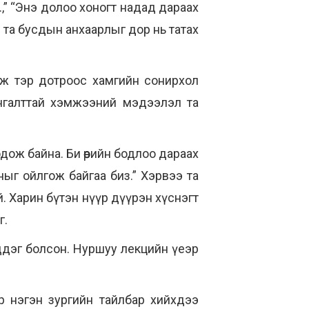
..,” “Энэ долоо хоногт надад дараах
ээр та бусдын анхаарлыг дор нь татах
лж тэр дотроос хамгийн сонирхол
хангалттай хэмжээний мэдээлэл та
одож байна. Би өөрийн бодлоо дараах
ыг ойлгож байгаа биз.” Хэрвээ та
. Харин бүтэн нүүр дүүрэн хүснэгт
г.
дэг болсон. Нуршуу лекцийн үеэр
р нэгэн зургийн тайлбар хийхдээ