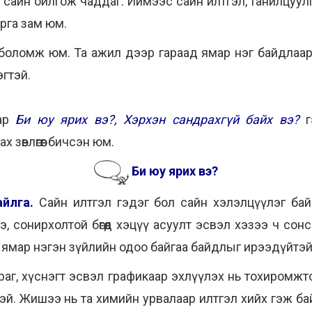
маш сайн ойлгож чаддаг. Иймээс сайн илтгэл, танилцуул
арга зам юм.
оломж юм. Та ажил дээр гараад ямар нэг байдлаар та
гтэй.
ар
Би юу ярих вэ?, Хэрхэн сандрахгүй байх вэ?
г
зөвлөгөөг бичсэн юм.
Би юу ярих вэ?
йлга.
Сайн илтгэл гэдэг бол сайн хэлэлцүүлэг ба
, сонирхолтой бөгөөд хэцүү асуулт эсвэл хэзээ ч сон
 ямар нэгэн зүйлийн одоо байгаа байдлыг ирээдүйтэй
раг, хүснэгт эсвэл графикаар эхлүүлэх нь тохиромж
эй. Жишээ нь та химийн урвалаар илтгэл хийх гэж бай