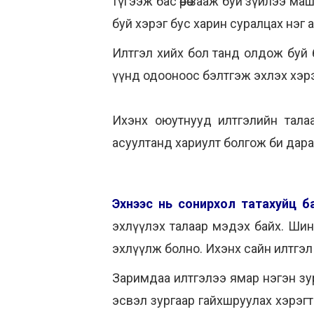
түгээж бас өөрөө зааж буй зүйлээ 
буй хэрэг бус харин суралцах нэг 
Илтгэл хийх бол танд олдож буй б
үүнд одооноос бэлтгэж эхлэх хэрэ
Ихэнх оюутнууд илтгэлийн тала
асуултанд хариулт болгож би дараах 
Эхнээс нь сонирхол татахуйц ба
эхлүүлэх талаар мэдэх байх. Шинэ
эхлүүлж болно. Ихэнх сайн илтгэл
Заримдаа илтгэлээ ямар нэгэн зу
эсвэл зургаар гайхшруулах хэрэгт