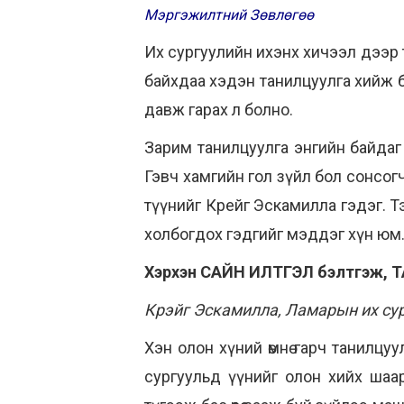
Мэргэжилтний Зөвлөгөө
Их сургуулийн ихэнх хичээл дээр 
байхдаа хэдэн танилцуулга хийж байс
давж гарах л болно.
Зарим танилцуулга энгийн байдаг
Гэвч хамгийн гол зүйл бол сонсогч
түүнийг Крейг Эскамилла гэдэг. Т
холбогдох гэдгийг мэддэг хүн юм
Хэрхэн САЙН ИЛТГЭЛ бэлтгэж, 
Крэйг Эскамилла, Ламарын их су
Хэн олон хүний өмнө гарч танилцу
сургуульд үүнийг олон хийх шаа