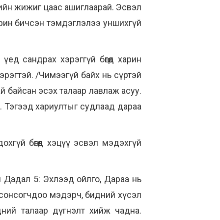
ийн жижиг цаас ашиглаарай. Эсвэл
Харин бичсэн тэмдэглэлээ уншихгүй
ед сандрах хэрэггүй бөгөөд харин
эрэгтэй. /Чимээгүй байх нь сүртэй
ай байсан эсэх талаар лавлаж асуу.
. Тэгээд хариултыг судлаад дараа
охгүй бөгөөд хэцүү эсвэл мэдэхгүй
 Дадал 5: Эхлээд ойлго, Дараа нь
д сонсогчдоо мэдэрч, бидний хүсэл
ний талаар дүгнэлт хийж чадна.