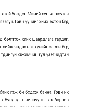
агатай болдог. Миний хувьд оюутан
аагүй. Гэвч үүнийг хийх ёстой бөгөөд
д бэлтгэж хийх шаардлага гардаг.
хийж чадах нэг хүнийг олсон бөгөөд
төдийгүй хөгжимчин тул үзэгчидтэй
 байх гэж би бодож байна. Гэвч их
ээ бусдад танилцуулга хэлбэрээр