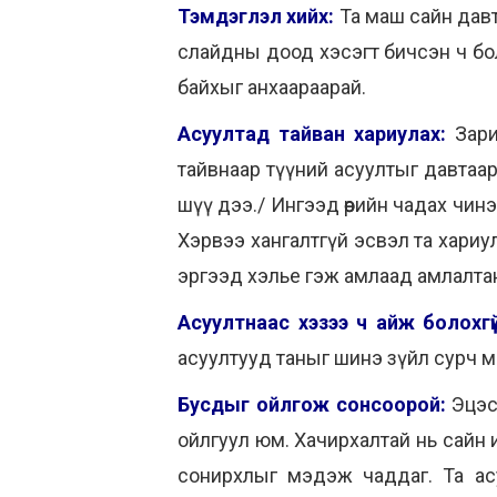
Тэмдэглэл хийх:
Та маш сайн дав
слайдны доод хэсэгт бичсэн ч бол
байхыг анхаараарай.
Асуултад тайван хариулах:
Зари
тайвнаар түүний асуултыг давтаар
шүү дээ./ Ингээд өөрийн чадах чин
Хэрвээ хангалтгүй эсвэл та хари
эргээд хэлье гэж амлаад амлалта
Асуултнаас хэзээ ч айж болохгүй
асуултууд таныг шинэ зүйл сурч мэд
Бусдыг ойлгож сонсоорой:
Эцэс
ойлгуул юм. Хачирхалтай нь сайн 
сонирхлыг мэдэж чаддаг. Та ас