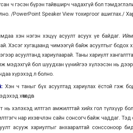
тсан ч гэсэн бүрэн тайвширч чадахгүй бол тэмдэглэл
но. /PowerPoint Speaker View тохиргоог ашиглах./ 
мдаа хэн нэгэн хэцүү асуулт асуух үе байдаг. Ийм ү
ай. Хэсэг хугацаанд чимээгүй байж асуултыг бодох х
ээгээр асуултанд хариулаарай. Таны хариулт хангалтт
улж мэдэхгүй бол шуудхан үүнийгээ хүлээсэн нь дээр
ндаа хүрэхэд л болно.
:
Хэн ч таныг бүх асуултад хариулах ёстой гэж бод
эхэд хөтөлдөг.
т нь хэлэхэд илтгэл амжилттай хийх гол түлхүүр бол
илтгэгч нар ихэвчлэн сайн сонсогч байж чаддаг. Тэ
уулт асууж хариултыг анхааралтай сонссоноор бид