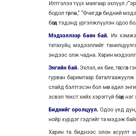
Илтгэлээ түүх маягаар эхлүүл /”эрт
бодол төрлөө...,” “Өчигдөр бидний м
бөгөөд тэдэнд үргэлжлүүлэн одоо бо
Мэдээллээр баян бай.
Их хэмжээ
татахуйц мэдээллийг танилцуулга
эндээс олж чадна. Харин мэдээлли
Энгийн бай.
Эхлэл, их бие, төгсгөл
гурван баримтаар баталгаажуулж 
слайд бэлтгэсэн бол мөн адил энг
эсвэл текст хийх хэрэггүй бөгөөд нэ
Биднийг оролцуул.
Одоо үед дун
нойр хүрдэг гэдгийг та мэдэж бай
Харин та биднээс олон асуулт а