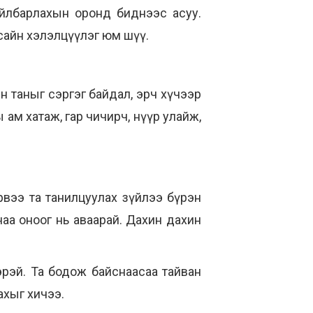
тайлбарлахын оронд биднээс асуу.
 сайн хэлэлцүүлэг юм шүү.
н таныг сэргэг байдал, эрч хүчээр
 ам хатаж, гар чичирч, нүүр улайж,
рвээ та танилцуулах зүйлээ бүрэн
наа оноог нь аваарай. Дахин дахин
рэй. Та бодож байснаасаа тайван
ахыг хичээ.