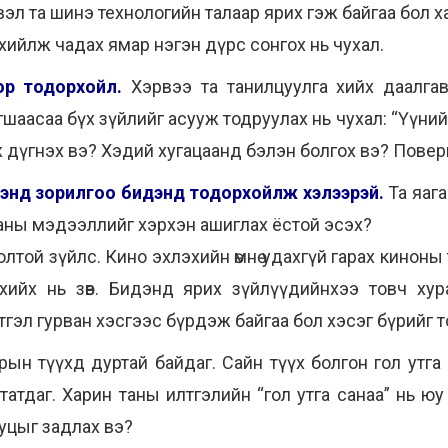
вэл та шинэ технологийн талаар ярих гэж байгаа бол х
хийлж чадах ямар нэгэн дүрс сонгох нь чухал.
ор тодорхойл.
Хэрвээ та танилцуулга хийх даалга
шаасаа бүх зүйлийг асууж тодруулах нь чухал: “Үүний
ж дүгнэх вэ? Хэдий хугацаанд бэлэн болгох вэ? Пове
эхэнд зорилгоо бидэнд тодорхойлж хэлээрэй.
Та яага
таны мэдээллийг хэрхэн ашиглах ёстой эсэх?
той зүйлс. Кино эхлэхийн өмнө удахгүй гарах киноны 
ийх нь зөв. Бидэнд ярих зүйлүүдийнхээ товч хураа
гэл гурван хэсгээс бүрдэж байгаа бол хэсэг бүрийг тов
ын түүхд дуртай байдаг. Сайн түүх болгон гол утга са
атдаг. Харин таны илтгэлийн “гол утга санаа” нь ю
ууцыг задлах вэ?