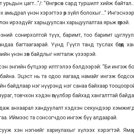
 урьдын цагт...”/: “Өнгөрсөн сард туршилт хийж байтал.
эдэх амьдрал үнэн хэрэгтээ өөр зүйл болохыг...” Ингэсн
лон ирээдүйг харьцуулсан харьцуулалтаа ярьж өгөөрэй.
ний сонирхолтой түүх, баримт, тоо баримт цуглуу
ндаа багтаагаарай. Үүнд Гүүгл танд туслах бөгөөд 
йн үнэн зөв байдлыг нягталж үзээрэй.
 гэсэн энгийн бүтцээр илтгэлээ бэлдээрэй: “Би ингэж б
байна. Эцэст нь та одоо яагаад намайг ингэж бодсон
ийн байдлаар нэг нүүрэнд нэг санаа байхаар тооцоорой
г зураг, товчхон хэдэн өгүүлбэр байхад хангалттай байда
даж анхаарал хандуулалт хэдхэн секундээр хэмжигд
гаа. Иймээс та сонсогчдоо ингэж бүү алдаарай.
сууж хэн нэгнийг хариулахыг хүлээх хэрэгтэй. Яма