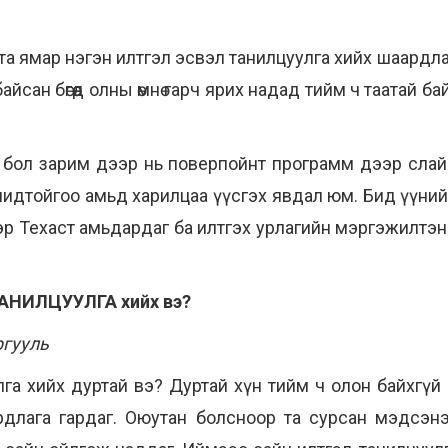
та ямар нэгэн илтгэл эсвэл танилцуулга хийх шаардл
ан бөгөөд олны өмнө гарч ярих надад тийм ч таатай байг
 бол зарим дээр нь поверпойнт программ дээр слай
идтойгоо амьд харилцаа үүсгэх явдал юм. Бид үүнийг 
эр Техаст амьдардаг ба илтгэх урлагийн мэргэжилтэн 
.
ТАНИЛЦУУЛГА хийх вэ?
ргууль
улга хийх дуртай вэ? Дуртай хүн тийм ч олон байхгүй
рдлага гардаг. Оюутан болсноор та сурсан мэдсэн