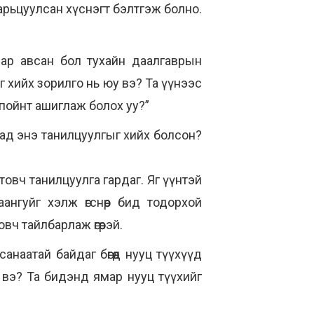
арьцуулсан хүснэгт бэлтгэж болно.
вар авсан бол тухайн даалгаврын
г хийх зорилго нь юу вэ? Та үүнээс
рпойнт ашиглаж болох уу?”
ад энэ танилцуулгыг хийх болсон?
товч танилцуулга гардаг. Яг үүнтэй
нгуйг хэлж өгснөөр бид тодорхой
ч тайлбарлаж өгөөрэй.
наатай байдаг бөгөөд нууц түүхүүд
у вэ? Та бидэнд ямар нууц түүхийг