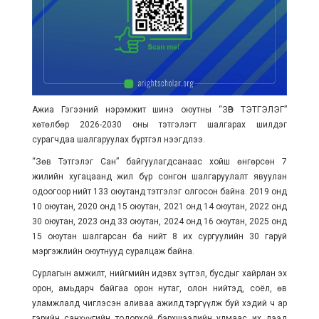
Ажиа Гэгээний нэрэмжит шинэ оюутны “ЗӨВ ТЭТГЭЛЭГ”
хөтөлбөр 2026-2030 оны тэтгэлэгт шалгарах шилдэг
сурагчдаа шалгаруулах бүртгэл нээгдлээ.
“Зөв Тэтгэлэг Сан” байгуулагдсанаас хойш өнгөрсөн 7
жилийн хугацаанд жил бүр сонгон шалгаруулалт явуулан
одоогоор нийт 133 оюутанд тэтгэлэг олгосон байна. 2019 онд
10 оюутан, 2020 онд 15 оюутан, 2021 онд 14 оюутан, 2022 онд
30 оюутан, 2023 онд 33 оюутан, 2024 онд 16 оюутан, 2025 онд
15 оюутан шалгарсан ба нийт 8 их сургуулийн 30 гаруй
мэргэжлийн оюутнууд суралцаж байна.
Сурлагын амжилт, нийгмийн идэвх зүтгэл, бусдыг хайрлан эх
орон, амьдарч байгаа орон нутаг, олон нийтэд, соёл, өв
уламжлалд чиглэсэн аливаа ажилд тэргүүлж буй хэдий ч ар
гэрийн санхүүгийн тодорхой бэрхшээлийн улмаас их дээд