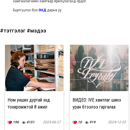
хамгаалагчийн хамтаар ярилцлаганд ордог.
Бүртгүүлэх бол
ЭНД
дарна уу.
#тэтгэлэг
#мэдээ
Ном унших дуртай хүнд
ВИДЕО: IVE хамтлаг шинэ
тохиромжтой 8 ажил
уран бүтээлээ гаргалаа
196
4151
2023-06-27
10
919
2024-12-25