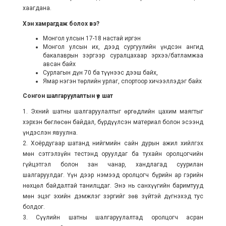
хаагдана.
Хэн хамрагдаж болох вэ?
Монгол улсын 17-18 настай иргэн
Монгол улсын их, дээд сургуулийн үндсэн ангид
бакалаврын зэргээр суралцахаар эрхээ/батламжаа
авсан байх
Сурлагын дүн 70 ба түүнээс дээш байх,
Ямар нэгэн төрлийн урлаг, спортоор хичээллэдэг байх
Сонгон шалгаруулалтын үе шат
1. Эхний шатны шалгаруулалтыг өргөдлийн цахим маягтыг
хэрхэн бөглөсөн байдал, бүрдүүлсэн материал болон эсээнд
үндэслэн явуулна.
2. Хоёрдугаар шатанд нийгмийн сайн дурын ажил хийлгэх
мөн сэтгэлзүйн тестэнд оруулдаг ба тухайн оролцогчийн
гүйцэтгэл болон зан чанар, хандлагад суурилан
шалгаруулдаг. Үүн дээр нэмээд оролцогч бүрийн ар гэрийн
нөхцөл байдалтай танилцдаг. Энэ нь санхүүгийн баримтууд
мөн эцэг эхийн дэмжлэг зэргийг зөв зүйтэй дүгнэхэд тус
болдог.
3. Сүүлийн шатны шалгаруулалтад оролцогч асран