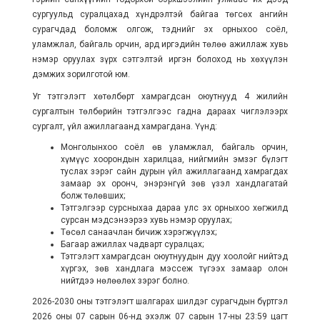
сургуульд суралцахад хүндрэлтэй байгаа төгсөх ангийн
сурагчдад боломж олгож, тэднийг эх орныхоо соёл,
уламжлал, байгаль орчин, ард иргэдийн төлөө ажиллаж хувь
нэмэр оруулах зүрх сэтгэлтэй иргэн болоход нь хөхүүлэн
дэмжих зорилготой юм.
Уг тэтгэлэгт хөтөлбөрт хамрагдсан оюутнууд 4 жилийн
сургалтын төлбөрийн тэтгэлгээс гадна дараах чиглэлээрх
сургалт, үйл ажиллагаанд хамрагдана. Үүнд:
Монголынхоо соёл өв уламжлал, байгаль орчин,
хүмүүс хоорондын харилцаа, нийгмийн эмзэг бүлэгт
туслах зэрэг сайн дурын үйл ажиллагаанд хамрагдах
замаар эх оронч, энэрэнгүй зөв үзэл хандлагатай
болж төлөвших;
Тэтгэлгээр сурсныхаа дараа улс эх орныхоо хөгжилд
сурсан мэдсэнээрээ хувь нэмэр оруулах;
Төсөл санаачлан бичиж хэрэгжүүлэх;
Багаар ажиллах чадварт суралцах;
Тэтгэлэгт хамрагдсан оюутнуудын дуу хоолойг нийтэд
хүргэх, зөв хандлага мэссеж түгээх замаар олон
нийтдээ нөлөөлөх зэрэг болно.
2026-2030 оны тэтгэлэгт шалгарах шилдэг сурагчдын бүртгэл
2026 оны 07 сарын 06-нд эхэлж 07 сарын 17-ны 23:59 цагт