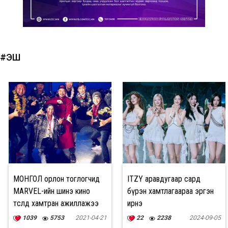
#ЭШ
МОНГОЛ орлон тоглогчид
ITZY аравдугаар сард
MARVEL-ийн шинэ кино
бүрэн хамтлагаараа эргэн
төсөлд хамтран ажиллажээ
ирнэ
1039
5753
2021-04-21
22
2238
2024-09-05