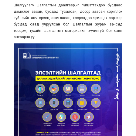
Шалгуулагч шалгалтын даалгаврыг гүйцэтгэхдээ бусдаас
дэмжлэг авсан, бусдад тусалсан, доорр заасан хориглох
зүйлсийг авч орсон, ашигласан, хоорондоо ярилцах зэргээр
бусдад саад учруулсан бол шалгалтын журам зөрчсөнд
тооцож, тухайн шалгалтын материалыг хүчингүй болгохыг
анхаарна уу.