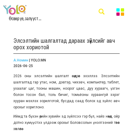
Өсвөр үе, залууст ...
Элсэлтийн шалгалтад дараах зүйлсийг авч
орох хориотой
А.Номин
| YOLO.MN
2026-06-25
2026 оны элсэлтийн шалгалт өнөөдрөөс эхэллээ. Элсэлтийн
шалгалтад гар утас, ном, дэвтэр, чихэвч, компьютер, таблет,
ухаалаг цаг, тооны машин, ноорог цаас, дуу хураагч, үзгэн
болон тосон бал, толь бичиг, томьёоны хураангуй зэрэг
хууран мэхлэх зорилготой, бусдад саад болох эд зүйлс авч
орохыг хориглоно.
Иймд та бүхэн өөрийн хувийн эд зүйлсээ гэр бүл, найз нөхөд, ойр
дотно хүмүүстээ үлдээж орохыг Боловсолын үнэлгээний төвөөс
зөвлөлөө.