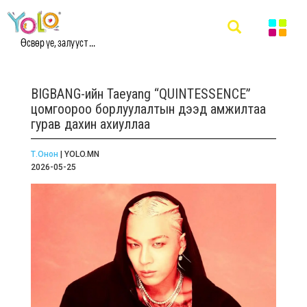
Өсвөр үе, залууст ...
BIGBANG-ийн Taeyang “QUINTESSENCE”
цомгоороо борлуулалтын дээд амжилтаа
гурав дахин ахиуллаа
Т.Онон
| YOLO.MN
2026-05-25