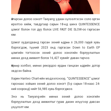
Өнгөрсөн долоо хоногт Taeyang удаан хүлээлгэсэн соло эргэн
ирэлтээ хийж, тавдугаар сарын 18-нд шинэ QUINTESSENCE
цомог болон гол дуу болох LIVE FAST DIE SLOW-оо гаргасан
юм.
Цомог худалдаанд гарсан эхний өдрөө л 26,000 гаруй хувь
борлогдож, түүний 2023 онд гаргасан Down to Earth EP
цомгийн тогтоосон эхний долоо хоногийн борлуулалтын
өмнөх дээд амжилт болох 16,427 хувийг даван гарчээ.
Өөрөөр хэлбэл, өмнөх рекордоо ердөө ганцхан өдрийн дотор
эвдсэн байна.
Харин Hanteo Chart-ийн мэдээлснээр, “QUINTESSENCE” цомог
гарснаас хойших эхний долоо хоногт (5-р сарын 18-наас 24-
ний хооронд) нийт 56,985 хувь борлогджээ.
Энэ нь Taeyang-ийн өмнөх эхний долоо хоногийн
борлуулалтын дээд амжилтыг гурав дахин илүүгээр давсан
үзүүлэлт юм.