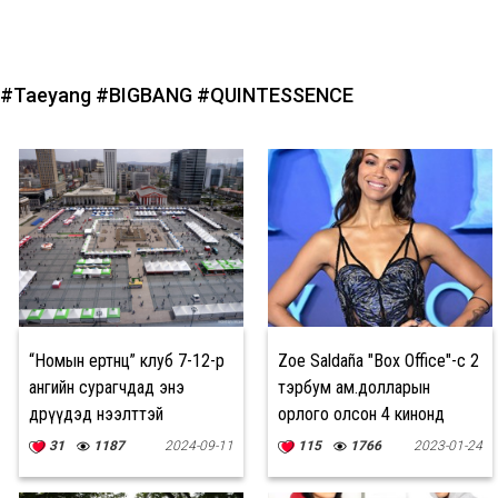
#Taeyang
#BIGBANG
#QUINTESSENCE
“Номын ертөнц” клуб 7-12-р
Zoe Saldaña "Box Office"-с 2
ангийн сурагчдад энэ
тэрбум ам.долларын
өдрүүдэд нээлттэй
орлого олсон 4 кинонд
тоглож буй анхны жүжигчин
31
1187
2024-09-11
115
1766
2023-01-24
боллоо