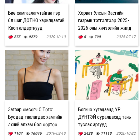
Бие хамгаалагчтайгаа гэр
Хорват Улсын Засгийн
бүл шиг ДОТНО харилцаатай
газрын тэтгэлгээр 2025-
Кпоп алдартнууд
2026 оны хичээлийн жилд
суралцуулна
275
9279
2020-10-10
5
790
2025-07-17
Загвар өмсөгч С.Төгс:
Богино хугацаанд ҮР
Бусдад таалагдах хамгийн
ДҮНТЭЙ суралцахад тань
эхний алхам бол өөртөө
туслах аргууд
таалагдах
1107
16046
2019-08-13
2428
11113
2020-10-22