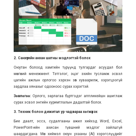
2. Санхүүгийн анхан шатны мэдлэгтэй болох
Оюутан болоод хамгийн түрүүнд тулгардаг асуудал бол
мөнгөний менежмент. Тэтгэлэг, эцэг эхийн тусламж эсвэл
цагийн ажлын орлогоо хэрхэн зөв хуваарилж, хэрэгцээгүй
зардлаа хянахыг одооноос сурах хэрэгтэй.
Зөвлөгөө:
Орлого, зарлагаа бүртгэдэг аппликейшн ашиглаж
сурах эсвэл энгийн хуримтлалын дадалтай болох.
3. Техник болон дижитал ур чадвараа хөгжүүлэх
Бие даалт, эссэ, судалгааны ажил хийхэд Word, Excel,
PowerPoint-ийн ахисан түвшний мэдлэг зайлшгүй
шаардагдана. Мөн хиймэл оюун ухааны (AI) хэрэгслүүдийг