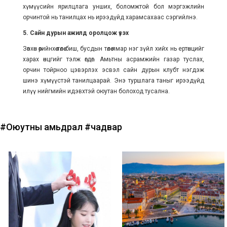
хүмүүсийн ярилцлага унших, боломжтой бол мэргэжлийн
орчинтой нь танилцах нь ирээдүйд харамсахаас сэргийлнэ.
5. Сайн дурын ажилд оролцож үзэх
Зөвхөн өөрийнхөө төлөө биш, бусдын төлөө ямар нэг зүйл хийх нь ертөнцийг
харах өнцгийг тэлж өгдөг. Амьтны асрамжийн газар туслах,
орчин тойрноо цэвэрлэх эсвэл сайн дурын клубт нэгдэж
шинэ хүмүүстэй танилцаарай. Энэ туршлага таныг ирээдүйд
илүү нийгмийн идэвхтэй оюутан болоход тусална.
#Оюутны амьдрал
#чадвар