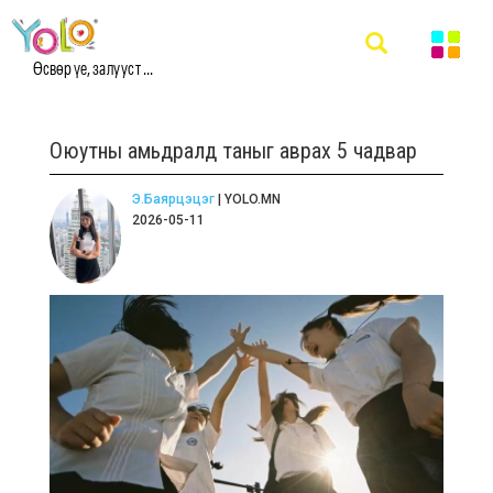
Өсвөр үе, залууст ...
Оюутны амьдралд таныг аврах 5 чадвар
Э.Баярцэцэг
| YOLO.MN
2026-05-11