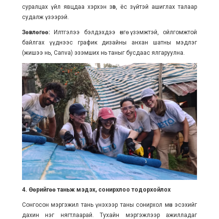
суралцах үйл явцдаа хэрхэн зөв, ёс зүйтэй ашиглах талаар
судалж үзээрэй.
Зөвлөгөө:
Илтгэлээ бэлдэхдээ өнгө үзэмжтэй, ойлгомжтой
байлгах үүднээс график дизайны анхан шатны мэдлэг
(жишээ нь, Canva) эзэмших нь таныг бусдаас ялгаруулна.
4. Өөрийгөө таньж мэдэх, сонирхлоо тодорхойлох
Сонгосон мэргэжил тань үнэхээр таны сонирхол мөн эсэхийг
дахин нэг нягтлаарай. Тухайн мэргэжлээр ажилладаг