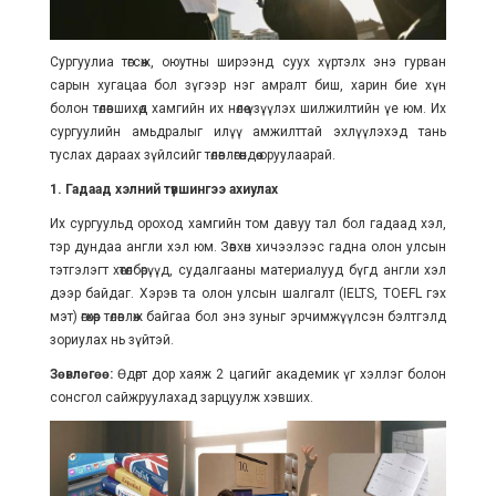
Сургуулиа төгсөж, оюутны ширээнд суух хүртэлх энэ гурван
сарын хугацаа бол зүгээр нэг амралт биш, харин бие хүн
болон төлөвшихөд хамгийн их нөлөө үзүүлэх шилжилтийн үе юм. Их
сургуулийн амьдралыг илүү амжилттай эхлүүлэхэд тань
туслах дараах зүйлсийг төлөвлөгөөндөө оруулаарай.
1. Гадаад хэлний түвшингээ ахиулах
Их сургуульд ороход хамгийн том давуу тал бол гадаад хэл,
тэр дундаа англи хэл юм. Зөвхөн хичээлээс гадна олон улсын
тэтгэлэгт хөтөлбөрүүд, судалгааны материалууд бүгд англи хэл
дээр байдаг. Хэрэв та олон улсын шалгалт (IELTS, TOEFL гэх
мэт) өгөхөөр төлөвлөж байгаа бол энэ зуныг эрчимжүүлсэн бэлтгэлд
зориулах нь зүйтэй.
Зөвлөгөө:
Өдөрт дор хаяж 2 цагийг академик үг хэллэг болон
сонсгол сайжруулахад зарцуулж хэвших.