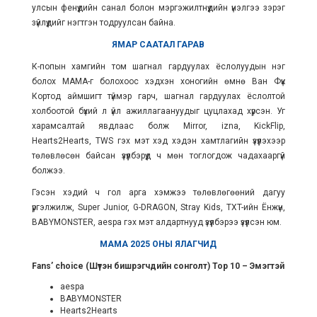
улсын фенүүдийн санал болон мэргэжилтнүүдийн үнэлгээ зэрэг
зүйлүүдийг нэгтгэн тодруулсан байна.
ЯМАР СААТАЛ ГАРАВ
К-попын хамгийн том шагнал гардуулах ёслолуудын нэг
болох МАМА-г болохоос хэдхэн хоногийн өмнө Ван Фүк
Кортод аймшигт түймэр гарч, шагнал гардуулах ёслолтой
холбоотой бүхий л үйл ажиллагаануудыг цуцлахад хүрсэн. Уг
харамсалтай явдлаас болж Mirror, izna, KickFlip,
Hearts2Hearts, TWS гэх мэт хэд хэдэн хамтлагийн үзүүлэхээр
төлөвлөсөн байсан үзүүлбэрүүд ч мөн тоглогдож чадахааргүй
болжээ.
Гэсэн хэдий ч гол арга хэмжээ төлөвлөгөөний дагуу
үргэлжилж, Super Junior, G-DRAGON, Stray Kids, TXT-ийн Ёнжүн,
BABYMONSTER, aespa гэх мэт алдартнууд үзүүлбэрээ үзүүлсэн юм.
МАМА 2025 ОНЫ ЯЛАГЧИД
Fans’ choice (
Шүтэн бишрэгчдийн сонголт) Top
10 – Эмэгтэй
aespa
BABYMONSTER
Hearts2Hearts