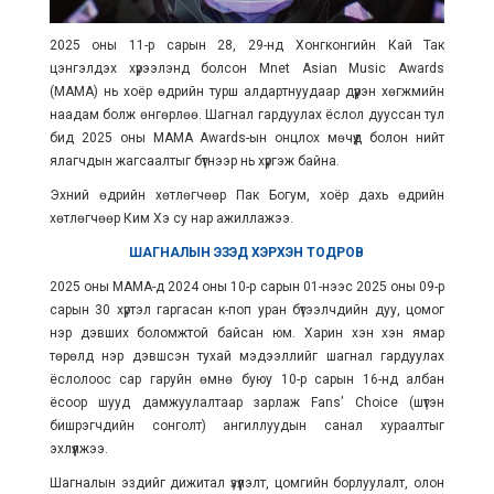
2025 оны 11-р сарын 28, 29-нд Хонгконгийн Кай Так
цэнгэлдэх хүрээлэнд болсон Mnet Asian Music Awards
(MAMA) нь хоёр өдрийн турш алдартнуудаар дүүрэн хөгжмийн
наадам болж өнгөрлөө. Шагнал гардуулах ёслол дууссан тул
бид 2025 оны MAMA Awards-ын онцлох мөчүүд болон нийт
ялагчдын жагсаалтыг бүтнээр нь хүргэж байна.
Эхний өдрийн хөтлөгчөөр Пак Богум, хоёр дахь өдрийн
хөтлөгчөөр Ким Хэ су нар ажиллажээ.
ШАГНАЛЫН ЭЗЭД ХЭРХЭН ТОДРОВ
2025 оны МАМА-д 2024 оны 10-р сарын 01-нээс 2025 оны 09-р
сарын 30 хүртэл гаргасан к-поп уран бүтээлчдийн дуу, цомог
нэр дэвших боломжтой байсан юм. Харин хэн хэн ямар
төрөлд нэр дэвшсэн тухай мэдээллийг шагнал гардуулах
ёслолоос сар гаруйн өмнө буюу 10-р сарын 16-нд албан
ёсоор шууд дамжуулалтаар зарлаж Fans’ Choice (шүтэн
бишрэгчдийн сонголт) ангиллуудын санал хураалтыг
эхлүүлжээ.
Шагналын эздийг дижитал үзүүлэлт, цомгийн борлуулалт, олон