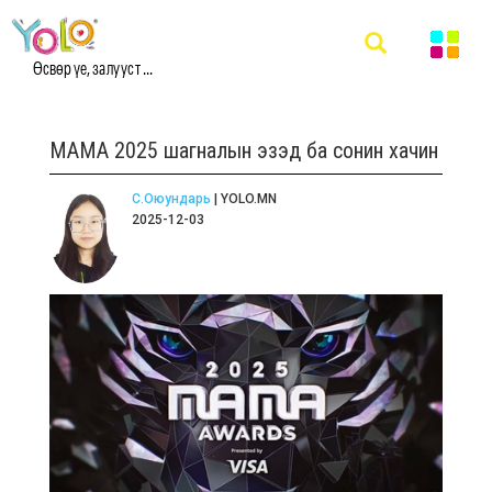
Өсвөр үе, залууст ...
МАМА 2025 шагналын эзэд ба сонин хачин
С.Оюундарь
| YOLO.MN
2025-12-03