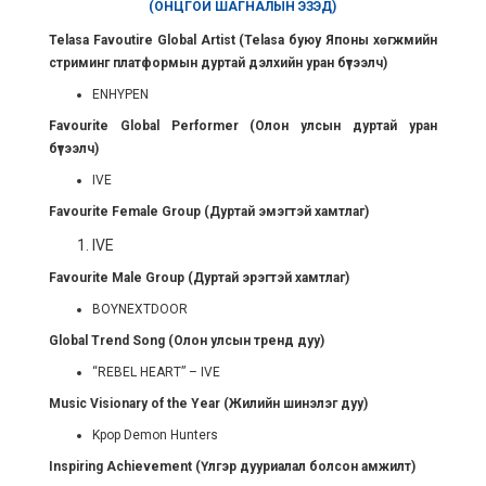
(ОНЦГОЙ ШАГНАЛЫН ЭЗЭД)
Telasa Favoutire Global Artist (Telasa
буюу Японы хөгжмийн
стриминг платформын дуртай дэлхийн уран бүтээлч)
ENHYPEN
Favourite Global Performer (Олон улсын дуртай уран
бүтээлч)
IVE
Favourite Female Group (Дуртай эмэгтэй хамтлаг)
IVE
Favourite Male Group (Дуртай эрэгтэй хамтлаг)
BOYNEXTDOOR
Global Trend Song (Олон улсын тренд дуу)
“REBEL HEART” – IVE
Music Visionary of the Year (Жилийн шинэлэг дуу)
Kpop Demon Hunters
Inspiring Achievement (Үлгэр дууриалал болсон амжилт)