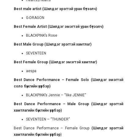
Hearts2Hearts
Best male artist (Шилдэг эрэгтэй уран бүтээлч)
G-DRAGON
Best Female Artist (Шилдэг эмэгтэй уран бүтээлч)
BLACKPINK’s Rose
Best Male Group (Шилдэг эрэгтэй хамтлаг)
SEVENTEEN
Best Female Group (Шилдэг эмэгтэй хамтлаг)
aespa
Best Dance Performance – Female Solo (Шилдэг эмэгтэй
соло бүжгийн үзүүлбэр)
BLACKPINK’s Jennie – “like JENNIE”
Best Dance Performance – Male Group (Шилдэг эрэгтэй
хамтлагийн бүжгийн үзүүлбэр)
SEVENTEEN – “THUNDER”
Best Dance Performance – Female Group
(Шилдэг эрэгтэй
хамтлагийн бүжгийн үзүүлбэр
)