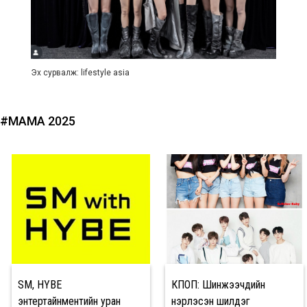
Эх сурвалж: lifestyle asia
#МАМА 2025
SM, HYBE
КПОП: Шинжээчдийн
энтертайнментийн уран
нэрлэсэн шилдэг