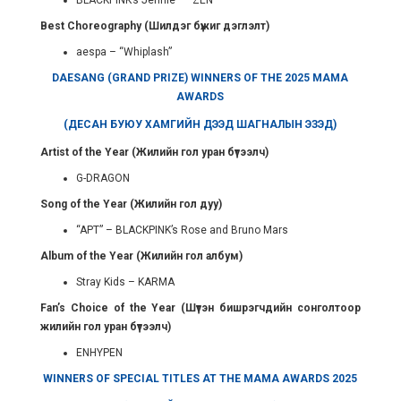
BLACKPINK’s Jennie – “ZEN”
Best Choreography (Шилдэг бүжиг дэглэлт)
aespa – “Whiplash”
DAESANG (GRAND PRIZE) WINNERS OF THE 2025 MAMA
AWARDS
(ДЕСАН БУЮУ ХАМГИЙН ДЭЭД ШАГНАЛЫН ЭЗЭД)
Artist of the Year (Жилийн гол уран бүтээлч)
G-DRAGON
Song of the Year (Жилийн гол дуу)
“APT” – BLACKPINK’s Rose and Bruno Mars
Album of the Year (Жилийн гол албум)
Stray Kids – KARMA
Fan’s Choice of the Year (Шүтэн бишрэгчдийн сонголтоор
жилийн гол уран бүтээлч)
ENHYPEN
WINNERS OF SPECIAL TITLES AT THE MAMA AWARDS 2025