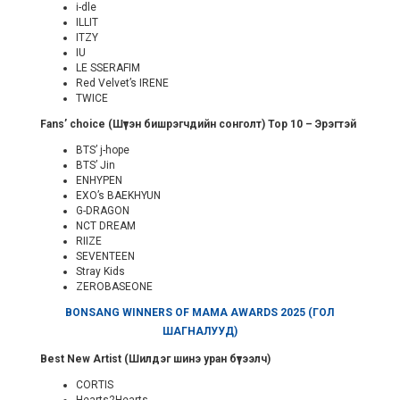
i-dle
ILLIT
ITZY
IU
LE SSERAFIM
Red Velvet’s IRENE
TWICE
Fans’ choice (
Шүтэн бишрэгчдийн сонголт) Top
10 – Эрэгтэй
BTS’ j-hope
BTS’ Jin
ENHYPEN
EXO’s BAEKHYUN
G-DRAGON
NCT DREAM
RIIZE
SEVENTEEN
Stray Kids
ZEROBASEONE
BONSANG WINNERS OF MAMA AWARDS 2025 (ГОЛ
ШАГНАЛУУД)
Best New Artist (Шилдэг шинэ уран бүтээлч)
CORTIS