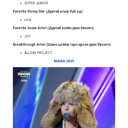
SUPER JUNIOR
Favorite Rising Star (Дуртай өсөж буй од)
izna
Favorite Asian Artist (Дуртай азийн уран бүтээлч)
JO1
Breakthrough Artist (Шинэ цойлж гарч ирсэн уран бүтээлч)
ALLDAY PROJECT
МАМА 2025