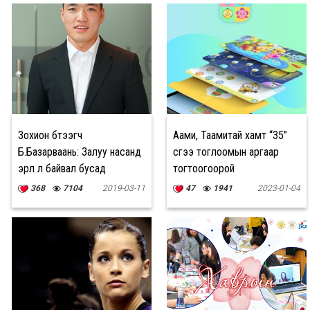
Зохион бүтээгч
Аами, Таамитай хамт “35”
Б.Базарваань: Залуу насанд
үсгээ тоглоомын аргаар
эрүүл л байвал бусад
тогтоогоорой
асуудлыг инээж байгаад л
368
7104
2019-03-11
47
1941
2023-01-04
давна