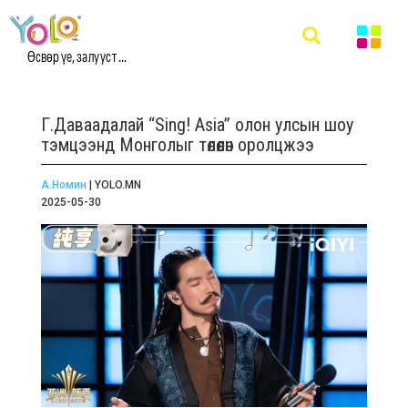
Өсвөр үе, залууст ...
Г.Даваадалай “Sing! Asia” олон улсын шоу
тэмцээнд Монголыг төлөөлөн оролцжээ
А.Номин
| YOLO.MN
2025-05-30