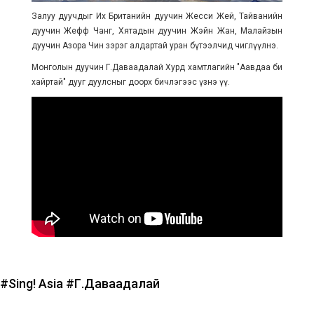
Залуу дуучдыг Их Британийн дуучин Жесси Жей, Тайванийн
дуучин Жефф Чанг, Хятадын дуучин Жэйн Жан, Малайзын
дуучин Азора Чин зэрэг алдартай уран бүтээлчид чиглүүлнэ.
Монголын дуучин Г.Даваадалай Хурд хамтлагийн "Аавдаа би
хайртай" дууг дуулсныг доорх бичлэгээс үзнэ үү.
#Sing! Asia
#Г.Даваадалай