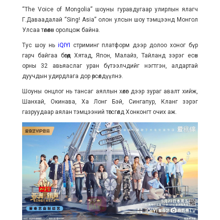
“The Voice of Mongolia” шоуны гуравдугаар улирлын ялагч
Г.Даваадалай “Sing! Asia” олон улсын шоу тэмцээнд Монгол
Улсаа төлөөлөн оролцож байна.
Тус шоу нь
iQIYI
стриминг платформ дээр долоо хоног бүр
гарч байгаа бөгөөд Хятад, Япон, Малайз, Тайланд зэрэг есөн
орны 32 авьяаслаг уран бүтээлчдийг нэгтгэн, алдартай
дуучдын удирдлага дор өрсөлдүүлнэ.
Шоуны онцлог нь тансаг аяллын хөлөг дээр зураг авалт хийж,
Шанхай, Окинава, Ха Лонг Бэй, Сингапур, Кланг зэрэг
газруудаар аялан тэмцээний төгсгөлд Хонконгт очих аж.