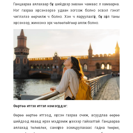
Ганцаараа аялахаар бүх шийдвэр зөвхөн чамаас л хамаарна.
Нэг газраа хүссэнээрээ удаан зогсож болно эсвэл гэнэт
чиглэлээ өөрчилж ч болно. Хэн ч яаруулахгүй, бүх зүйл таны
хүссэнээр, жинхэнэ эрх чөлөөтөйгөөр аялж болно.
Өөртөө итгэх итгэл нэмэгддэг:
Өөрөө өөртөө итгээд, хүссэн газраа очиж, асуудлаа өөрөө
шийдээд яваад ирэх мэдрэмж үнэхээр гайхалтай. Ганцаараа
аялахад төлөвлөх, санхүүгээ зохицуулахаас гадна төөрөх,