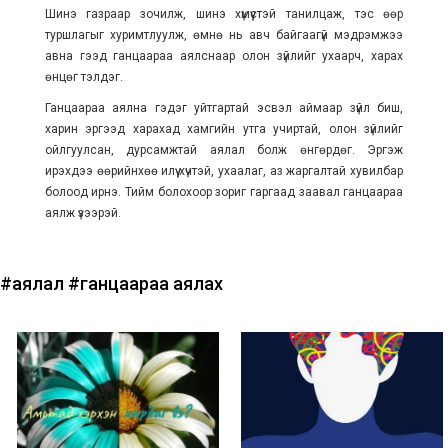
Шинэ газраар зочилж, шинэ хүмүүстэй танилцаж, тэс өөр
туршлагыг хуримтлуулж, өмнө нь авч байгаагүй мэдрэмжээ
авна гээд ганцаараа аялснаар олон зүйлийг ухаарч, харах
өнцөг тэлдэг.
Ганцаараа аялна гэдэг уйтгартай эсвэл аймаар зүйл биш,
харин эргээд харахад хамгийн утга учиртай, олон зүйлийг
ойлгуулсан, дурсамжтай аялал болж өнгөрдөг. Эргэж
ирэхдээ өөрийнхөө илүү хүчтэй, ухаалаг, аз жаргалтай хувилбар
болоод ирнэ. Тийм болохоор зориг гаргаад заавал ганцаараа
аялж үзээрэй.
#аялал
#ганцаараа аялах