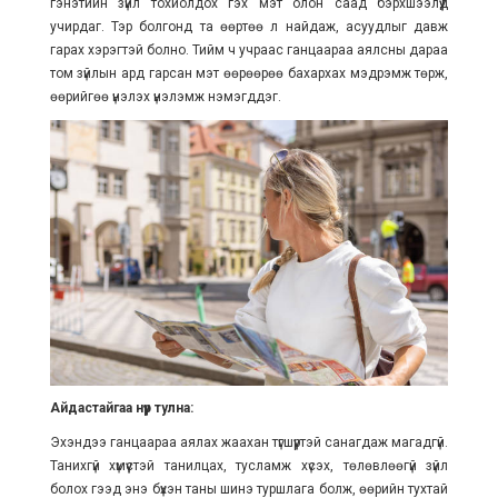
гэнэтийн зүйл тохиолдох гэх мэт олон саад бэрхшээлүүд
учирдаг. Тэр болгонд та өөртөө л найдаж, асуудлыг давж
гарах хэрэгтэй болно. Тийм ч учраас ганцаараа аялсны дараа
том зүйлын ард гарсан мэт өөрөөрөө бахархах мэдрэмж төрж,
өөрийгөө үнэлэх үнэлэмж нэмэгддэг.
Айдастайгаа нүүр тулна:
Эхэндээ ганцаараа аялах жаахан түгшүүртэй санагдаж магадгүй.
Танихгүй хүмүүстэй танилцах, тусламж хүсэх, төлөвлөөгүй зүйл
болох гээд энэ бүхэн таны шинэ туршлага болж, өөрийн тухтай