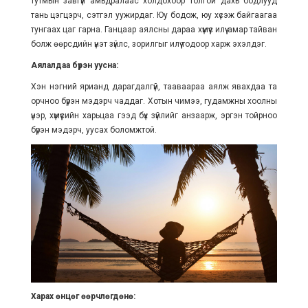
тутмын завгүй амьдралаас холдохоор толгой дахь бодлууд
тань цэгцэрч, сэтгэл уужирдаг. Юу бодож, юу хүсэж байгаагаа
тунгаах цаг гарна. Ганцаар аялсны дараа хүмүүс илүү амар тайван
болж өөрсдийн үнэт зүйлс, зорилгыг илүү тодоор харж эхэлдэг.
Аялалдаа бүрэн уусна:
Хэн нэгний ярианд дарагдалгүй, тааваараа аялж явахдаа та
орчноо бүрэн мэдэрч чаддаг. Хотын чимээ, гудамжны хоолны
үнэр, хүмүүсийн харьцаа гээд бүх зүйлийг анзаарж, эргэн тойрноо
бүрэн мэдэрч, уусах боломжтой.
Харах өнцөг өөрчлөгдөнө: