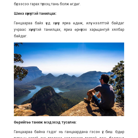
бүсээсээ гарах түлхэц тань болж өгдөг.
Шинэ хүмүүстэй танилцах:
Ганцаараа байх үед хүмүүс яриа өдөж, илүү нээлттэй байдаг
учраас хүмүүстэй танилцах, яриа өрнүүлэх харьцангуй хялбар
байдаг.
Өөрийгөө таниж мэдэхэд тусална:
Ганцаараа байна гэдэг нь ганцаардана гэсэн үг биш. Өдөр