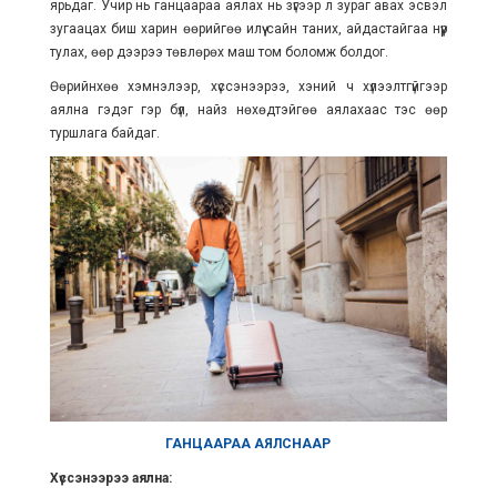
ярьдаг. Учир нь ганцаараа аялах нь зүгээр л зураг авах эсвэл
зугаацах биш харин өөрийгөө илүү сайн таних, айдастайгаа нүүр
тулах, өөр дээрээ төвлөрөх маш том боломж болдог.
Өөрийнхөө хэмнэлээр, хүссэнээрээ, хэний ч хүлээлтгүйгээр
аялна гэдэг гэр бүл, найз нөхөдтэйгөө аялахаас тэс өөр
туршлага байдаг.
ГАНЦААРАА АЯЛСНААР
Хүссэнээрээ аялна: