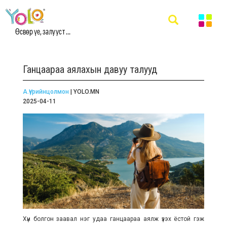
Өсвөр үе, залууст ...
Ганцаараа аялахын давуу талууд
А.Үүрийнцолмон
| YOLO.MN
2025-04-11
Хүн болгон заавал нэг удаа ганцаараа аялж үзэх ёстой гэж