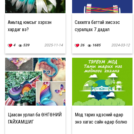
Амьтад юмсыг хэрхэн
Сахилга баттай хүмүүсээс
хардаг вэ?
суралцах 7 дадал
4
539
2025-11-14
26
1685
2024-03-12
Цаасан урлал ба ӨНГӨНИЙ
Мод тарих үндэсний өдөр
ГАЙХАМШИГ
энэ хагас сайн өдөр болно