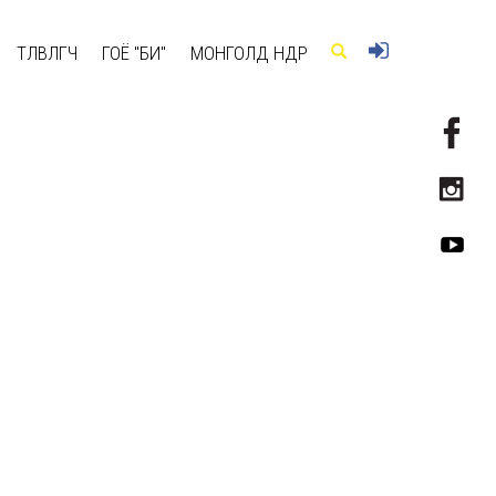
ТӨЛӨВЛӨГЧ
ГОЁ "БИ"
МОНГОЛД ӨНӨӨДӨР