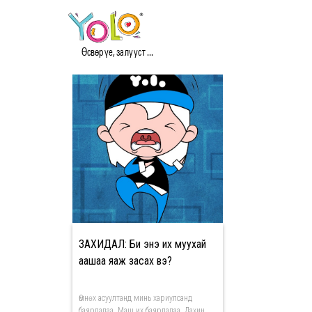
#SULK МЭДЭЭ
Өсвөр үе, залууст ...
ЗАХИДАЛ: Би энэ их муухай
аашаа яаж засах вэ?
Өмнөх асуултанд минь хариулсанд
баярлалаа. Маш их баярлалаа. Дахин