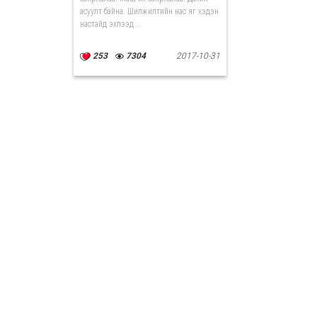
асуулт байна. Шилжилтийн нас яг хэдэн
настайд эхлээд ...
253
7304
2017-10-31