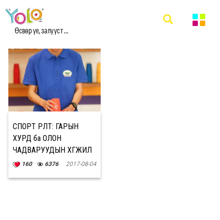
#SPORTURULT МЭДЭЭ
Өсвөр үе, залууст ...
СПОРТ ӨРӨЛТ: ГАРЫН
ХУРД ба ОЛОН
ЧАДВАРУУДЫН ХӨГЖИЛ
160
6376
2017-08-04