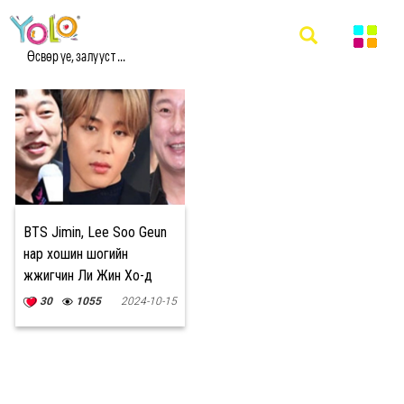
#LEE SOO GEUN МЭДЭЭ
Өсвөр үе, залууст ...
BTS Jimin, Lee Soo Geun
нар хошин шогийн
жүжигчин Ли Жин Хо-д
хууртагдаж санхүүгийн
30
1055
2024-10-15
хохирол амсжээ