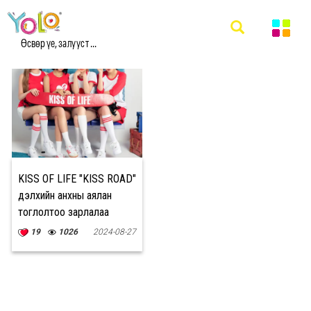
#KISS ROAD МЭДЭЭ
Өсвөр үе, залууст ...
KISS OF LIFE "KISS ROAD"
дэлхийн анхны аялан
тоглолтоо зарлалаа
19
1026
2024-08-27