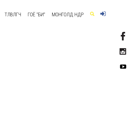
ТӨЛӨВЛӨГЧ
ГОЁ "БИ"
МОНГОЛД ӨНӨӨДӨР