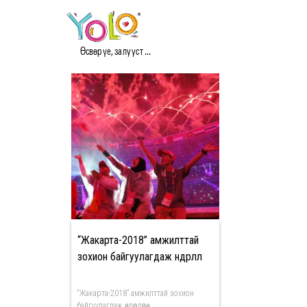
#JAKARTA2018 МЭДЭЭ
Өсвөр үе, залууст ...
“Жакарта-2018” амжилттай
зохион байгуулагдаж өндөрлөлөө
“Жакарта-2018” амжилттай зохион
байгуулагдаж өндөрлөлөө