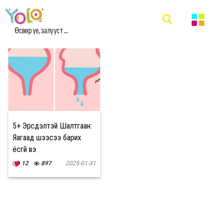
#ШЭЭСЭЭ БАРИХ МЭДЭЭ
Өсвөр үе, залууст ...
5+ Эрсдэлтэй Шалтгаан:
Яагаад шээсээ барих
ёсгүй вэ
12
897
2025-01-31