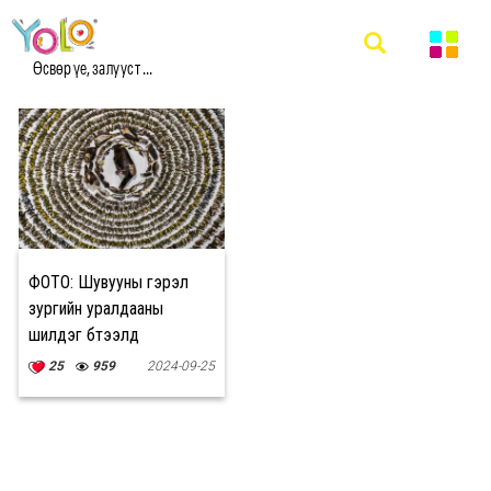
#ШУВУУНЫ ЗУРАГ МЭДЭЭ
Өсвөр үе, залууст ...
ФОТО: Шувууны гэрэл
зургийн уралдааны
шилдэг бүтээлүүд
25
959
2024-09-25