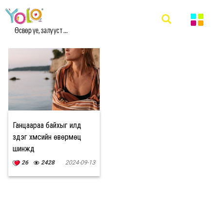
#ТАНИН МЭДЭХҮЙ МЭДЭЭ
Өсвөр үе, залууст ...
Ганцаараа байхыг илүүд
үздэг хүмүүсийн өвөрмөц
шинжүүд
26
2428
2024-09-13