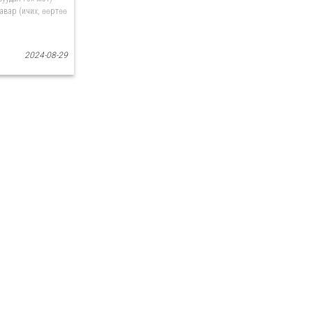
агавар (ичих, өөртөө
2024-08-29