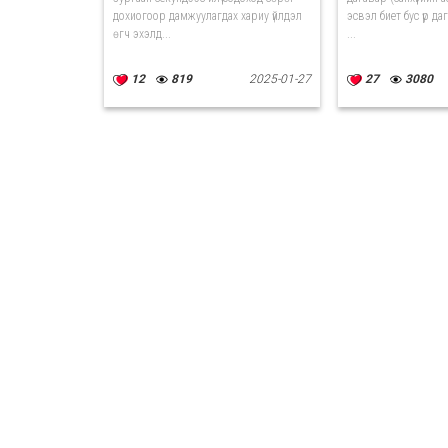
дохиогоор дамжуулагдах хариу үйлдэл
эсвэл биет бус үр д
өгч эхэлд...
...
12
819
2025-01-27
27
3080