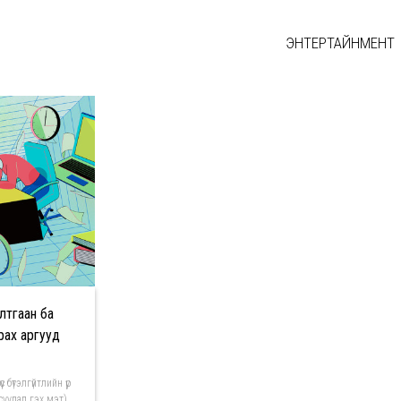
ЭНТЕРТАЙНМЕНТ
 МЭДЭЭ
лтгаан ба
рах аргууд
үс бүтэлгүйтлийн үр
асуудал гэх мэт)