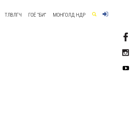
ТӨЛӨВЛӨГЧ
ГОЁ "БИ"
МОНГОЛД ӨНӨӨДӨР