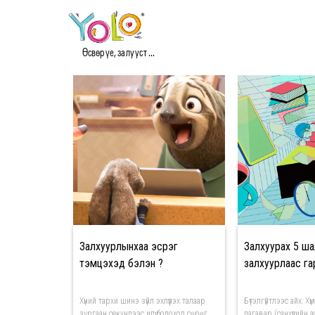
#ЗАЛХУУРЛААС ГАРАХ
Өсвөр үе, залууст ...
Залхуурлынхаа эсрэг
Залхуурах 5 ша
тэмцэхэд бэлэн үү?
залхуурлаас га
Хүний тархи шинэ зүйл эхлүүлэх талаар
Бүтэлгүйтлээс айх: Хүмү
зургаан секундээс илүү бодоход сөрөг
дагавар (санхүүгийн 