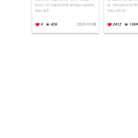
болно гэх тодорхойгүй хүсэлдээ шаналж
аж. Ийнхүү сахилга б
явах хүн б...
тулд хийх ал...
9
426
2025-10-28
2412
1369