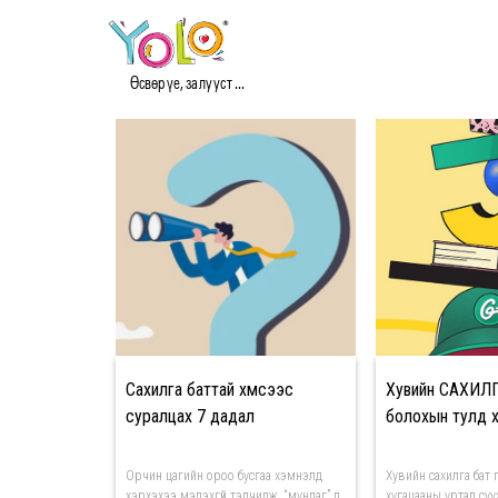
#САХИЛГА БАТ МЭДЭЭ
Өсвөр үе, залууст ...
Сахилга баттай хүмүүсээс
Хувийн САХИЛ
суралцах 7 дадал
болохын тулд 
Орчин цагийн ороо бусгаа хэмнэлд
Хувийн сахилга бат 
хэрхэхээ мэдэхгүй тэлчилж, “мундаг” л
хугацааны уртад суу