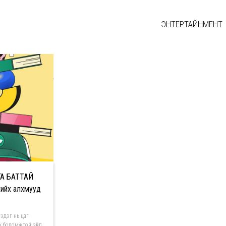
ЭНТЕРТАЙНМЕНТ
ГА БАТТАЙ
хийх алхмууд
гэдэг нь цаг
х боломжтой зүйл