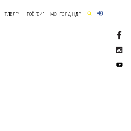
ТӨЛӨВЛӨГЧ
ГОЁ "БИ"
МОНГОЛД ӨНӨӨДӨР