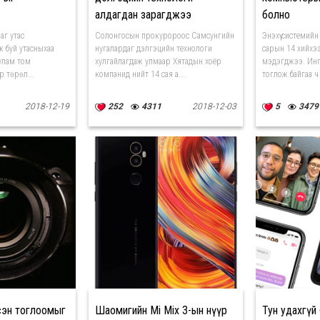
алдагдан зарагджээ
болно
лаг утас
Солонгосын прокуророос Самсунгийн
Энэхүү системий
ж буй утасныхаа
нугалардаг дэлгэцийн технологи
сарын 14 хийхээ
 улам том
хулгайлагдаж улмаар Хятадын хоёр
мэдэгджээ. Инг
р төрөл...
компанид нийт 14 сая а...
тоглож байгаа ч
2018-12-19
252
4311
2018-12-03
5
3479
сэн тоглоомыг
Шаомигийн Mi Mix 3-ын нүүр
Тун удахгүй