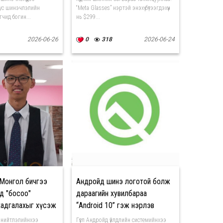
Тус шинэчлэлийн
“Meta Glasses” нэртэй энэхүү бүтээгдэхүүн
гчид богин...
нь $299...
2026-06-26
0
318
2026-06-24
 Монгол бичгээ
Андройд шинэ логотой болж
өд "босоо"
дараагийн хувилбараа
хадгалахыг хүсэж
“Android 10” гэж нэрлэв
, нийтлэлийнхээ
Гүүгл Андройд үйлдлийн системийнхээ