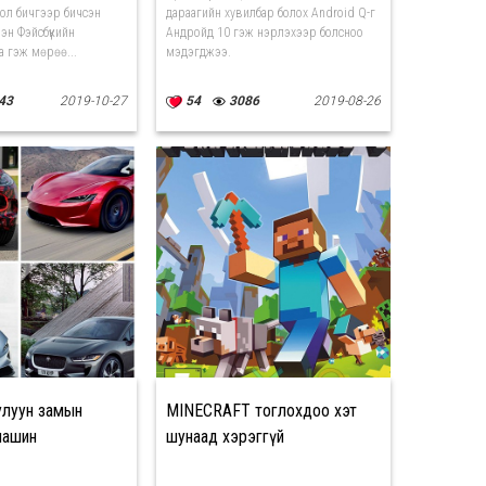
ол бичгээр бичсэн
дараагийн хувилбар болох Android Q-г
рэн Фэйсбүүкийн
Андройд 10 гэж нэрлэхээр болсноо
а гэж мөрөө...
мэдэгджээ.
43
2019-10-27
54
3086
2019-08-26
улуун замын
MINECRAFT тоглохдоо хэт
машин
шунаад хэрэггүй