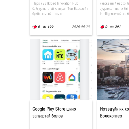
Парк нь Silkroad Innovation Hub
хэмжээний үеэр хий
байгууллагатай хамтран Төв Евразийн
суурилсан шинэ Siri
бүсийн хамгийн том с...
Intelligence-тэй холб
0
199
2026-06-23
0
291
Google Play Store шинэ
Ирээдүйн их хо
загвартай болов
Волокоптер