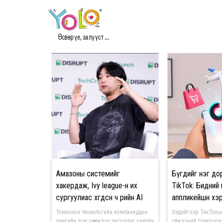
#TECHNOLOGY МЭДЭЭ
Өсвөр үе, залууст ...
Амазоны системийг
Бүгдийг нэг до
хакердаж, Ivy league-н их
TikTok: Бидний
сургуулиас хөөгдсөн ч өөрийн AI
аппликейшн хэрх
компанийг байгуулсан 21
байна вэ?
Томоохон технологийн компаниудын
Хэдийгээр ТикТокы
настай залуу
хамгийн том шүүмжлэл дагуулдаг онлайн
сүлжээний томоохон