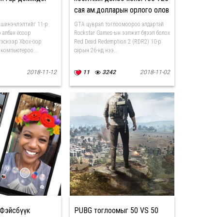
сая ам.долларын орлого олов
н шинэчлэлтийг 11-р
GTA цуврал тоглоомоороо алдартай
 албан ёсоор
Rockstar Games-ын ээлжит бүтээл болох
эснээр Xbox-оор
Red Dead Redemption 2 (RDR2) 10-р
 компьютероо...
сарын 26-нд нээ...
2018-11-12
11
3242
2018-11-02
 Фэйсбүүк
PUBG тоглоомыг 50 VS 50