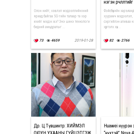
нэгэн өөрчлөлтийг
Олон нийт, хэвлэл мэдээллийнхний
Фэйсбүүкийн харъяан
яриад байгаа 5G-гийн талаар та хэр
хуурамч мэдээлэл, 
ихийг мэдэх вэ? Энэ шинэ технологи
сэргийлэн аливаа н
бидний амьдралыг ...
хүртэлх хүн...
73
4659
2019-01-28
82
2766
Др. Ц.Түвшинтөр: ХИЙМЭЛ
Huawei нүүрэн 
ОЮУН УХААНЫ ГҮЙЦЭТГЭЖ
“нүхтэй” Nova 