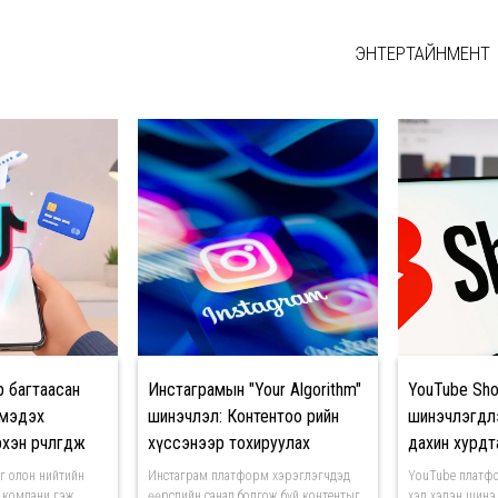
ЭНТЕРТАЙНМЕНТ
р багтаасан
Инстаграмын "Your Algorithm"
YouTube Sho
 мэдэх
шинэчлэл: Контентоо өөрийн
шинэчлэгдлэ
эн өөрчлөгдөж
хүссэнээр тохируулах
дахин хурдт
боломж
болон бусад 
г олон нийтийн
Инстаграм платформ хэрэглэгчдэд
YouTube платфо
 компани гэж
өөрсдийн санал болгож буй контентыг
хэд хэдэн шинэ 