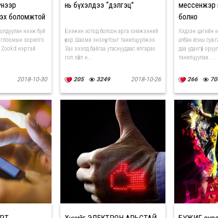
үнээр
нь бүхэлдээ “дэлгэц”
мессенжэр 
гэх боломжтой
болно
иолдуулан нээж буй
Бээжин хотод болсон арга хэмжээний
Хэдхэн цагийн ө
тоглоомын зорилго
үеэр Шаоми энэхүү утсыг танилцуулжээ.
албан ёсны сувг
р Zookd нэртэй
Зах зээлд байгаа утаснуудаас ялгарах
даа удахгүй оруу
гол зүйл н...
танилцуулав. ...
2018-10-30
205
3249
2018-10-26
266
70