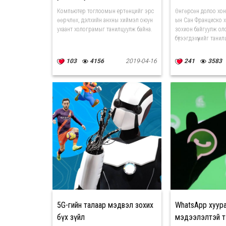
Компьютер тоглоомын ертөнцийг эрс
Өнгөрсөн долоо хо
өөрчлөх, дэлхийн анхны хиймэл оюун
ын Сан Франциско 
ухаант холограмыг танилцуулж байна.
зохион байгуулж ол
бүтээгдэхүүнийг танил
103
4156
2019-04-16
241
3583
5G-гийн талаар мэдвэл зохих
WhatsApp хуур
бүх зүйл
мэдээлэлтэй 