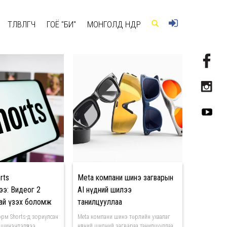
ТӨЛӨВЛӨГЧ
ГОЁ "БИ"
МОНГОЛД ӨНӨӨДӨР
rts
Meta компани шинэ загварын
э: Видеог 2
AI нүдний шилээ
ай үзэх боломж
танилцууллаа
өөрчлөлтүүд
рм Shorts-д зориулсан
Meta компани шинэ төрлийн ухаалаг
шинэчлэлүүдээ
нүдний шилний загвараа танилцууллаа.