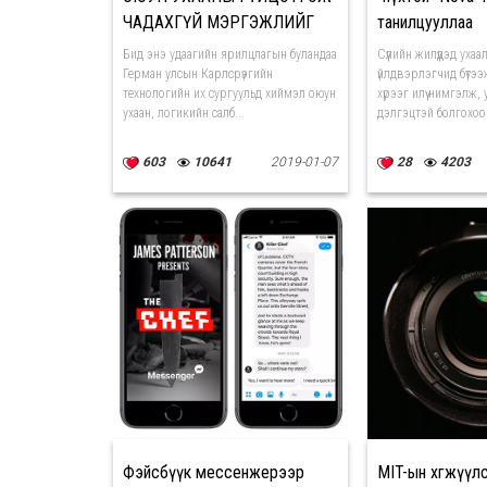
ЧАДАХГҮЙ МЭРГЭЖЛИЙГ
танилцууллаа
СОНГОХ ХЭРЭГТЭЙ
Бид энэ удаагийн ярилцлагын буландаа
Сүүлийн жилүүдэд ухаа
Герман улсын Карлсрүэгийн
үйлдвэрлэгчид бүтээ
технологийн их сургуульд хиймэл оюун
хүрээг илүү нимгэлж,
ухаан, логикийн салб...
дэлгэцтэй болгохоо
603
10641
2019-01-07
28
4203
Фэйсбүүк мессенжерээр
MIT-ын хөгжүүл