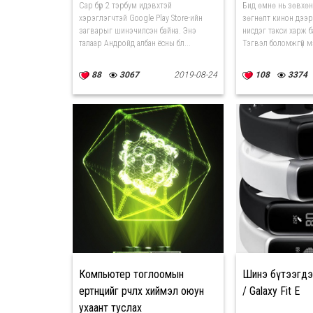
Сар бүр 2 тэрбум идэвхтэй
Бид өмнө нь зөвхөн
хэрэглэгчтэй Google Play Store-ийн
зөгнөлт кинон дээр
загварыг шинэчилсэн байна. Энэ
нисдэг такси харж б
талаар Андройд албан ёсны бл...
Тэгвэл боломжгүй мэ
88
3067
2019-08-24
108
3374
Компьютер тоглоомын
Шинэ бүтээгдэх
ертөнцийг өөрчлөх хиймэл оюун
/ Galaxy Fit E
ухаант туслах