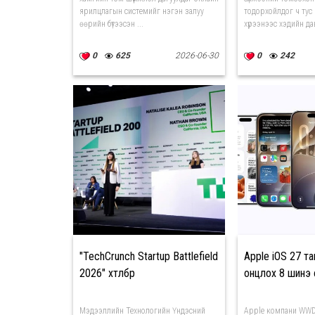
ярилцлагын системийг нэгэн залуу
тодорхойлдог ч тус
өөрийн бүтээсэн ...
хүрээнээс хэдийн да
0
625
2026-06-30
0
242
"TechCrunch Startup Battlefield
Apple iOS 27 т
2026" хөтөлбөр
онцлох 8 шинэ
Мэдээллийн Технологийн Үндэсний
Apple компани WWD