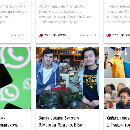
ногт Samsung АНУ-
Самсунг урд шөнө АНУ-ын Сан
Японы Нинтендо
хотод арга хэмжээ
Франциско хотод болсон арга
тоглоомын 99 хү
он шинэ
хэмжээнийхээ үеэр 4 төрлийн Galaxy
хоорондоо тогл
цуул...
S10 болон бусад бүтээгдэхүүнэ...
гаргаж байгаага
2019-02-25
197
4835
2019-02-21
111
42
амч
Залуу зохион бүтээгч
Хиймэл оюу
тэмцэхээр
Э.Маргад-Эрдэнэ, Б.Бат-
Ц.Түвшинтөр