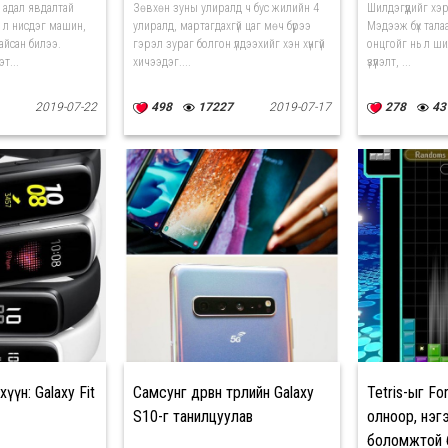
 адал явдалтай
Зөвхөн зуны улиралд ч бус жилийн 4
Шилдэгүүдийг хэ
 л нисдэг машин,
улиралд, мартагдахгүй цаг мөч бүрээ
Мэдээж бүх тала
айсан билээ.
гэрэл зураг болгон үлдээхийг хэн хүнгүй
онцгойг нь л ш
т...
хичээдэг....
үзүүлэлт, ...
2019-07-22
498
17227
2019-07-17
278
43
үүн: Galaxy Fit
Самсунг дөрвөн төрлийн Galaxy
Tetris-ыг Fo
S10-г танилцуулав
олноор, нэг
боломжтой 