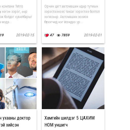
 компани Tetris
Орчин цагт автомашин өдөр тутмын
н нэгэн зэрэг, өөр
хэрэглээнээс тансаг хэрэглээ болтол
ож болдог хувилбарыг
хөгжсөөр. Автомашин зохион
а мэдэ...
бүтээгчид нэг ёсондоо ур...
19
2019-02-15
47
7859
2019-02-01
н ухааны доктор
Хамгийн шилдэг 5 ЦАХИМ
тэй хийсэн
НОМ уншигч