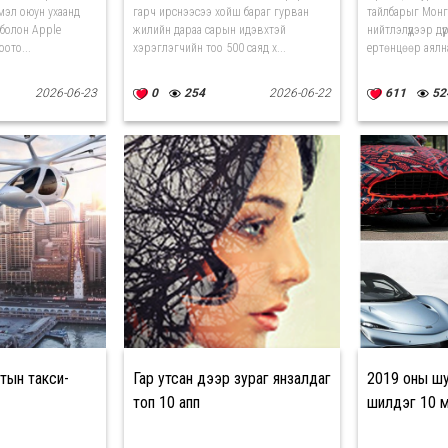
мэл оюун ухаанд
гарч ирснээсээ хойш бараг гурван
тайлбарыг Монг
 болон Apple
жилийн дараа сарын идэвхтэй
нийтлэлүүдээр дүү
оото...
хэрэглэгчийн тоо 500 саяд х...
ертөнцөөр аялн
2026-06-23
0
254
2026-06-22
611
52
тын такси-
Гар утсан дээр зураг янзалдаг
2019 оны ш
топ 10 апп
шилдэг 10 