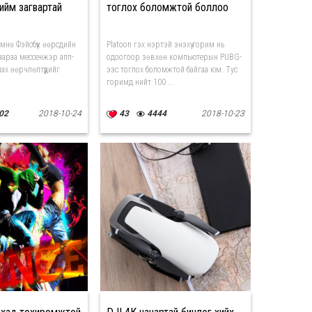
ийм загвартай
тоглох боломжтой боллоо
мнө Фэйсбүүк өөрсдийн
Platoon гэх нэртэй энэхүү горим нь
аараа мессенжэр апп-
одоогоор зөвхөн компьютерын PUBG-
лах өөрчлөлтүүдийг
ээс тоглох боломжтой байгаа юм. Тус
горимд нийт 100 ...
02
2018-10-24
43
4444
2018-10-23