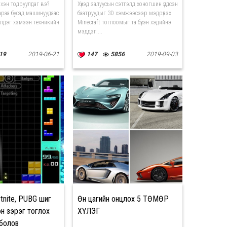
рхэн тодруулдаг вэ?
Хүүхэд залуусын сэтгэлд хоногшин үлдсэн
араа бусад машинуудаас
баатруудыг 3D хэмжээсээр мэдрүүлэх
илдэг хэмээн техникийн
Minecraft тоглоомыг та бүхэн хэдийнэ
мэддэг....
19
2019-06-21
147
5856
2019-09-03
rtnite, PUBG шиг
Өнөө цагийн онцлох 5 ТӨМӨР
эн зэрэг тоглох
ХҮЛЭГ
болов