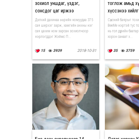
зохиол уншдаг, үздэг,
тоглож амьд х
сонсдог цаг иржээ
хүссэнээ хийл
Дэлхий дахинаа өөрийн номуудаа 375
Сүнсний баярыг тох
сая ширхэг зарж, хамгийн анхны нэг
BeeMe нэртэй тус 
сая цахим ном зарсан зохиолчоор
нь гол дүрийн баата
нэрлэгддэг Жэймс П...
хорон санаат х...
15
3939
2018-10-31
35
3759