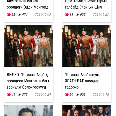
Австралийн багийн
Дом Томато Сүхбаатарын
оролцогч Эдди Монголд
талбайд, Жан Ын Шил
иржээ
Чингисийн музейд зочилж
22
474
2025-12-03
13
605
2025-11-27
явна
ВИДЕО: “Physical Asia”-д
"Physical Asia" шоуны
оролцсон Монголын багт
ЯЛАГЧ БАГ өнөөдөр
зориулж Солонгосчууд
тодорно
ХҮНДЭТГЭЛИЙН ДУУ
45
375
2025-11-24
20
502
2025-11-18
гаргажээ