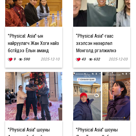
"Physical: Asia"-ын
“Physical Asia”-гаас
найруулагч Жан Хоги найз
эхэлсэн нөхөрлөл
бүсгүйдээ Ёлын аманд
Монголд үргэлжилнэ
гэрлэх санал тавьж
9
590
2025-12-10
43
632
2025-12-03
байжээ
"Physical Asia" шоуны
"Physical Asia" шоуны