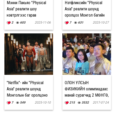
Мэнни Пакьяо "Physical
Нэтфликсийн "Physical
Asia" реалити шоу
Asia" реалити шоунд
нэвтрүүлгээс гарав
оролцох Монгол багийн
танилцуулга цацагдлаа
2
603
2025-11-06
7
631
2025-10-27
"Netflix"- ийн "Physical
ОЛОН УЛСЫН
Asia" реалити шоунд
ФИЗИКИЙН олимпиадаас
Монголын баг оролцоно
манай сурагчид 2 МӨНГӨ,
3 ХҮРЭЛ медаль хүртжээ
7
549
2025-10-10
215
3532
2017-07-24