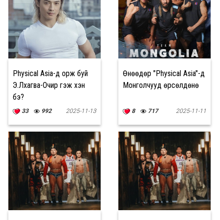
Physical Asia-д орж буй
Өнөөдөр "Physical Asia"-д
Э.Лхагва-Очир гэж хэн
Монголчууд өрсөлдөнө
бэ?
33
992
2025-11-13
8
717
2025-11-11