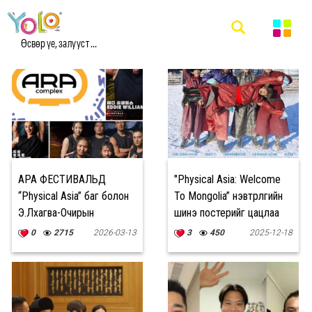
#PHYSIC МЭДЭЭ
Өсвөр үе, залууст ...
АРА ФЕСТИВАЛЬД
"Physical Asia: Welcome
“Physical Asia” баг болон
To Mongolia” нэвтрүүлгийн
Э.Лхагва-Очирын
шинэ постерийг цацлаа
үзүүлбэрийг үзэх боломжтой
0
2715
2026-03-13
3
450
2025-12-18