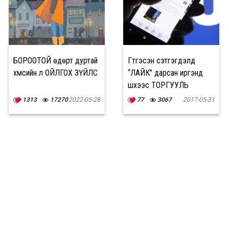
БОРООТОЙ өдөрт дуртай
Гүтгэсэн сэтгэгдэлд
хүмүүсийн л ОЙЛГОХ ЗҮЙЛС
“ЛАЙК” дарсан иргэнд
шүүхээс ТОРГУУЛЬ
ноогдуулжээ
1313
17270
2022-05-28
77
3067
2017-05-31