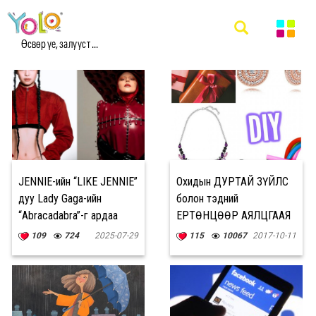
#LIKE МЭДЭЭ
Өсвөр үе, залууст ...
JENNIE-ийн “LIKE JENNIE”
Охидын ДУРТАЙ ЗҮЙЛС
дуу Lady Gaga-ийн
болон тэдний
“Abracadabra”-г ардаа
ЕРТӨНЦӨӨР АЯЛЦГААЯ
орхин 2025 оны хамгийн
109
724
2025-07-29
115
10067
2017-10-11
их тоглогдсон эмэгтэй
уран бүтээлчийн дуу
боллоо