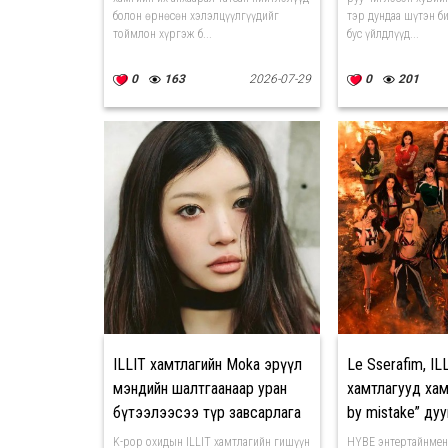
болон өрнөсөн хэлэлцүүлгүүдийг
тэр дундаа шүтэн б
тоймлон хүргэж б...
бус үйлдлүүд...
0
163
2026-07-29
0
201
ILLIT хамтлагийн Moka эрүүл
Le Sserafim, IL
мэндийн шалтгаанаар уран
хамтлагууд хам
бүтээлээсээ түр завсарлага
by mistake” дуу
авахаар болжээ
K-pop охидын ILLIT хамтлагийн гишүүн
HYBE энтертайнмен