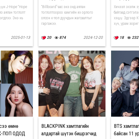
үүн J-Hope “Hope
“Billboard”-аас энэ онд аялан
Хичээл эхэлж з
оло аялан тоглолт
тоглолтоороо хамгийн их орлого
байгаад сэтгэлэ
эгдлээ. Энэ нь
олсон к-поп дуучдын жагсаалтыг
хэцүү. Эдгээр К
гаргажээ.
хүч, урам зориг 
2025-01-13
20
874
2024-12-20
18
232
эсээ өмнө
BLACKPINK хамтлагийн
BTS хамтлаг
 К-ПОП ОДОД
алдартай шүтэн бишрэгчид
байсан 11 у