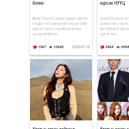
болно
хүрсэн НУУЦ
Өмнөд Солонгос улсын шилдэг хамтлаг
Солонгос улсын хө
гэгддэг EXO хамтлагийн гишүүн Chen
цойлон гарч, өдгөө
удахгүй гэрлэх гэж байгаагаа мөн
буй Blackpink хамт
хүүхэдтэй болсон...
хүрсэн түүх.
1367
12645
2020-01-13
2464
3994