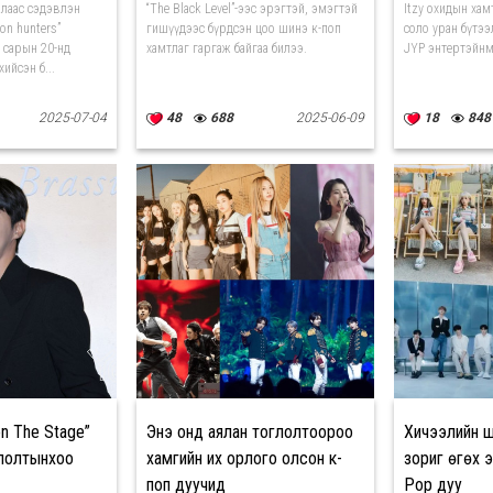
алаас сэдэвлэн
“The Black Level”-ээс эрэгтэй, эмэгтэй
Itzy охидын хам
on hunters”
гишүүдээс бүрдсэн цоо шинэ к-поп
соло уран бүтээ
 сарын 20-нд
хамтлаг гаргаж байгаа билээ.
JYP энтертэйнм
хийсэн б...
2025-07-04
48
688
2025-06-09
18
848
n The Stage”
Энэ онд аялан тоглолтоороо
Хичээлийн 
глолтынхоо
хамгийн их орлого олсон к-
зориг өгөх э
поп дуучид
Pop дуу