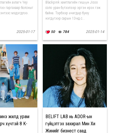
тлагийн ахлагч Yeji
Blackpink хамтлагийн гишүүн Jisoo
лээ гаргахаар болсныг
соло уран бүтээлээр эргэн ирэх гэж
энтээс мэдэгдлээ.
байна. Тэрбээр өчигдөр буюу
нэгдүгээр сарын 13-нд с...
2025-01-17
50
784
2025-01-14
шинэ жилд урам
BELIFT LAB нь ADOR-ын
рч хүчтэй 8 K-
гүйцэтгэх захирал Мин Хи
Жинийг бизнест саад