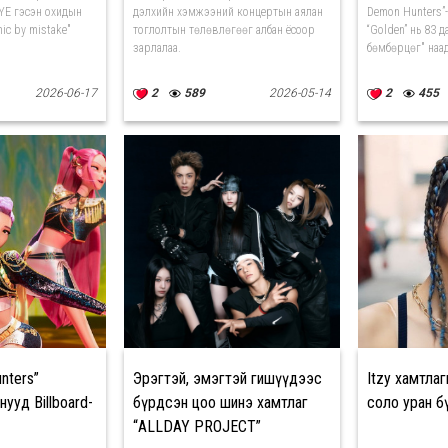
SEYE гэсэн охидын
дэлхийн хэмжээний концертын аялан
Demon Hunters”-
nic by mistake"
тоглолтын төлөвлөгөөг албан ёсоор
“Golden” нь 83 д
зарлалаа.
бөмбөрцөг" наад
2026-06-17
2
589
2026-05-14
2
455
nters”
Эрэгтэй, эмэгтэй гишүүдээс
Itzy хамтлаг
ууд Billboard-
бүрдсэн цоо шинэ хамтлаг
соло уран б
“ALLDAY PROJECT”