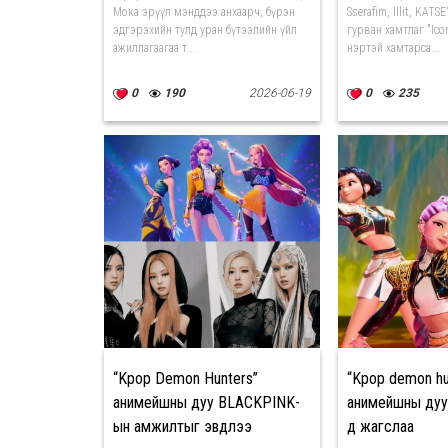
Мока эрүүл мэнддээ анхаарч, бүрэн
Sserafim, Illit, KAT
эдгэрэхийн тулд уран бүтээлийн үйл
гурван хамтлаг "Ico
ажиллагаагаа т...
нэртэй хамтарса...
0
190
2026-06-19
0
235
“Kpop Demon Hunters”
“Kpop demon hu
анимейшны дуу BLACKPINK-
анимейшны дуун
ын амжилтыг эвдлээ
д жагслаа