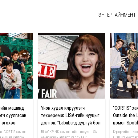
ЭНТЕРТАЙНМЕНТ
гийн машинд
Үнэн худал илрүүлэгч
"CORTIS" ха
гч суулгасан
төхөөрөмж LISA-гийн нууцыг
Outside the 
 өгөхөө
дэлгэв: "Labubu-д дургүй бол
цомог Spoti
шууд Red Flag!"
хандалт авл
лаг CORTIS хамтлаг
BLACKPINK хамтлагийн гишүүн LISA
K-pop-ийн шинэ
 нууцад халдсан,
Америкийн алдарт Vanity Fair
CORTIS хамтлаг