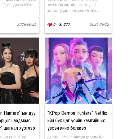
s" Spotify дээр 600 сая
хөгжмийн хамгийн нэр хүндтэй
жагсаалтуудын нэг болох Billbo...
2026-06-26
0
277
2026-06-22
 Hunters”-ын дуу
"KPop Demon Hunters" Netflix-
өрцөг наадмаас
ийн бүх цаг үеийн хамгийн их
" шагнал хүртлээ
үзсэн кино болжээ
мэйшн кино “KPop
Дэлхий нийтийг байлдан дагуулж буй