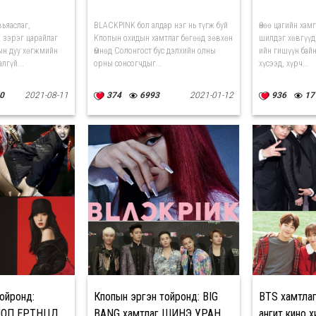
вьяаслаг,
BLACKPINK бол алдар нэг нь түгж буй
Өнөө цагийн хам
 зэрэг царайлаг
Кпопын охидын хамтлаг бөгөөд зөвхөн
шилдэг хөвгүүд
ын дуу хөгжмийн
Өмнөд Солонгост бус дэлхийн олны
ийн гишүүн байн
лгүй...
орны сонсогчдыг...
хүсээд, хүрч...
0
2021-08-11
374
6993
2021-01-12
936
17
ойронд:
Кпопын эргэн тойронд: BIG
BTS хамтлаг
ОП ЕРТӨНЦӨД
BANG хамтлаг ШИНЭ УРАН
ангит кино 