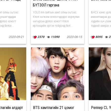
БҮТЭЭЛ гаргана
мт олны зүгээс
YOLO.mn сайтын хамт олны зүгээс
БНСУ кино урла
 уншигчдадаа
Кпоп хөгжим сонсогчдодоо зориулан
амжилтаараа дэ
долоо хоногт
өнгөрсөн долоо хоногт Кпоп
хэдийн хүч үзэ
нд болсо...
ертөнцийн эргэн тойронд бол...
тэдний хамрах х
2020-09-21
2370
11090
2020-06-15
8095
2
тлагийн алдарт
BTS хамтлагийн 21 цомог
Реппер CL 