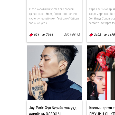
К-поп хөгжмийн урсгал бий болсон
Хэрэв та үнэхээр а
цагаас эхлэн Өмнөд Солонгост цөөхөн
хөдөлмөрч мөн бага
хэдэн энтертайнмент “ноёрхож” байсан
бол Өмнөд Солонгос
бол өнөө үед ч...
салбарт нас харгалза
921
7964
2021-08-12
2102
1175
Jay Park: Хүн бүрийн хажууд
Кпопын эргэн т
өөрийг нь ХЭЗЭЭ Ч
ДУУЧИН CL КП