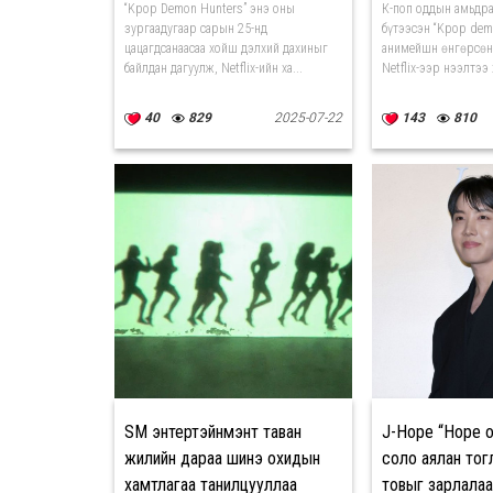
“Kpop Demon Hunters” энэ оны
К-поп оддын амьдр
зургаадугаар сарын 25-нд
бүтээсэн “Kpop dem
цацагдсанаасаа хойш дэлхий дахиныг
анимейшн өнгөрсөн
байлдан дагуулж, Netflix-ийн ха...
Netflix-ээр нээлтээ 
40
829
2025-07-22
143
810
SM энтертэйнмэнт таван
J-Hope “Hope o
жилийн дараа шинэ охидын
соло аялан то
хамтлагаа танилцууллаа
товыг зарлалаа