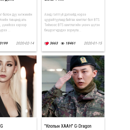
г болон дуу хөгжмийн
Азид гэлтгүй дэлхийд нэрээ
лхийн тавцанд аль
цуурайтуулаад байгаа хамтлаг бол BTS.
ж, үүнийхээ хэрээр
Тиймээс BTS хамтлагийн үнэнч шүтэн
үрээ ...
бишрэгчдэдээ зориула...
0199
2020-02-14
3663
18461
2020-01-15
YG
"Кпопын ХААН" G-Dragon