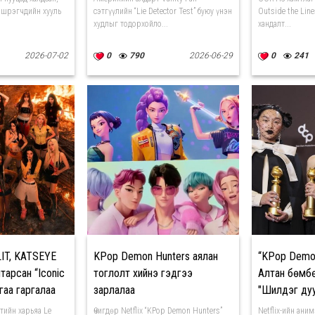
ишрэгчдийн хууль
сэтгүүлийн “Lie Detector Test” буюу үнэн
Outside the Line
худлыг тодорхойло...
хандалт...
2026-07-02
0
790
2026-06-29
0
241
LIT, KATSEYE
KPop Demon Hunters аялан
“KPop Demon
тарсан “Iconic
тоглолт хийнэ гэдгээ
Алтан бөмб
гаа гаргалаа
зарлалаа
"Шилдэг дуу
тийн харьяа Le
Өчигдөр Netflix “KPop Demon Hunters”
Netflix-ийн ани