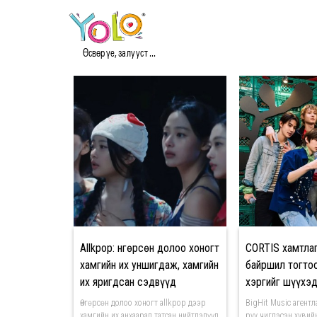
#KPOP МЭДЭЭ
Өсвөр үе, залууст ...
Allkpop: Өнгөрсөн долоо хоногт
CORTIS хамтла
хамгийн их уншигдаж, хамгийн
байршил тогтоо
их яригдсан сэдвүүд
хэргийг шүүхэд
мэдэгдэв
Өнгөрсөн долоо хоногт allkpop дээр
BigHit Music агент
хамгийн их анхаарал татсан нийтлэлүүд
руу чиглэсэн хувийн