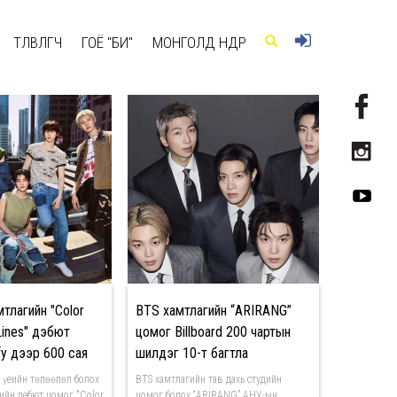
ТӨЛӨВЛӨГЧ
ГОЁ "БИ"
МОНГОЛД ӨНӨӨДӨР
мтлагийн "Color
BTS хамтлагийн “ARIRANG”
Lines" дэбют
цомог Billboard 200 чартын
fy дээр 600 сая
шилдэг 10-т багтла
аа
 үеийн төлөөлөл болох
BTS хамтлагийн тав дахь студийн
ийн дебют цомог "Color
цомог болох “ARIRANG” АНУ-ын