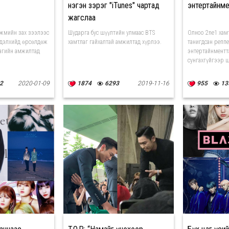
нэгэн зэрэг "iTunes" чартад
энтертайнме
жагслаа
гжмийн зах зээлээс
Шударга бус шүүлтийн улмаас BTS
Олноо 2ne1 хам
 дэлхийд өрсөлдөж
хамтлаг гайхалтай амжилтад хүрлээ.
танигдсан репп
лагийн амжилтад
энтертайнментт
сунгахгүйгээр 
2
2020-01-09
1874
6293
2019-11-16
955
13