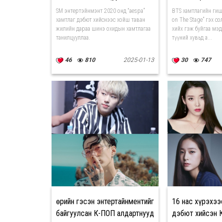
SM энтертэйнмэнт 2020 онд “aespa”
BTS хамтлагийн гиш
хамтлаг дэбют хийснээс хойш таван
on The Stage” гэх с
жилийн дараа шинэ охидын хамтлагаа
хийх гэж буйгаа мэд
танилцууллаа.
түүний хувьд а...
46
810
2025-01-13
30
747
Өөрийн гэсэн энтертайнментийг
16 нас хүрэхэ
байгуулсан К-ПОП алдартнууд
дэбют хийсэн