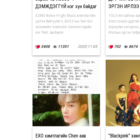
ДЭМЖДЭГГҮЙ нэг хүн байдаг
ЭРГЭН ИРЛЭЭ
AOMG болон H1ghr Music агентлагийн
YOLO.mn сайтын ха
үүсгэн байгуулагч, БНСУ-ын Хип Хоп
Кпоп сонсох дуртай
хөгжмийн томоохон төлөөлөгчдийн
зориулан өнгөрсөн 
нэг Park Jae-beom ...
Кпопын эргэн тойро
3408
11351
2020-11-03
702
8674
EXO хамтлагийн Chen аав
"Blackpink" хам