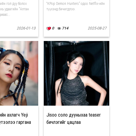
ийн гол дуу болох
“KPop Demon Hunters” одоо Netflix-ийн
ахь удаагийн "Алтан
түүхэнд бичигдлээ.
маас...
2026-01-13
0
714
2025-08-27
ийн ахлагч Yeji
Jisoo соло дууныхаа teaser
үтээлээ гаргана
бичлэгийг цацлаа