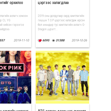
нтийг орхилоо
цэргээс халагдлаа
тлагийн ахлагч хэмээн
2019 оны долдугаар сард хамтлагийн
ер CL YG
гишүүн T.O.P цэргээс халагдаж ирсэн
ай хийсэн гэрээгээ
бол өнөөдөр тус хамтлагийн ахлагч G-
шийдлээ.
Dragon үүрэгт...
557
2019-11-10
6095
31388
2019-10-26