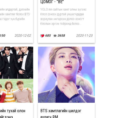
ЦОМОГ - “BE”
гийн алдартай, дэлхийн
YOLO.mn сайтын хамт олны зүгээс
ийн хамтлаг болох BTS-
Кпоп сонсох дуртай уншигчдадаа
а гэдэг хүн бүрийн
зориулан өнгөрсөн долоо хоногт
Кпопын эргэн тойронд болсо...
150
2020-12-02
685
3658
2020-11-23
ийн тухай олон
BTS хамтлагийн шилдэг
хийгдэнэ
ахлагч RM