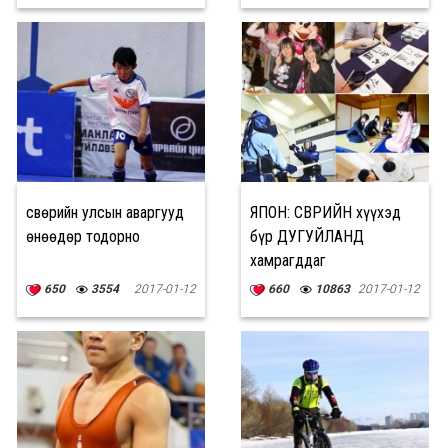
Өсвөрийн улсын аваргууд
ЯПОН: ӨСВӨРИЙН хүүхэд
өнөөдөр тодорно
бүр ДУГУЙЛАНД
хамрагддаг
650
3554
2017-01-12
660
10863
2017-01-12