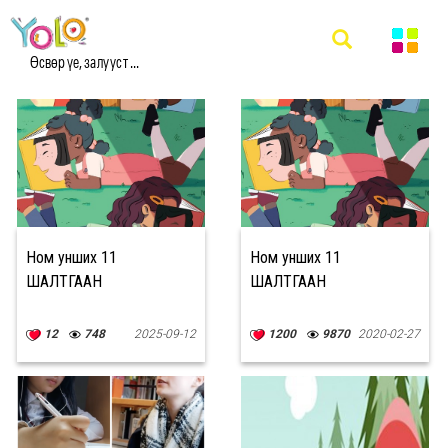
#FREETIME МЭДЭЭ
Өсвөр үе, залууст ...
Ном унших 11
Ном унших 11
ШАЛТГААН
ШАЛТГААН
12
748
2025-09-12
1200
9870
2020-02-27