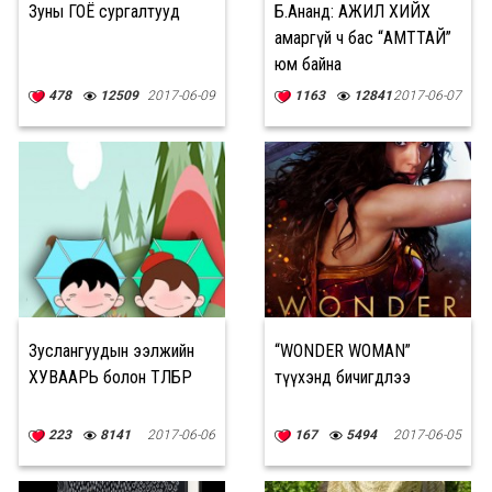
Зуны ГОЁ сургалтууд
Б.Ананд: АЖИЛ ХИЙХ
амаргүй ч бас “АМТТАЙ”
юм байна
478
12509
2017-06-09
1163
12841
2017-06-07
Зуслангуудын ээлжийн
“WONDER WOMAN”
ХУВААРЬ болон ТӨЛБӨР
түүхэнд бичигдлээ
223
8141
2017-06-06
167
5494
2017-06-05