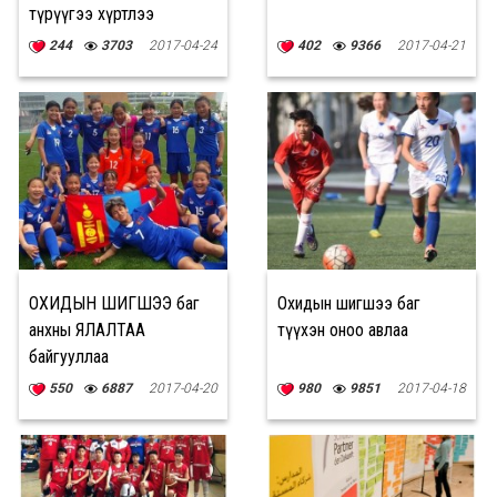
түрүүгээ хүртлээ
244
3703
2017-04-24
402
9366
2017-04-21
ОХИДЫН ШИГШЭЭ баг
Охидын шигшээ баг
анхны ЯЛАЛТАА
түүхэн оноо авлаа
байгууллаа
550
6887
2017-04-20
980
9851
2017-04-18