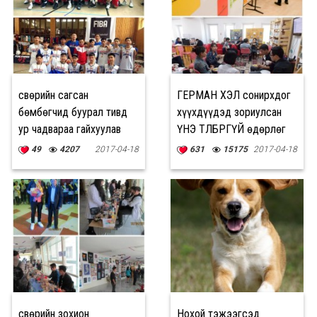
Өсвөрийн сагсан
ГЕРМАН ХЭЛ сонирхдог
бөмбөгчид буурал тивд
хүүхдүүдэд зориулсан
ур чадвараа гайхуулав
ҮНЭ ТӨЛБӨРГҮЙ өдөрлөг
болно
49
4207
2017-04-18
631
15175
2017-04-18
Өсвөрийн зохион
Нохой тэжээгсэд