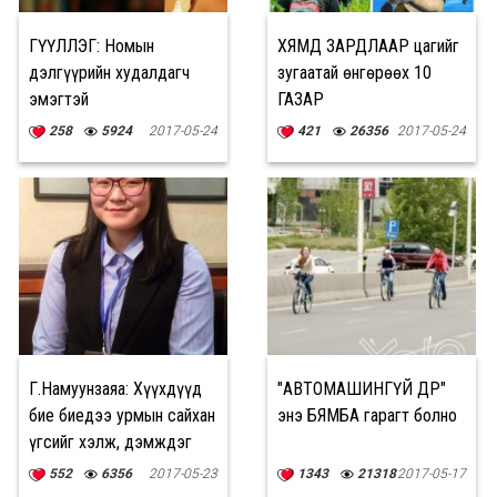
ӨГҮҮЛЛЭГ: Номын
ХЯМД ЗАРДЛААР цагийг
дэлгүүрийн худалдагч
зугаатай өнгөрөөх 10
эмэгтэй
ГАЗАР
258
5924
2017-05-24
421
26356
2017-05-24
Г.Намуунзаяа: Хүүхдүүд
"АВТОМАШИНГҮЙ ӨДӨР"
бие биедээ урмын сайхан
энэ БЯМБА гарагт болно
үгсийг хэлж, дэмждэг
байгаасай
552
6356
2017-05-23
1343
21318
2017-05-17