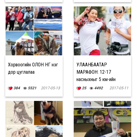
Хорвоогийн ОЛОН ӨНГӨ нэг
УЛААНБААТАР
дор цуглалаа
МАРАФОН: 12-17
насныхныг 5 км-ийн
гүйлтэд бүртгэж байна
384
5521
2017-05-13
25
4492
2017-05-11