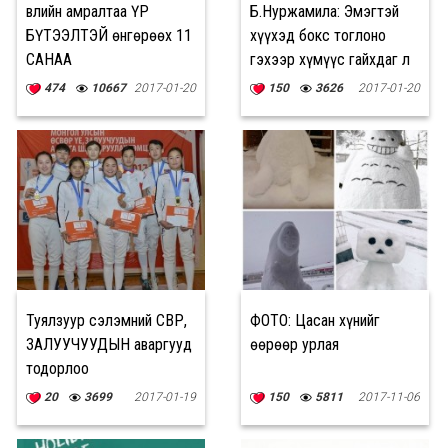
Өвлийн амралтаа ҮР
Б.Нуржамила: Эмэгтэй
БҮТЭЭЛТЭЙ өнгөрөөх 11
хүүхэд бокс тоглоно
САНАА
гэхээр хүмүүс гайхдаг л
юм
474
10667
2017-01-20
150
3626
2017-01-20
Туялзуур сэлэмний ӨСВӨР,
ФОТО: Цасан хүнийг
ЗАЛУУЧУУДЫН аваргууд
өөрөөр урлая
тодорлоо
20
3699
2017-01-19
150
5811
2017-11-06