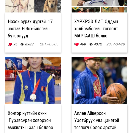
Нохой зурах дуртай, 17
ХҮРХРЭЭ ЛИГ: Оддын
настай Н.Энхбилэгийн
хөлбөмбөгийн тоглолт
бүтээлүүд
МАРГААШ болно
95
6983
2017-05-05
460
4372
2017-04-28
Хонгор нутгийн охин
Аллен Айверсон:
Ө.Пүрэвсүрэн ховорхон
Уэстбрүүк үнэ цэнэтэй
амжилтын эзэн боллоо
тоглогч болох эрхтэй