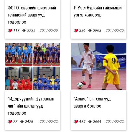
ФОТО: Өсвөрийн ширээний
Р.Уэстбуркийн гайхамшиг
теннисний аваргууд
үргэлжилсээр
тодорлоо
119
5735
2017-03-30
236
3902
2017-03-23
“Идэрчүүдийн футзалын
"Арвис"-ын хөвгүүд
лиг”-ийн шилдгүүд
аварга боллоо
тодорлоо
77
3478
2017-03-22
495
3664
2017-03-22