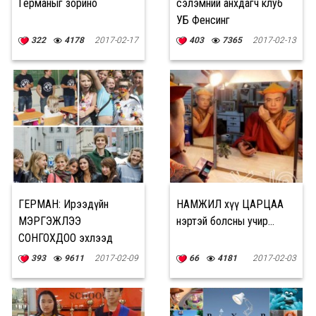
Германыг зорино
сэлэмний анхдагч клуб
УБ Фенсинг
322
4178
2017-02-17
403
7365
2017-02-13
ГЕРМАН: Ирээдүйн
НАМЖИЛ хүү ЦАРЦАА
МЭРГЭЖЛЭЭ
нэртэй болсны учир...
СОНГОХДОО эхлээд
ДАГАЛДАНГААР
393
9611
2017-02-09
66
4181
2017-02-03
АЖИЛЛАДАГ