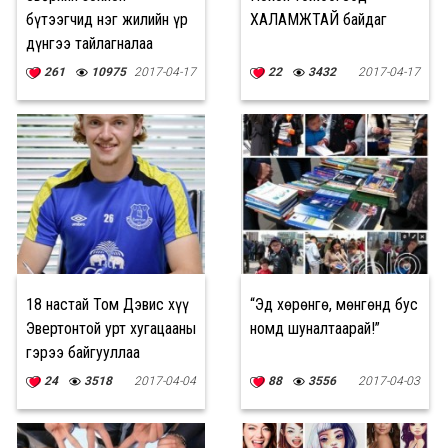
бүтээгчид нэг жилийн үр
ХАЛАМЖТАЙ байдаг
дүнгээ тайлагналаа
261
10975
2017-04-17
22
3432
2017-04-17
18 настай Том Дэвис хүү
“Эд хөрөнгө, мөнгөнд бус
Эвертонтой урт хугацааны
номд шуналтаарай!”
гэрээ байгууллаа
24
3518
2017-04-04
88
3556
2017-04-03