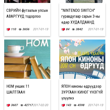
ӨСВӨРИЙН футзалын улсын
"NINTENDO SWITCH"
АВАРГУУД тодорлоо
гуравдугаар сарын 3-ны
өдөр ХУДАЛДААНД
ГАРНА
110
3656
2017-01-13
84
3842
2017-01-13
НОМ унших 11
ЯПОН киноны өдрүүдээр
ШАЛТГААН
ЗУРГААН КИНОГ ҮНЭГҮЙ
үзүүлнэ
3607
42717
2017-02-20
143
4598
2017-01-13