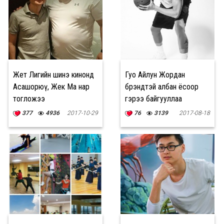
Жет Лигийн шинэ кинонд
Гуо Айлун Жордан
Асашорюү, Жек Ма нар
брэндтэй албан ёсоор
тогложээ
гэрээ байгууллаа
377
4936
2017-10-29
76
3139
2017-08-18