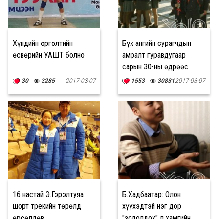
Хүндийн өргөлтийн
Бүх ангийн сурагчдын
өсвөрийн УАШТ болно
амралт гуравдугаар
сарын 30-ны өдрөөс
эхэлнэ
30
3285
2017-03-07
1553
30831
2017-03-07
16 настай Э.Гэрэлтуяа
Б.Хадбаатар: Олон
шорт трекийн төрөлд
хүүхэдтэй нэг дор
өрсөлдөв
"зодолдох" л хамгийн