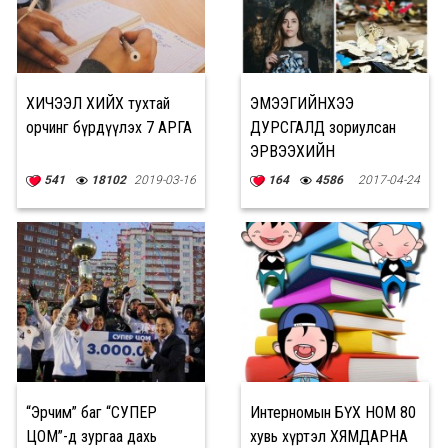
ХИЧЭЭЛ ХИЙХ тухтай
ЭМЭЭГИЙНХЭЭ
орчинг бүрдүүлэх 7 АРГА
ДУРСГАЛД зориулсан
ЭРВЭЭХИЙН
ХАЙЧИЛБАР нь олныг
541
18102
2019-03-16
164
4586
2017-04-24
гайхашруулжээ
“Эрчим” баг “СУПЕР
Интерномын БҮХ НОМ 80
ЦОМ”-д зургаа дахь
хувь хүртэл ХЯМДАРНА