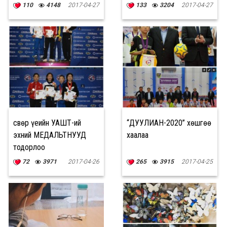
110
4148
2017-04-27
133
3204
2017-04-27
Өсвөр үеийн УАШТ-ий
“ДУУЛИАН-2020” хөшгөө
эхний МЕДАЛЬТНУУД
хаалаа
тодорлоо
72
3971
2017-04-26
265
3915
2017-04-25