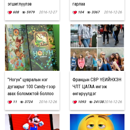
эгшиглүүлэв
гарлаа
608
5979
2016-12-27
104
3367
2016-12-26
"Ногун" цувралын нэг
Францын ӨСВӨР ҮЕИЙНХЭН
дугаарыг 100 Candy-гээр
ЧӨЛӨӨТ ЦАГАА ингэж
авах боломжтой боллоо
өнгөрүүлдэг
11
3724
2016-12-26
1093
24138
2016-12-26