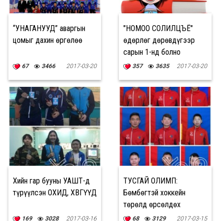
“УНАГАНУУД” аваргын
"НОМОО СОЛИЛЦЪЁ"
цомыг дахин өргөлөө
өдөрлөг дөрөвдүгээр
сарын 1-нд болно
67
3466
2017-03-20
357
3635
2017-03-20
Хийн гар бууны УАШТ-д
ТУСГАЙ ОЛИМП:
түрүүлсэн ОХИД, ХӨВГҮҮД
Бөмбөгтэй хоккейн
төрөлд өрсөлдөх
Монголын баг
169
3028
2017-03-16
68
3129
2017-03-15