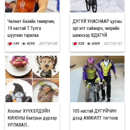
Чөлөөт бөхийн тамирчин,
ДУГУЙ УНАСНААР цусны
19 настай Т.Тулга
эргэлт сайжирч, чихрийн
шуугиан тарилаа
шижнээр ӨВДӨХГҮЙ
149
4293
2017-01-09
228
4309
2017-01-07
Хоолыг ХҮҮХЭЛДЭЙН
105 настай ДУГУЙЧИН
КИНОНЫ баатрын дүрээр
дээд АМЖИЛТ тогтоов
УРЛАВАЛ...