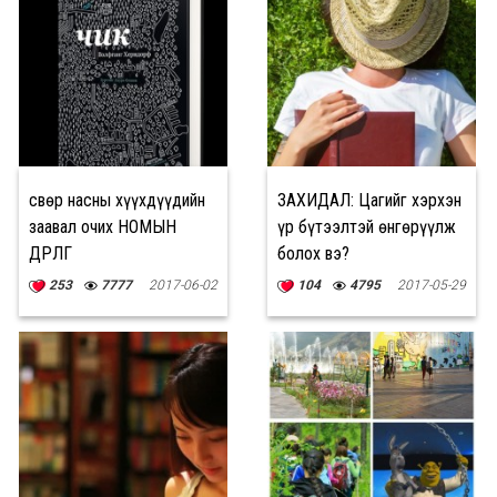
Өсвөр насны хүүхдүүдийн
ЗАХИДАЛ: Цагийг хэрхэн
заавал очих НОМЫН
үр бүтээлтэй өнгөрүүлж
ӨДӨРЛӨГ
болох вэ?
253
7777
2017-06-02
104
4795
2017-05-29