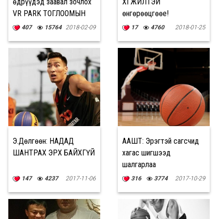
өдрүүдэд заавал зочлох
ХӨГЖИЛТЭЙ
VR PARK ТОГЛООМЫН
өнгөрөөцгөөе!
ТӨВ
407
15764
2018-02-09
17
4760
2018-01-25
Э.Дөлгөөн: НАДАД
ААШТ: Эрэгтэй сагсчид
ШАНТРАХ ЭРХ БАЙХГҮЙ
хагас шигшээд
шалгарлаа
147
4237
2017-11-06
316
3774
2017-10-29