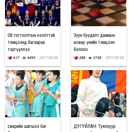
Ой тогтоолтын нээлттэй
Зуун буудалт даамын
тэмцээнд багаараа
өсвөр үеийн тэмцээн
тэргүүллээ
боллоо
617
4493
2017-02-20
288
2738
2017-02-20
Өсвөрийн шигшээ баг
ДУГУЙЛАН: Туялзуур