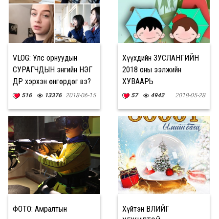
VLOG: Улс орнуудын
Хүүхдийн ЗУСЛАНГИЙН
СУРАГЧДЫН энгийн НЭГ
2018 оны ээлжийн
ӨДӨР хэрхэн өнгөрдөг вэ?
ХУВААРЬ
516
13376
2018-06-15
57
4942
2018-05-28
ФОТО: Амралтын
Хүйтэн ӨВЛИЙГ