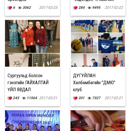
хэцүү байсан
6
3062
2017-02-23
284
9495
2017-02-22
Сургуульд болсон
ДУГУЙЛАН:
гэнэтийн ГАЙХАЛТАЙ
Хөлбөмбөгийн "ДМЮ"
ҮЙЛ ЯВДАЛ
клуб
243
11564
2017-02-21
201
7327
2017-02-21