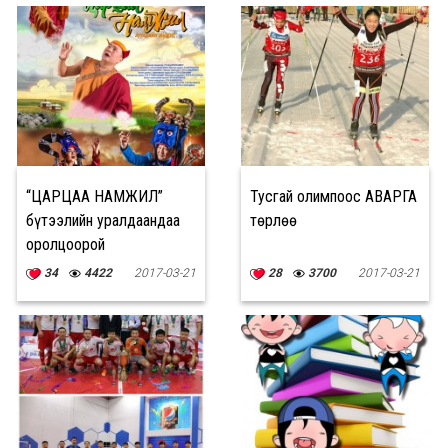
“ЦАРЦАА НАМЖИЛ”
Тусгай олимпоос АВАРГА
бүтээлийн уралдаандаа
төрлөө
оролцоорой
34
4422
2017-03-21
28
3700
2017-03-21