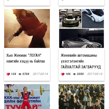
Хью Жекман: "ЛОГАН"
Женевийн автомашины
хамгийн хэцүү нь байлаа
үзэсгэлэнгийн
ГАЙХАЛТАЙ ЗАГВАРУУД
134
5704
2017-03-14
106
3350
2017-03-13