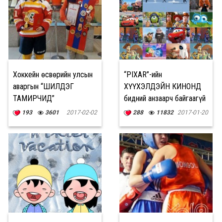
Хоккейн өсвөрийн улсын
“PIXAR”-ийн
аваргын “ШИЛДЭГ
ХҮҮХЭЛДЭЙН КИНОНД
ТАМИРЧИД”
бидний анзаарч байгаагүй
17 НУУЦ
193
3601
2017-02-02
288
11832
2017-01-20