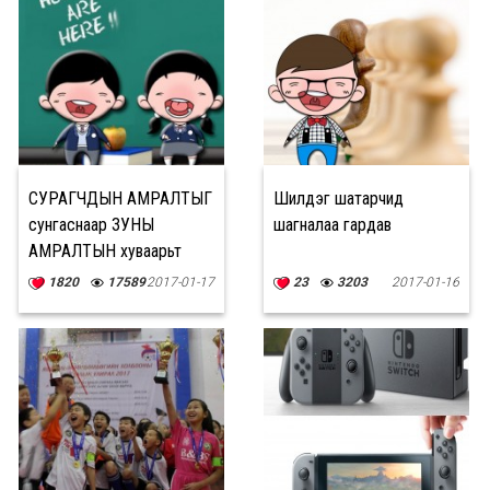
СУРАГЧДЫН АМРАЛТЫГ
Шилдэг шатарчид
сунгаснаар ЗУНЫ
шагналаа гардав
АМРАЛТЫН хуваарьт
өөрчлөлт орохгүй
1820
17589
2017-01-17
23
3203
2017-01-16