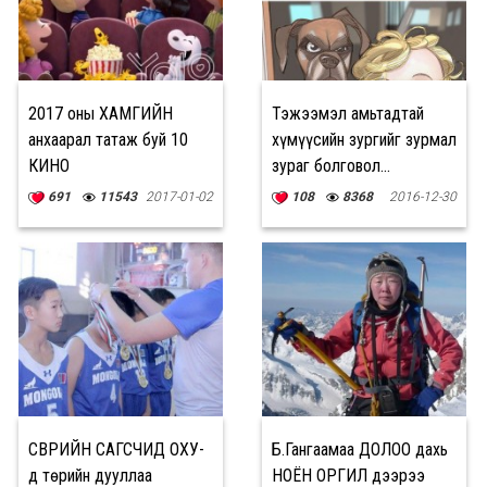
2017 оны ХАМГИЙН
Тэжээмэл амьтадтай
анхаарал татаж буй 10
хүмүүсийн зургийг зурмал
КИНО
зураг болговол...
691
11543
2017-01-02
108
8368
2016-12-30
ӨСВӨРИЙН САГСЧИД ОХУ-
Б.Гангаамаа ДОЛОО дахь
д төрийн дууллаа
НОЁН ОРГИЛ дээрээ