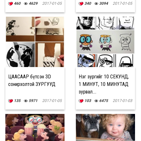
460
4629
2017-01-05
340
3094
2017-01-05
ЦААСААР бүтсэн 3D
Нэг зургийг 10 СЕКУНД,
сонирхолтой ЗУРГУУД
1 МИНУТ, 10 МИНУТАД
зурвал....
135
5971
2017-01-05
103
6475
2017-01-03