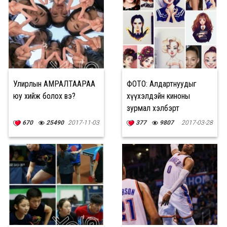
Улирлын АМРАЛТААРАА
ФОТО: Алдартнуудыг
юу хийж болох вэ?
хүүхэлдэйн киноны
зурмал хэлбэрт
хувиргавал...
670
25490
2017-11-03
377
9807
2017-03-28