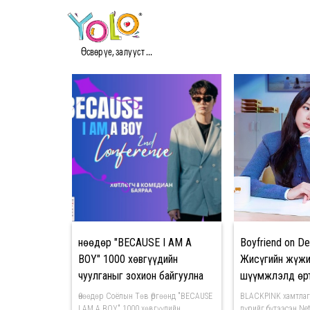
#BOY МЭДЭЭ
Өсвөр үе, залууст ...
Өнөөдөр "BECAUSE I AM A
Boyfriend on D
BOY" 1000 хөвгүүдийн
Жисүгийн жүжи
чуулганыг зохион байгуулна
шүүмжлэлд өр
Өнөөдөр Соёлын Төв Өргөөнд "BECAUSE
BLACKPINK хамтлаг
I AM A BOY" 1000 хөвгүүдийн
дүрийг бүтээсэн Net