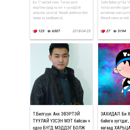
Би 17 настай охин. Төгсөх анги
Сайн байна уу? Би 1
мөртлөө урьд нь нэг ч хүүхэдтэй
төгсөх ангийн сураг
үеэрхэж үзээгүй. Манай үеийнхэн бол
ангийнхаа хөвгүүнтэ
хамаа нь замбраагүй,...
Миний өмнө нь ний..
123
6307
2018-04-25
27
5194
Т.Билгүүн: Анх ЭВЭРТЭЙ
ЗАХИДАЛ: Би 
ТУУЛАЙ ҮЗСЭН МЭТ байсан ч
байнга зугтдаг
одоо БҮГД МЭДДЭГ БОЛЖ
яагаад ХАРЬЦ