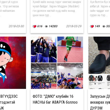
юм
8 удахгүй хүрэх
Хүний найз нөхөд гэдэг хамгаас нандин
Хүн болгон бүх 
ч. 10-р ангиасаа
чухал байдаг. Харин Мэддин (Madden)
албагүй. Харин 
й найзалсан.
гэх долоон настай хүүд найз нөхөд
сайн чаддаг нэг
.
цөөн мөн сур...
сурах нь тэр...
2018-03-30
616
14283
2018-03-29
149
55
ХӨВГҮҮДЭЭС
ФОТО: "ДМЮ" клубийн 16
Залуусын Ө
, тэдэнтэй
НАСНЫ баг АВАРГА боллоо
анхаарах ху
АЖ
ДҮРЭМ