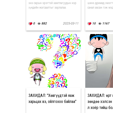
энэ сарын эрэгтэй хамтлагуудын нэр
шинэ драмад эмэгтэ
хүндийн жагсаалтыг зарлалаа.
санал авсан гэж мэ
0
882
2025-03-11
10
1167
ЗАХИДАЛ: "Хөвгүүдтэй яаж
ЗАХИДАЛ: Өөрт 
харьцах вэ, ойлгохоо байлаа"
зөндөө хэлсэн 
л хоёр тийш бо