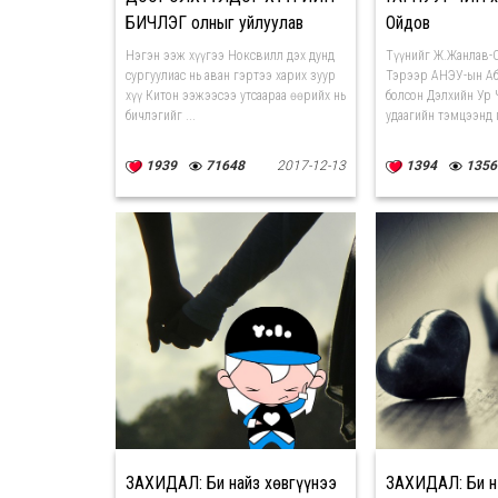
БИЧЛЭГ олныг уйлуулав
Ойдов
Нэгэн ээж хүүгээ Ноксвилл дэх дунд
Түүнийг Ж.Жанлав-
сургуулиас нь аван гэртээ харих зуур
Тэрээр АНЭУ-ын Аб
хүү Китон ээжээсээ утсаараа өөрийх нь
болсон Дэлхийн Ур 
бичлэгийг ...
удаагийн тэмцээнд г
1939
71648
2017-12-13
1394
1356
ЗАХИДАЛ: Би найз хөвгүүнээ
ЗАХИДАЛ: Би н