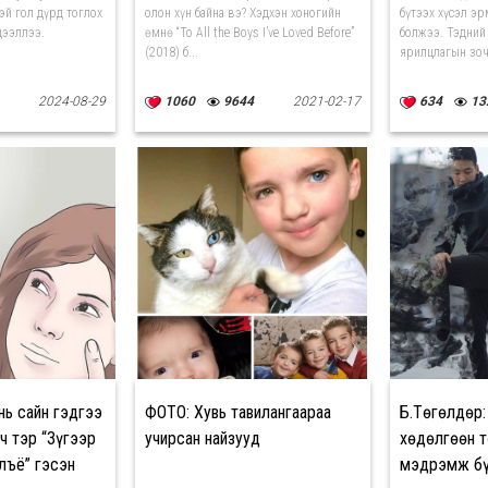
й гол дүрд тоглох
олон хүн байна вэ? Хэдхэн хоногийн
бүтээх хүсэл эр
дээллээ.
өмнө “To All the Boys I’ve Loved Before”
болжээ. Тэдний 
(2018) б...
ярилцлагын зоч
2024-08-29
1060
9644
2021-02-17
634
13
нь сайн гэдгээ
ФОТО: Хувь тавилангаараа
Б.Төгөлдөр
ч тэр “Зүгээр
учирсан найзууд
хөдөлгөөн т
лъё” гэсэн
мэдрэмж бү