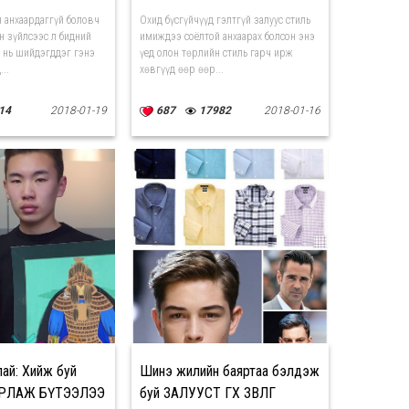
н анхаардаггүй боловч
Охид бүсгүйчүүд гэлтгүй залуус стиль
н зүйлсээс л бидний
имиждээ соёлтой анхаарах болсон энэ
х нь шийдэгддэг гэнэ
үед олон төрлийн стиль гарч ирж
..
хөвгүүд өөр өөр...
14
2018-01-19
687
17982
2018-01-16
ай: Хийж буй
Шинэ жилийн баяртаа бэлдэж
УРЛАЖ БҮТЭЭЛЭЭ
буй ЗАЛУУСТ ӨГӨХ ЗӨВЛӨГӨӨ