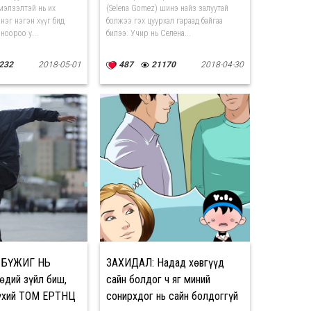
мэлзэлтэй нь их
(Selena Gomez) шинэ найз залуутай
нэг нэгэн хүүг бид
болжээ гэх цуурхал гараад байгаа
ноороо у...
билээ. Учир нь Селена...
232
2018-05-01
487
21170
2018-04-30
: БҮЖИГ НЬ
ЗАХИДАЛ: Надад хөвгүүд
өдий зүйл биш,
сайн болдог ч яг миний
хий ТОМ ЕРТӨНЦ
сонирхдог нь сайн болдоггүй