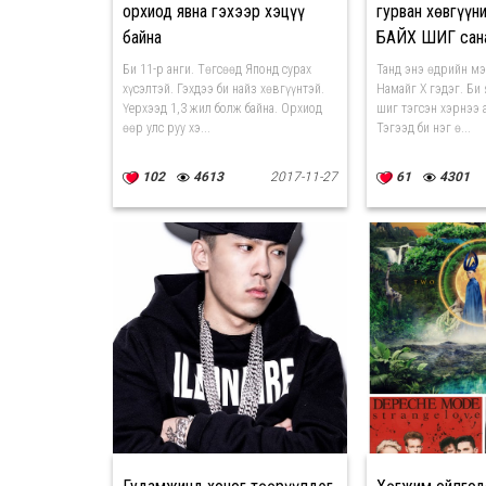
орхиод явна гэхээр хэцүү
гурван хөвгүү
байна
БАЙХ ШИГ сана
Би 11-р анги. Төгсөөд Японд сурах
Танд энэ өдрийн мэ
хүсэлтэй. Гэхдээ би найз хөвгүүнтэй.
Намайг Х гэдэг. Би 
Үерхээд 1,3 жил болж байна. Орхиод
шиг тэгсэн хэрнээ 
өөр улс руу хэ...
Тэгээд би нэг ө...
102
4613
2017-11-27
61
4301