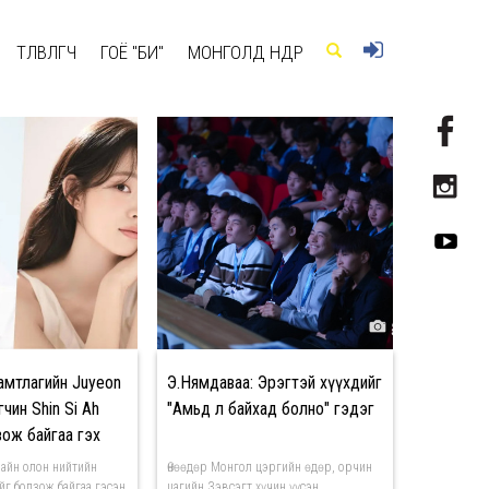
ТӨЛӨВЛӨГЧ
ГОЁ "БИ"
МОНГОЛД ӨНӨӨДӨР
амтлагийн Juyeon
Э.Нямдаваа: Эрэгтэй хүүхдийг
чин Shin Si Ah
"Амьд л байхад болно" гэдэг
ож байгаа гэх
үйсгэлээ
лайн олон нийтийн
Өнөөдөр Монгол цэргийн өдөр, орчин
йг болзож байгаа гэсэн
цагийн Зэвсэгт хүчин үүсэн