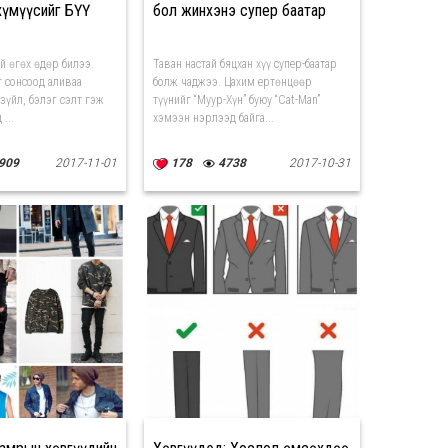
хүмүүсийг БҮҮ
бол жинхэнэ супер баатар
й өгөх өдөр билээ.
Таван настай бяцхан хүү супер-баатар
йг сонсоод аливаа
болж чаджээ. Цахим ертөнцөөр
зүйл, бэлэг сэлт гэж
түүнийг “Муур-Хүн” буюу “Cat-Man”
...
хэмээн нэрлээд байга...
909
2017-11-01
178
4738
2017-10-31