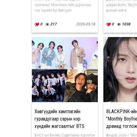
чуулганыг Монголын сайн дурынхны
цуврал болох “Boyfr
төв төрийн бус байгуулл...
дэлхий нийти...
0
217
2026-03-18
0
1038
Хөвгүүдийн хамтлагийн
BLACKPINK-ийн
гуравдугаар сарын нэр
"Monthly Boyfri
хүндийн жагсаалтыг BTS
драмад тоглож
тэргүүллээ
БНСУ-ын Бизнес Судалгааны Хүрээлэн
Өнөөдөр Jisoo-г "Mon