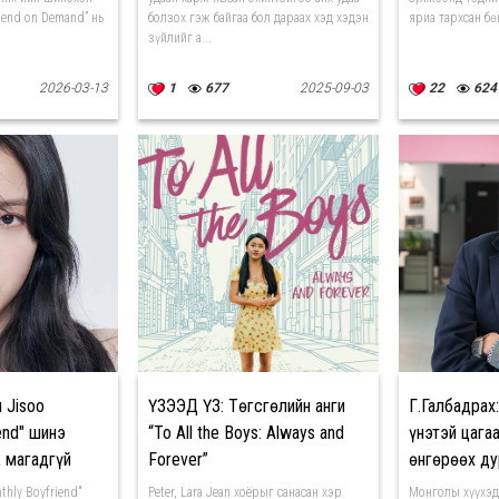
iend on Demand” нь
болзох гэж байгаа бол дараах хэд хэдэн
яриа тархсан бө
зүйлийг а...
2026-03-13
1
677
2025-09-03
22
624
 Jisoo
ҮЗЭЭД ҮЗ: Төгсгөлийн анги
Г.Галбадрах:
end" шинэ
“To All the Boys: Always and
үнэтэй цага
 магадгүй
Forever”
өнгөрөөх ду
thly Boyfriend"
Peter, Lara Jean хоёрыг санасан хэр
Монголы хүүхэд