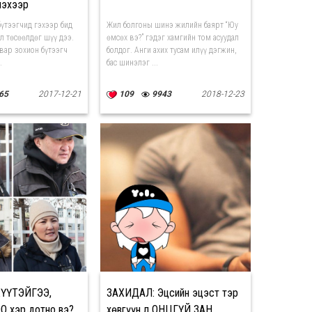
нэхээр
бүтээгчид гэхээр бид
Жил болгоны шинэ жилийн баярт “Юу
л төсөөлдөг шүү дээ.
өмсөх вэ?” гэдэг хамгийн том асуудал
вар зохион бүтээгч
болдог. Анги ахих тусам илүү дэгжин,
.
бас шинэлэг ...
65
2017-12-21
109
9943
2018-12-23
ХҮҮТЭЙГЭЭ,
ЗАХИДАЛ: Эцсийн эцэст тэр
 хэр дотно вэ?
хөвгүүн л ОНЦГҮЙ ЗАН