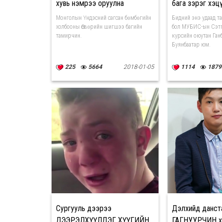
хувь нэмрээ оруулна
бага зэрэг хэц
Монголын Үндэсний сагсан бөмбөгийн
Бидний энэ удаад т
холбооны Өсвөрийн шигшээ багийн
бол МУБИС-ын Сэтг
тамирчин.
курсийн оюутан Ган
Буянбаатар юм.
225
5664
2018-01-05
1114
1879
Сургууль дээрээ
Дэлхийд данст
ДЭЭРЭЛХҮҮЛДЭГ ХҮҮГИЙН
ГАГНУУРЧИН х