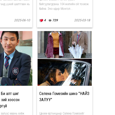
гөөд үүний шалтгаан нь
байгуулагдсаны 104 жилийн ой тохиож
байна. Энэ өдөр Монгол...
2025-06-10
4
729
2025-03-18
 Би алт шиг
Селена Гомезийн шинэ "НАЙЗ
а хий хоосон
ЗАЛУУ"
ргүй
 залуус маань хийж
Цахим ертөнцөөр Селена Гомезийг