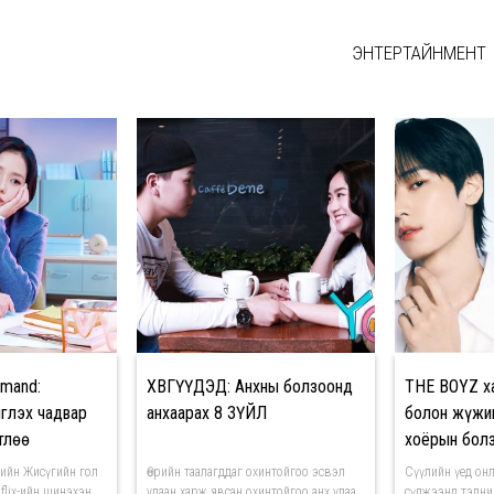
ЭНТЕРТАЙНМЕНТ
emand:
ХӨВГҮҮДЭД: Анхны болзоонд
THE BOYZ х
глэх чадвар
анхаарах 8 ЗҮЙЛ
болон жүжиг
тлөө
хоёрын болз
цуурхлыг үг
ийн Жисүгийн гол
Өөрийн таалагддаг охинтойгоо эсвэл
Сүүлийн үед он
flix-ийн шинэхэн
удаан харж явсан охинтойгоо анх удаа
сүлжээнд тэдни