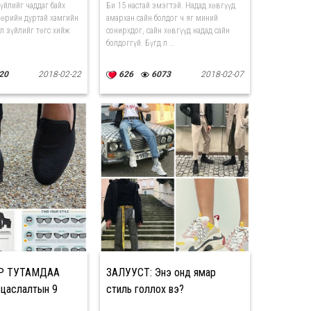
зүйлийг чаддаг байх
Би 15 настай эмэгтэй. Надад хөвгүүд
өөрийн дуртай хамгийн
амархан сайн болдог ч яг миний
 л зүйлийг төгс хийж
сонирхдог, сайн хөвгүүд надад сайн
болдоггүй. Бүгд л ...
20
2018-02-22
626
6073
2018-02-07
ДӨР ТУТАМДАА
ЗАЛУУСТ: Энэ онд ямар
вцаслалтын 9
стиль голлох вэ?