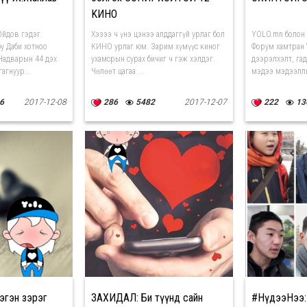
KИНО
Ойдов гэдэг.
Хэзээ ч үнэ цэнээ алддаггүй урлаг бол
YOLO.mn болон
у Даби хотноо
КИНО урлаг юм. Зарим хүмүүс киног
Форум хамтран 
Чадварын 44 дэх
ухамсрын сурах бичиг ч гэж хэлдэг.
дээрэлхэлт, гад
агнуур...
Чөлөөт цагаа ...
мэдээ мэдээлли
6
2017-12-08
286
5482
2017-12-07
222
13
эгэн зэрэг
ЗАХИДАЛ: Би түүнд сайн
#НүдээНээ: