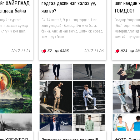
нийг ХАЙРЛААД
гэдгээ дахин нэг хэлэх үү,
шиг нандин 
гдаад байна
яах вэ?
ГОМДОО!
ндийг хүргэе!
Би 14 настай, 9-р ангид сурдаг. Нэг
Өнөөдөр Үндэсни
яг л жаахан хүүхэд
хөвгүүнд сайн болоод 5-н жил болж
“Өгөх” гэдэг үги
айлгүй ч юм шиг.
байна. Анх манай ангид шилжиж ирээд
материаллаг эд 
хамт суух болс...
хамгийн түрүүнд 
2017-11-21
57
5385
2017-11-06
873
28