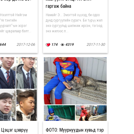
гаргаж байна
 Нээлттэй Нийгэм
Намайг Э... Эмэгтэй хүүхэд, би одоо
“Үе тэнгийн
дунд сургуулийн сурагч. Би түрүү жил
уурхалт”-ын эсрэг
энэ сургуульд шилжиж ирсэн, тэгээд
йг цувралаар бэлт...
энэ жилээс л...
644
2017-12-06
174
4319
2017-11-30
 Цэцэг цэврүү
ФОТО: Муурнуудын хувьд тэр