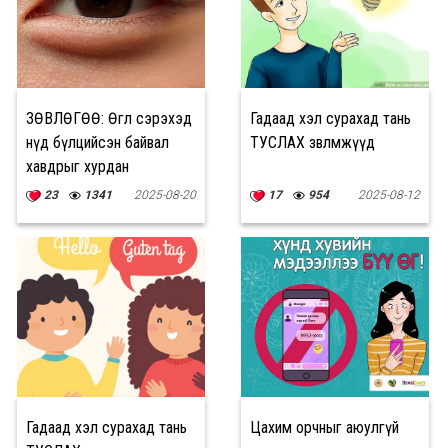
ЗӨВЛӨГӨӨ: Өглөө сэрэхэд
Гадаад хэл сурахад тань
нүд бүлцийсэн байвал
ТУСЛАХ зөвлөмжүүд
хавдрыг хурдан
хугацаанд хэрхэн буулгах
23
1341
2025-08-20
17
954
2025-08-12
вэ?
Гадаад хэл сурахад тань
Цахим орчныг аюулгүй