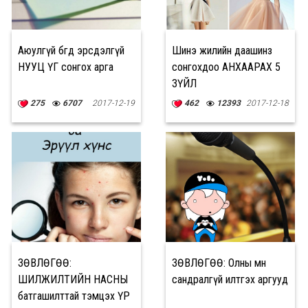
Аюулгүй бөгөөд эрсдэлгүй
Шинэ жилийн даашинз
НУУЦ ҮГ сонгох арга
сонгохдоо АНХААРАХ 5
ЗҮЙЛ
275
6707
2017-12-19
462
12393
2017-12-18
ЗӨВЛӨГӨӨ:
ЗӨВЛӨГӨӨ: Олны өмнө
ШИЛЖИЛТИЙН НАСНЫ
сандралгүй илтгэх аргууд
батгашилттай тэмцэх ҮР