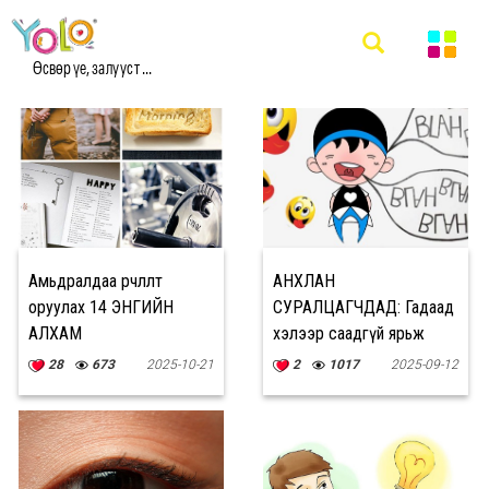
#ADVICE МЭДЭЭ
Өсвөр үе, залууст ...
Амьдралдаа өөрчлөлт
АНХЛАН
оруулах 14 ЭНГИЙН
СУРАЛЦАГЧДАД: Гадаад
АЛХАМ
хэлээр саадгүй ярьж
сурах ШИЛДЭГ 4 АРГА
28
673
2025-10-21
2
1017
2025-09-12