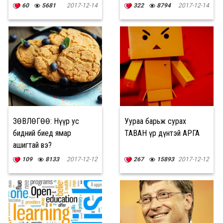
ДҮНТЭЙ аргууд
60
5681
2017-12-14
322
8794
2017-12-14
ЗӨВЛӨГӨӨ: Нүүр ус
Уураа барьж сурах
бидний биед ямар
ТАВАН үр дүнтэй АРГА
ашигтай вэ?
109
8133
2017-12-12
267
15893
2017-12-12