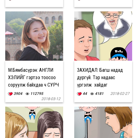
М.Бямбасүрэн: АНГЛИ
ЗАХИДАЛ: Багш надад
ХЭЛИЙГ гэртээ тоосоо
дургүй. Тэр надаас
соруулж байхдаа ч СУРЧ
үргэлж өө хайдаг
БАЙХ хэрэгтэй
3904
112795
44
4181
2018-02-27
2018-03-12