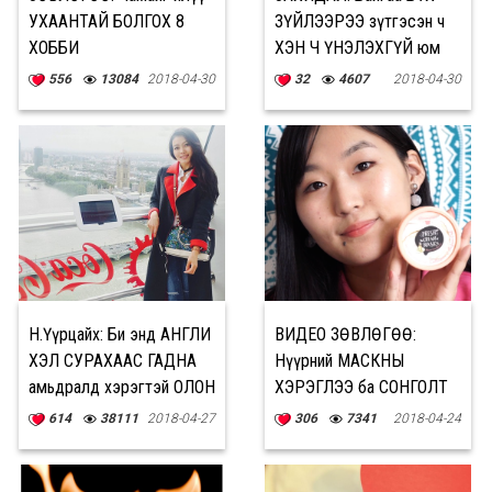
УХААНТАЙ БОЛГОХ 8
ЗҮЙЛЭЭРЭЭ зүтгэсэн ч
ХОББИ
ХЭН Ч ҮНЭЛЭХГҮЙ юм
556
13084
2018-04-30
32
4607
2018-04-30
Н.Үүрцайх: Би энд АНГЛИ
ВИДЕО ЗӨВЛӨГӨӨ:
ХЭЛ СУРАХААС ГАДНА
Нүүрний МАСКНЫ
амьдралд хэрэгтэй ОЛОН
ХЭРЭГЛЭЭ ба СОНГОЛТ
ЧАДВАРЫГ СУРСАН
614
38111
2018-04-27
306
7341
2018-04-24