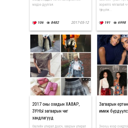
мэдээ дуулгая.
зорилго ялгаатай ч 
төрүүлж...
106
8482
2017-05-12
191
6998
2017 оны охидын ХАВАР,
Загварын ертө
ЗУНЫ загварын чиг
имиж бүрдүүлс
хандлагууд
Өвлийн улирал дуусч, хаврын улирал
Энэхүү ихэр охидтой