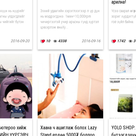
арилна!
эхүүн нь нүүрийг
Эхний удаагийн хэрэглээгээр л үр дүн
Үсээ саарал өнгөө
агны үлдэгдлийг
нь мэдрэгдэнэ. 1мин=10,000rpm
зориг хүрдэггүй
ы чийгийг бүтэн
чичиргээтэй учир арьсны гүнд хүртэл
гоё зүйл байна.
цэвэрлэж өгнө. Ху...
2016-09-20
10
4338
2016-09-16
1742
3
ьютероо хийж
Хаана ч ашиглаж болох Lazy
YOLO SHOP:
ЛИЙН ҮҮРГЭВЧ
Stand ердөө 5000₮ боллоо
бүтээгдэхү