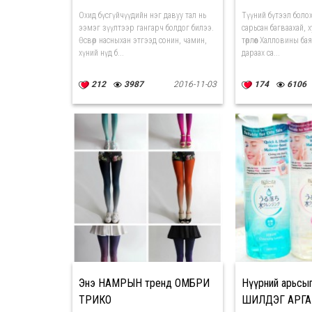
Охид бүсгүйчүүдийн нэг давуу тал нь
Түүний бүтээл болох
ээмэг зүүлтээр гангарч болдог билээ.
сарьсан багваахай, 
Өсвөр насныхан этгээд сонин, чамин,
төрлөөс Халловины б
хүний нүд б...
дараах са...
212
3987
2016-11-03
174
6106
Энэ НАМРЫН тренд ОМБРИ
Нүүрний арьсы
ТРИКО
ШИЛДЭГ АРГА