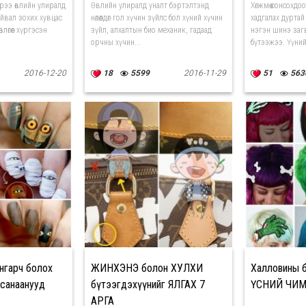
эрээ өвлийн улиралд
Өвлийн улиралд уналт бэртэлтэнд
Хөгжмөө сонсохдо
йвал зохих хувцас
нөлөөлдөг гол хүчин зүйлс бол хүний хүчин
хадгалах дуртай
лөгөөг хүргэсэн
зүйл, алхалтын био механик, гадаад
нэгэн шинэ заг
орчны хүчин...
бүтээжээ. Үүнийг
2016-12-20
18
5599
2016-11-29
51
563
нгарч болох
ЖИНХЭНЭ болон ХУЛХИ
Халловины б
 санаанууд
бүтээгдэхүүнийг ЯЛГАХ 7
ҮСНИЙ ЧИ
АРГА