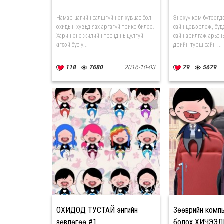
Намар цагийн салшгүй нэг хувцас бол
Энэхүү ком бүтээгд
охидын хувьд яах аргагүй трико билээ.
сайн цэвэрлэж, буд
Харин энэ жилийн тренд нь цулгуй
сайн арилгаж арьсн
өнгөтэй бус у...
өдрийн турш сайн ...
118
7680
2016-10-03
79
5679
ОХИДОД ТУСТАЙ энгийн
Зөөврийн комп
зөвлөгөө #1
болох ХИЧЭЭ