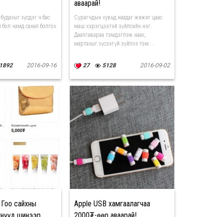
аваарай!
р будахыг хүсдэг ч бас
Сурагчдын хувьд наадаг жижиг цаас
 бол чамд санал болгох
маш хэрэгцээтэй зүйлсийн нэг.
Даалгавараа тэмдэглэж наах,
мартахыг хүсээгүй зүйлээ тэм...
1892
2016-09-16
27
5128
2016-09-02
 Гоо сайхны
Apple USB хамгаалагчаа
үнүүд шинээр
2000₮-өөр аваарай!