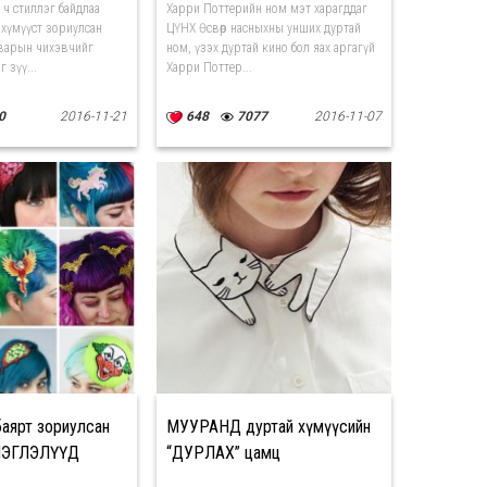
о ч стиллэг байдлаа
Харри Поттерийн ном мэт харагддаг
 хүмүүст зориулсан
ЦҮНХ Өсвөр насныхны унших дуртай
варын чихэвчийг
ном, үзэх дуртай кино бол яах аргагүй
 зүү...
Харри Поттер...
0
2016-11-21
648
7077
2016-11-07
аярт зориулсан
МУУРАНД дуртай хүмүүсийн
МЭГЛЭЛҮҮД
“ДУРЛАХ” цамц