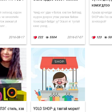
нэмэгдлээ
л эхлэхэд хэдхэн
Чамд нэг удаа ч болов хэвтэж байгаад
Арьсаа арчилда
в чи хичээлийн
нүүрэн дээрээ утсаа унагааж байсан
SHOP-ийн Гоо с
нгож амжаагүй
тохиолдол байдаг уу? Эсвэл яг тухтай
зочлоорой!
элг...
кино үзээд ...
2016-08-17
222
5504
2016-07-07
123
50
ЭГ стиль, хэв
YOLO SHOP-д тавтай морил!