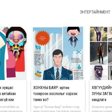
ЭНТЕРТАЙНМЕНТ
х хувцас
ХОНХНЫ БАЯР: Өөртөө
ХӨВГҮҮДИЙН
ч аятайхан
тохирсон хослолыг хэрхэн
ЗУНЫ ЗАГВ
ахгүй юм
таних вэ?
хандлага
ө итгэлтэй байх нь
Удахгүй "Хонхны баяр" нь болох гээд
Ихэвчлэн цагаан
 бүрийн амьдралын
ямар хослол авах гэж буйгаа хараахан
жийнсэн хүрмий