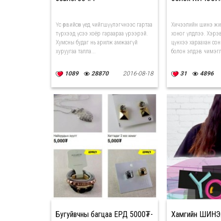
Үс өрвийсөн үед чийгшүүлэгчнээс гартаа
Хичээлийн шинэ жи
түрхээд үсээ хоёр гараараа үрээрэй.
хоног үлдлээ. Хэрэ
Хумсны будаг нь арилж амжаагүй
цүнхээ хараахан со
хуруугаа талла...
болон элдэв чимэгл
1089
28870
2016-08-18
31
4896
Бугуйвчны багцаа ЕРДӨӨ 5000₮-
Хамгийн ШИНЭЛ