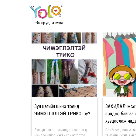
#YOLOSHOP МЭДЭЭ
Өсвөр үе, залууст ...
Зун цагийн шинэ тренд
ЗАХИДАЛ: Өмсө
ЧИМЭГЛЭЛТЭЙ ТРИКО юу?
зөндөө байгаа 
хувцаслаж чад
Зун цаг нэгэнт хаяанд ирсэн энэ цаг
Өөрийгөө хүндэлж өөртө
мөчид охиддоо нэгэн сонирхолтой
хамгийн чухал. Хүн