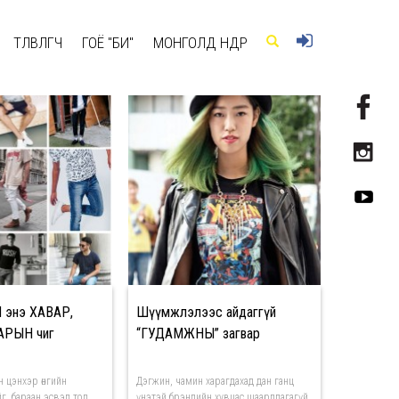
ТӨЛӨВЛӨГЧ
ГОЁ "БИ"
МОНГОЛД ӨНӨӨДӨР
 энэ ХАВАР,
Шүүмжлэлээс айдаггүй
АРЫН чиг
“ГУДАМЖНЫ” загвар
 цэнхэр өнгийн
Дэгжин, чамин харагдахад дан ганц
г, бараан эсвэл тод
үнэтэй брэндийн хувцас шаардлагагүй