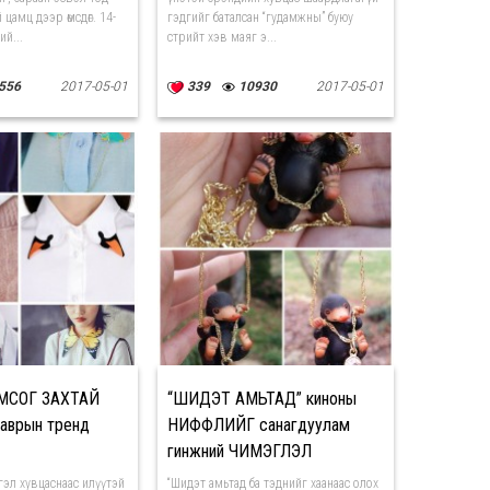
 цамц дээр өмсдөг. 14-
гэдгийг баталсан “гудамжны” буюу
ий...
стрийт хэв маяг э...
556
2017-05-01
339
10930
2017-05-01
ЁМСОГ ЗАХТАЙ
“ШИДЭТ АМЬТАД” киноны
аврын тренд
НИФФЛИЙГ санагдуулам
гинжний ЧИМЭГЛЭЛ
гэл хувцаснаас илүүтэй
“Шидэт амьтад ба тэднийг хаанаас олох