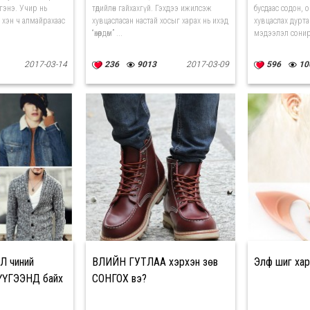
гэнэ. Учир нь
төдийлөн гайхахгүй. Гэхдээ ижилсэж
бусдаас содон, 
 хэн ч алмайрахаас
хувцасласан настай хосыг харах нь ихэд
хувцаслах дурта
“өхөөрдөм” ...
мэдээлэл сонир
2017-03-14
236
9013
2017-03-09
596
10
ӨЛ чиний
ӨВЛИЙН ГУТЛАА хэрхэн зөв
Элф шиг хар
ҮГЭЭНД байх
СОНГОХ вэ?