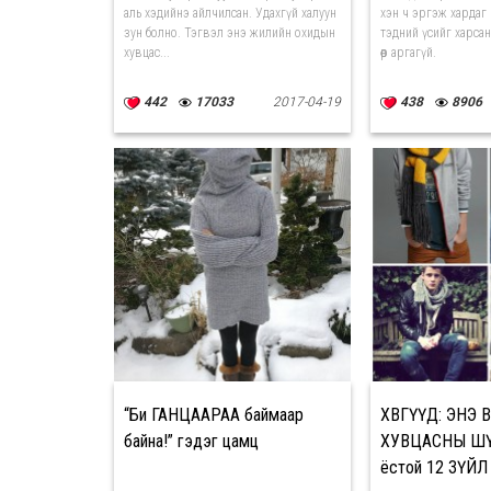
аль хэдийнэ айлчилсан. Удахгүй халуун
хэн ч эргэж хардаг 
зун болно. Тэгвэл энэ жилийн охидын
тэдний үсийг харсан
хувцас...
өөр аргагүй.
442
17033
2017-04-19
438
8906
“Би ГАНЦААРАА баймаар
ХӨВГҮҮД: ЭНЭ ӨВ
байна!” гэдэг цамц
ХУВЦАСНЫ ШҮ
ёстой 12 ЗҮЙЛ