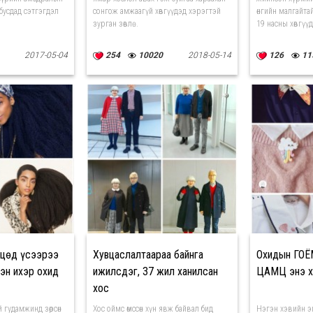
бусдад сэтгэгдэл
сонгож амжаагүй хөвгүүдэд хэрэгтэй
өнгийн малгайтай
зурган зөвлө...
19 насны хөвгүүд
2017-05-04
254
10020
2018-05-14
126
11
нцөд үсээрээ
Хувцаслалтаараа байнга
Охидын ГО
эн ихэр охид
ижилсдэг, 37 жил ханилсан
ЦАМЦ энэ х
хос
 гудамжинд зөрсөн
Хос оймс өмссөн хүн явж байвал бид
Нэгэн хэвийн э