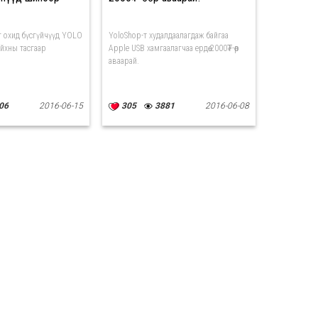
г охид бүсгүйчүүд YOLO
YoloShop-т худалдаалагдаж байгаа
айхны тасгаар
Apple USB хамгаалагчаа ердөө 2000₮-өөр
аваарай.
06
2016-06-15
305
3881
2016-06-08