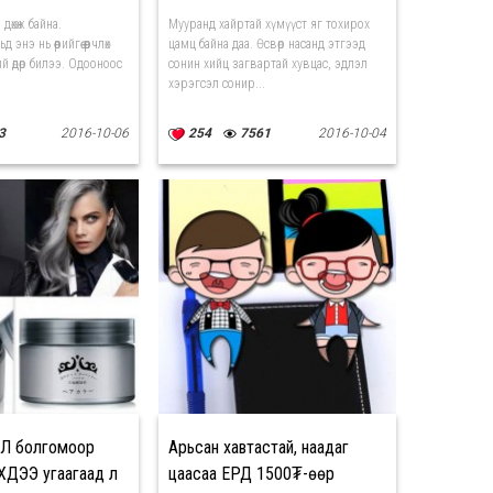
дөхөж байна.
Мууранд хайртай хүмүүст яг тохирох
энэ нь өөрийгөө өөрчлөх
цамц байна даа. Өсвөр насанд этгээд
й өдөр билээ. Одооноос
сонин хийц загвартай хувцас, эдлэл
хэрэгсэл сонир...
3
2016-10-06
254
7561
2016-10-04
Л болгомоор
Арьсан хавтастай, наадаг
ЭХДЭЭ угаагаад л
цаасаа ЕРДӨӨ 1500₮-өөр