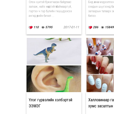
Олон хүнтэй бужигнасан байдлаас
Бид өмнөх мэдээллэ
залхаж, найз нөхөдтэйгөө баймааргүй,
охидын шүүгээнд ба
гэртээ ч гэр бүлийн гишүүдээсээ
загварын талаарх зөв
ангид өөрийн бичил ...
билээ.
110
5795
2017-01-11
286
15849
Үлэг гүрвэлийн хэлбэртэй
Халловинаар га
ЭЭМЭГ
хумс засалтын