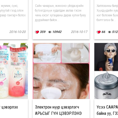
 мумми, сүнс,
Сайн чанарын, жинхэнэ үйлдвэрийн
Халловины баяр 
хулуутай гээд олон
бүтээгдэхүүн худалдаж авлаа гэсэн
Хүүхдүүдийн хувьд 
аяраар гангарч болох
чинь хэсэг хугацааны дараа хулхи буюу
нэг боломж бүхи
дуураймал байсн...
бэлтгэлээ ба...
2016-10-20
359
10942
2016-10-17
66
512
г цэвэрлэх
Электрон нүүр цэвэрлэгч
Үсээ СААРА
АРЬСЫГ ГҮН ЦЭВЭРЛЭНЭ
байна уу, Г