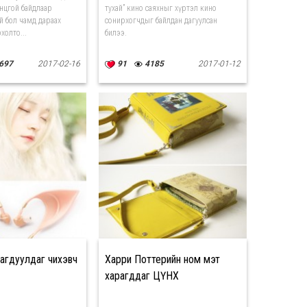
онцгой байдлаар
тухай” кино саяхныг хүртэл кино
й бол чамд дараах
сонирхогчдыг байлдан дагуулсан
холто...
билээ.
697
2017-02-16
91
4185
2017-01-12
агдуулдаг чихэвч
Харри Поттерийн ном мэт
харагддаг ЦҮНХ