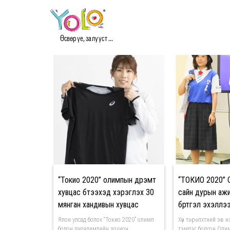
#TOKYO2020 МЭДЭЭ
Өсвөр үе, залууст ...
“Токио 2020” олимпын дүрэмт
“ТОКИО 2020
хувцас бүтээхэд хэрэглэх 30
сайн дурын аж
мянган хандивын хувцас
бүртгэл эхэллэ
цуглаад байна
Япон улсад болох “Токио 2020” олимп
Хүн төрөлхтний эв н
болон паралимпийн зохион
тэмдэг болсон Оли