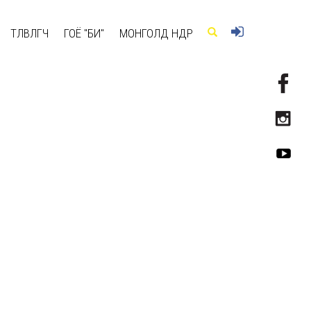
ТӨЛӨВЛӨГЧ
ГОЁ "БИ"
МОНГОЛД ӨНӨӨДӨР