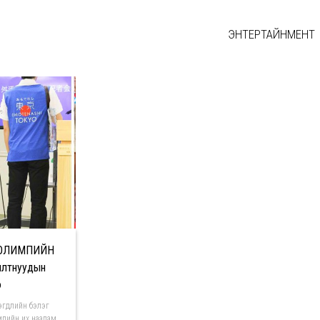
ЭНТЕРТАЙНМЕНТ
” ОЛИМПИЙН
илтнуудын
э
эгдлийн бэлэг
мпийн их наадам