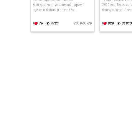
байгуулагчид тус олимпийн дүрэмт
2020 онд Токио хот
хувцсыг байгальд ээлтэй бу...
байгуулагдана. Зөвх
76
4721
2019-01-29
828
31913