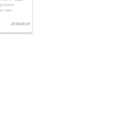
од зохион
өн тами...
2018-09-29