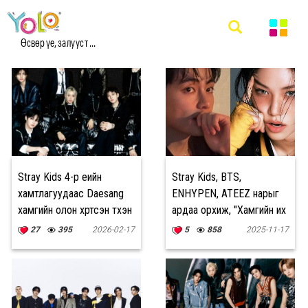
#STRAY KIDS МЭДЭЭ
Өсвөр үе, залууст ...
Stray Kids 4-р үеийн
Stray Kids, BTS,
хамтлагуудаас Daesang
ENHYPEN, ATEEZ нарыг
хамгийн олон хүртсэн түүхэн
ардаа орхиж, "Хамгийн их
амжилт тогтоолоо
стримлэгдсэн" хамтлаг
27
395
2026-02-17
5
858
2025-11-17