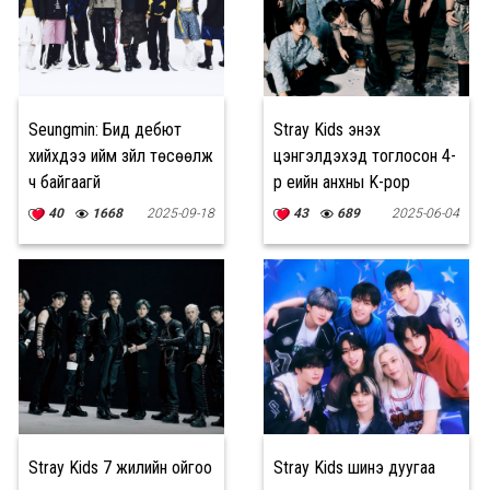
Seungmin: Бид дебют
Stray Kids энэхүү
хийхдээ ийм зүйл төсөөлж
цэнгэлдэхэд тоглосон 4-
ч байгаагүй
р үеийн анхны K-pop
хамтлаг болж түүхэн
40
1668
2025-09-18
43
689
2025-06-04
амжилт тогтоолоо
Stray Kids 7 жилийн ойгоо
Stray Kids шинэ дуугаа