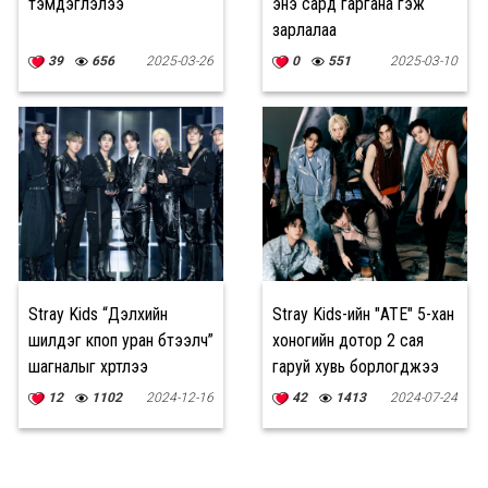
тэмдэглэлээ
энэ сард гаргана гэж
зарлалаа
39
656
2025-03-26
0
551
2025-03-10
Stray Kids “Дэлхийн
Stray Kids-ийн "ATE" 5-хан
шилдэг кпоп уран бүтээлч”
хоногийн дотор 2 сая
шагналыг хүртлээ
гаруй хувь борлогджээ
12
1102
2024-12-16
42
1413
2024-07-24