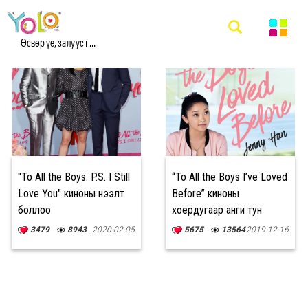
#ROMANTIC МЭДЭЭ
Өсвөр үе, залууст ...
"To All the Boys: P.S. I Still
“To All the Boys I’ve Loved
Love You" киноны нээлт
Before” киноны
боллоо
хоёрдугаар анги тун
удахгүй
3479
8943
2020-02-05
5675
13564
2019-12-16