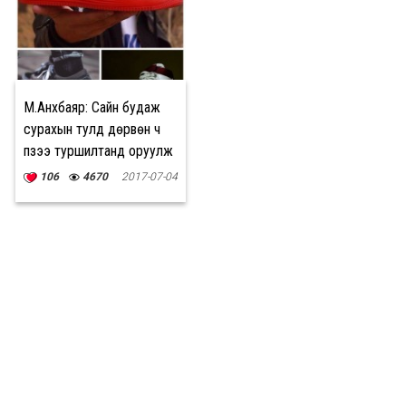
М.Анхбаяр: Сайн будаж
сурахын тулд дөрвөн ч
пүүзээ туршилтанд оруулж
билээ
106
4670
2017-07-04