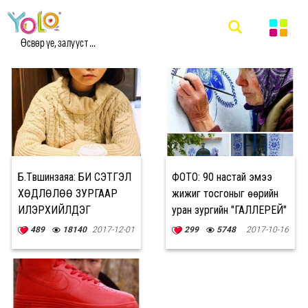
#PAINTING МЭДЭЭ
Өсвөр үе, залууст ...
Б.Түвшинзаяа: БИ СЭТГЭЛ
ФОТО: 90 настай эмээ
ХӨДЛӨЛӨӨ ЗУРГААР
жижиг тосгоныг өөрийн
ИЛЭРХИЙЛДЭГ
уран зургийн "ГАЛЛЕРЕЙ"
болгожээ
489
18140
2017-12-01
299
5748
2017-10-16