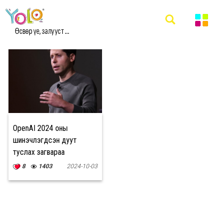
#OPENAI 2024 МЭДЭЭ
Өсвөр үе, залууст ...
OpenAI 2024 оны
шинэчлэгдсэн дуут
туслах загвараа
танилцууллаа
8
1403
2024-10-03