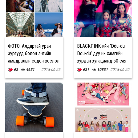
АЖИЛЛАХЫГ УРЬЖ
БАЙНА
ФОТО: Алдартай уран
BLACKPINK-ийн ‘Ddu-du
зургууд болон энгийн
Ddu-du’ дуу нь хамгийн
амьдралын содон хослол
хурдан хугацаанд 50 сая
хандалт авчээ
63
4651
2018-06-25
631
10831
2018-06-20