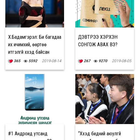
Х.Бадамгэрэл: Би багадаа
ДЭВТРЭЭ ХЭРХЭН
их ичимхий, өөртөө
СОНГОЖ АВАХ ВЭ?
итгэлгүй хүүхэд байсан
365
5592
2019-08-14
267
9270
2019-08-05
#1 Андроид утсанд
“Хүүхэд бидний аюулгүй