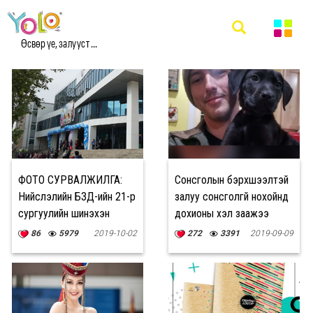
#NEWS МЭДЭЭ
Өсвөр үе, залууст ...
ФОТО СУРВАЛЖИЛГА:
Сонсголын бэрхшээлтэй
Нийслэлийн БЗД-ийн 21-р
залуу сонсголгүй нохойнд
сургуулийн шинэхэн
дохионы хэл заажээ
барилга
86
5979
2019-10-02
272
3391
2019-09-09