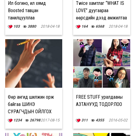
Илүү богино, илүү хямд
Twice хамтлаг “WHAT IS
Boosted тавцан
LOVE” дуугаараа
танилцууллаа
өөрсдийн дээд амжилтаа
шинэчиллээ
103
3880
2018-04-18
164
6568
2018-04-18
Өөр ангид шилжин орж
FREE STUFF уралдааны
байгаа ШИНЭ
АЗТАНУУД ТОДОРЛОО
СУРАГЧДЫН ОЙЛГОХ
зүйлс
1234
26798
2017-08-15
311
4355
2016-05-02