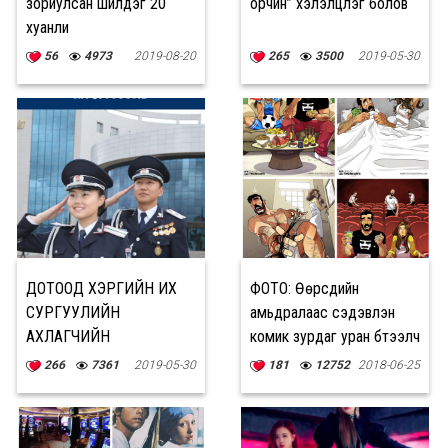
зориулсан шилдэг 20
орчин” хэлэлцүүлэг болов
хуанли
56
4973
2019-08-20
265
3500
2019-05-30
ДОТООД ХЭРГИЙН ИХ
ФОТО: Өөрсдийн
СУРГУУЛИЙН
амьдралаас сэдэвлэн
АХЛАГЧИЙН
комик зурдаг уран бүтээлч
СУРГУУЛЬД ЭЛСЭН
хос
266
7361
2019-05-30
181
12752
2018-06-25
СУРАЛЦАЖ ,
ЦАГДААГИЙН
БАЙГУУЛЛАГАД