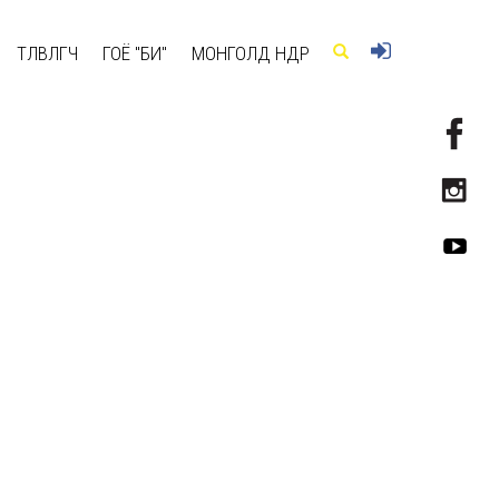
ТӨЛӨВЛӨГЧ
ГОЁ "БИ"
МОНГОЛД ӨНӨӨДӨР