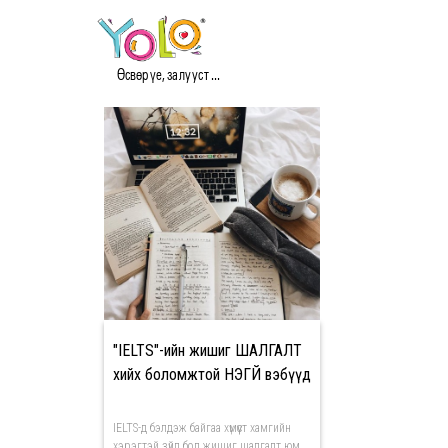
#MOCK TEST МЭДЭЭ
Өсвөр үе, залууст ...
"IELTS"-ийн жишиг ШАЛГАЛТ
хийх боломжтой ҮНЭГҮЙ вэбүүд
IELTS-д бэлдэж байгаа хүмүүст хамгийн
хэрэгтэй зүйл бол жишиг шалгалт юм.