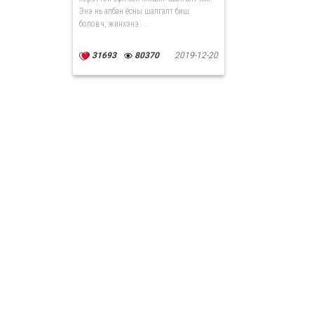
Энэ нь албан ёсны шалгалт биш
боловч, жинхэнэ ...
31693
80370
2019-12-20