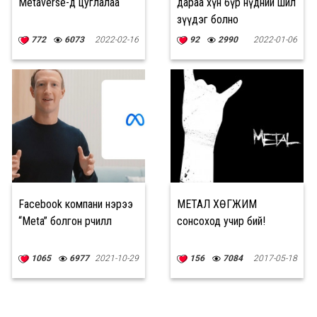
Metaverse-д цуглалаа
дараа хүн бүр нүдний шил
зүүдэг болно
772
6073
2022-02-16
92
2990
2022-01-06
Facebook компани нэрээ
МЕТАЛ ХӨГЖИМ
“Meta” болгон өөрчиллөө
сонсоход учир бий!
1065
6977
2021-10-29
156
7084
2017-05-18