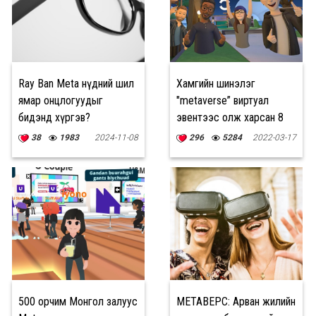
Ray Ban Meta нүдний шил
Хамгийн шинэлэг
ямар онцлогуудыг
"metaverse” виртуал
бидэнд хүргэв?
эвентээс олж харсан 8
"гайхмаар" ЗҮЙЛ
38
1983
2024-11-08
296
5284
2022-03-17
500 орчим Монгол залуус
МЕТАВЕРС: Арван жилийн