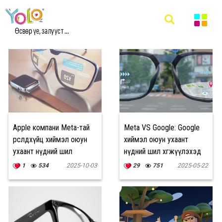
#META МЭДЭЭ
Өсвөр үе, залууст ...
Apple компани Meta-тай
Meta VS Google: Google
өрсөлдөхүйц хиймэл оюун
хиймэл оюун ухаант
ухаант нүдний шил
нүдний шил хөгжүүлэхэд
хөгжүүлж байна
150 сая ам.доллар
1
534
2025-10-03
29
751
2025-05-22
зарцуулна