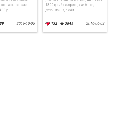
гөн шагналын эзэн
18:00 цагийн хооронд хаах бөгөөд
-10-р...
дугуй, пэнни, скэйт...
39
2016-10-05
132
3845
2016-06-03