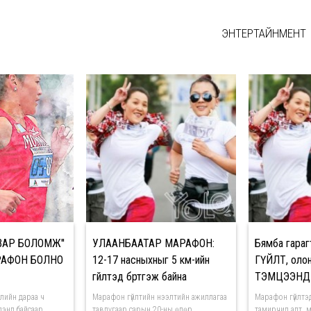
ЭНТЕРТАЙНМЕНТ
ВАР БОЛОМЖ''
УЛААНБААТАР МАРАФОН:
Бямба гара
АРАФОН БОЛНО
12-17 насныхныг 5 км-ийн
ГҮЙЛТ, оло
гүйлтэд бүртгэж байна
ТЭМЦЭЭНД 
өлийн дараа ч
Марафон гүйлтийн нээлтийн ажиллагаа
Марафон гүйлтэд
идэнд байсаар
тавдугаар сарын 20-ны өдөр
тамирчид алт, м