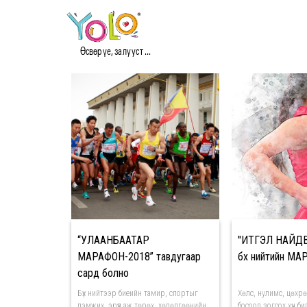
#MARATHON МЭДЭЭ
Өсвөр үе, залууст ...
“УЛААНБААТАР
''ИТГЭЛ НАЙД
МАРАФОН-2018” тавдугаар
бүх нийтийн М
сард болно
Бүх нийтээр биеийн тамир, спортыг
Хөлс, нулимс, цөхр
дэмжих, эрүүл аж төрөх, хөдөлгөөнийн
босоод зогсох хүч б