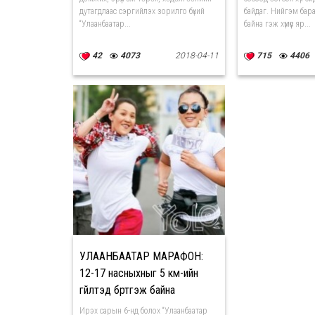
дутагдлаас сэргийлэх зорилго бүхий
байдаг. Нийгэм бара
“Улаанбаатар...
байна гэж хүмүүс яр...
42
4073
2018-04-11
715
4406
УЛААНБААТАР МАРАФОН:
12-17 насныхныг 5 км-ийн
гүйлтэд бүртгэж байна
Ирэх сарын 6-нд болох “Улаанбаатар