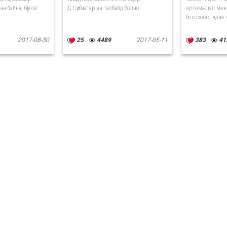
ан байна, бүрхэг
Д.Сүхбаатарын талбайд болно.
өргөмжлал мөн
болохоос гадна 4
2017-08-30
25
4489
2017-05-11
383
41