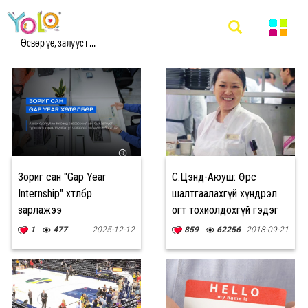
#INTERNSHIP МЭДЭЭ
Өсвөр үе, залууст ...
Зориг сан "Gap Year
С.Цэнд-Аюуш: Өөрөөс
Internship" хөтөлбөрөө
шалтгаалахгүй хүндрэл
зарлажээ
огт тохиолдохгүй гэдэг
нь хамгийн сайхан
1
477
2025-12-12
859
62256
2018-09-21