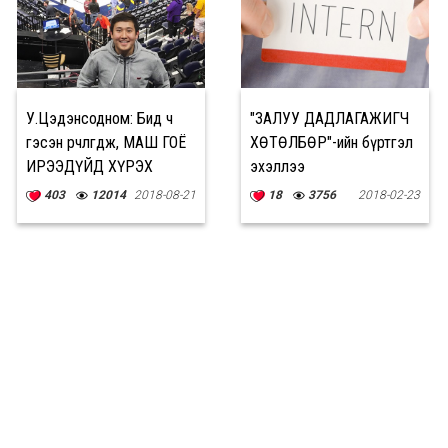
У.Цэдэнсодном: Бид ч
"ЗАЛУУ ДАДЛАГАЖИГЧ
гэсэн өөрчлөгдөж, МАШ ГОЁ
ХӨТӨЛБӨР"-ийн бүртгэл
ИРЭЭДҮЙД ХҮРЭХ
эхэллээ
БОЛОМЖТОЙ
403
12014
2018-08-21
18
3756
2018-02-23