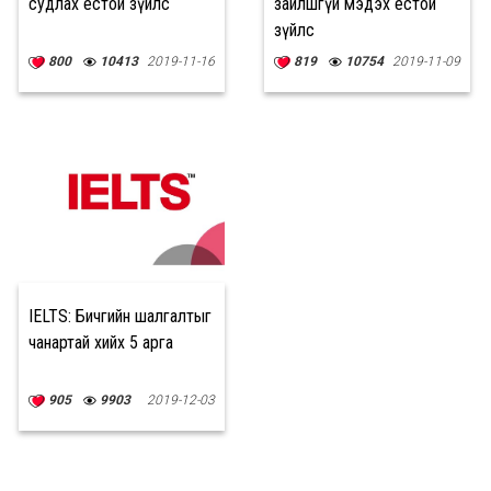
судлах ёстой зүйлс
зайлшгүй мэдэх ёстой
зүйлс
800
10413
2019-11-16
819
10754
2019-11-09
IELTS: Бичгийн шалгалтыг
чанартай хийх 5 арга
905
9903
2019-12-03