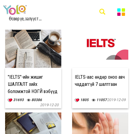
#IELTS-Д БЭЛДЭЦГЭЭЕ МЭДЭЭ
Өсвөр үе, залууст ...
"IELTS"-ийн жишиг
IELTS-аас өндөр оноо авч
ШАЛГАЛТ хийх
чаддаггүй 7 шалтгаан
боломжтой ҮНЭГҮЙ вэбүүд
31693
80386
1805
11057
2019-12-09
2019-12-20