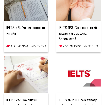
IELTS №4: Унших хэсэг их
IELTS №3: Сонсох хэсгийг
энгийн
алдахгүйгээр хийх
боломжтой
810
7978
2019-11-28
773
9490
2019-11-18
IELTS №2: Зайлшгүй
IELTS №1: IELTS-н талаар