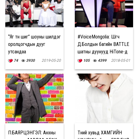
“Яг түүн шиг” шоуны шилдэг
#VoiceMongolia: Шүүгч
оролцогчдын дууг
Д.Болдын багийн BATTLE
утсандаа
шатны дуунууд HiTone-д
ЭГШИГЛҮҮЛЭЭРЭЙ
нэмэгдлээ
74
3930
2019-05-20
105
4399
2018-05-01
П.БАЯРЦЭНГЭЛ: Анхны
Түүний хувьд ХАМГИЙН