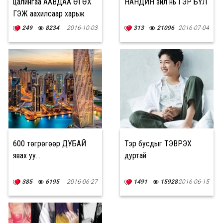
цалингаа ААВДАА ӨГӨХ
НАНДИН зүйл нь ГЭР БҮЛ
ГЭЖ аахилсаар харьж
билээ
249
8234
2016-10-03
313
21096
2016-07-04
600 төгрөгөөр ДУБАЙ
Тэр бусдыг ТЭВРЭХ
явах уу...
дуртай
385
6195
2016-06-27
1491
15928
2016-06-15