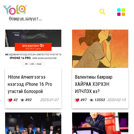
#HITONE МЭДЭЭ
Өсвөр үе, залууст ...
Hitone үйлчилгээгээ
Валентины баяраар
нээгээд iPhone 16 Pro
ХАЙРАА ХЭРХЭН
утастай болоорой
ИЛЧЛЭХ вэ?
42
892
2025-01-07
497
13553
2020-02-13