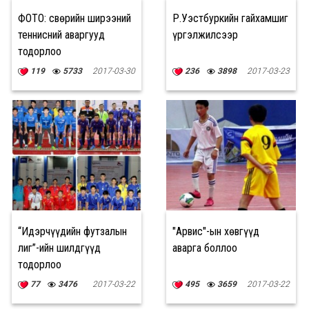
ФОТО: Өсвөрийн ширээний
Р.Уэстбуркийн гайхамшиг
теннисний аваргууд
үргэлжилсээр
тодорлоо
119
5733
2017-03-30
236
3898
2017-03-23
“Идэрчүүдийн футзалын
"Арвис"-ын хөвгүүд
лиг”-ийн шилдгүүд
аварга боллоо
тодорлоо
77
3476
2017-03-22
495
3659
2017-03-22