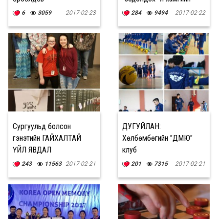
хэцүү байсан
6
3059
2017-02-23
284
9494
2017-02-22
Сургуульд болсон
ДУГУЙЛАН:
гэнэтийн ГАЙХАЛТАЙ
Хөлбөмбөгийн "ДМЮ"
ҮЙЛ ЯВДАЛ
клуб
243
11563
2017-02-21
201
7315
2017-02-21