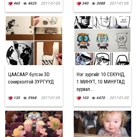
460
4625
2017-01-05
340
3088
2017-01-05
ЦААСААР бүтсэн 3D
Нэг зургийг 10 СЕКУНД,
сонирхолтой ЗУРГУУД
1 МИНУТ, 10 МИНУТАД
зурвал....
135
5968
2017-01-05
103
6470
2017-01-03