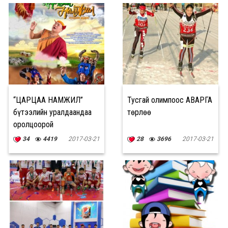
“ЦАРЦАА НАМЖИЛ”
Тусгай олимпоос АВАРГА
бүтээлийн уралдаандаа
төрлөө
оролцоорой
34
4419
2017-03-21
28
3696
2017-03-21