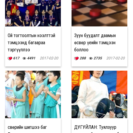
Ой тогтоолтын нээлттэй
Зуун буудалт даамын
тэмцээнд багаараа
өсвөр үеийн тэмцээн
тэргүүллээ
боллоо
617
4491
2017-02-20
288
2735
2017-02-20
Өсвөрийн шигшээ баг
ДУГУЙЛАН: Туялзуур