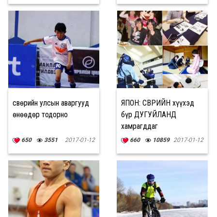
Өсвөрийн улсын аваргууд
ЯПОН: ӨСВӨРИЙН хүүхэд
өнөөдөр тодорно
бүр ДУГУЙЛАНД
хамрагддаг
650
3551
2017-01-12
660
10859
2017-01-12