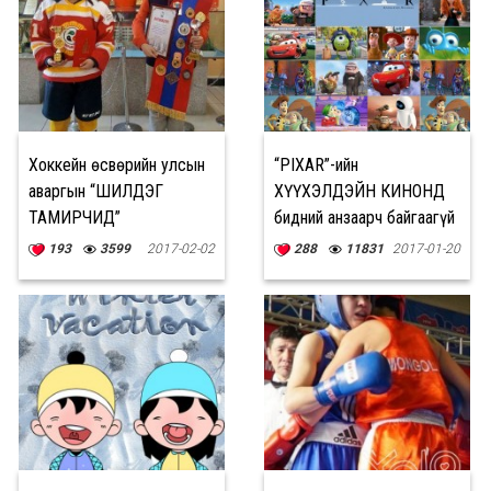
Хоккейн өсвөрийн улсын
“PIXAR”-ийн
аваргын “ШИЛДЭГ
ХҮҮХЭЛДЭЙН КИНОНД
ТАМИРЧИД”
бидний анзаарч байгаагүй
17 НУУЦ
193
3599
2017-02-02
288
11831
2017-01-20