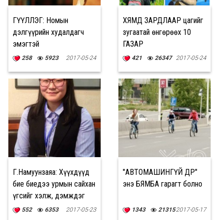
ӨГҮҮЛЛЭГ: Номын
ХЯМД ЗАРДЛААР цагийг
дэлгүүрийн худалдагч
зугаатай өнгөрөөх 10
эмэгтэй
ГАЗАР
258
5923
2017-05-24
421
26347
2017-05-24
Г.Намуунзаяа: Хүүхдүүд
"АВТОМАШИНГҮЙ ӨДӨР"
бие биедээ урмын сайхан
энэ БЯМБА гарагт болно
үгсийг хэлж, дэмждэг
байгаасай
552
6353
2017-05-23
1343
21315
2017-05-17