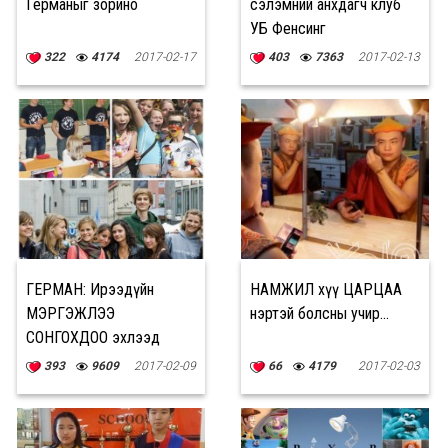
Германыг зорино
сэлэмний анхдагч клуб
УБ Фенсинг
322
4174
2017-02-17
403
7363
2017-02-13
ГЕРМАН: Ирээдүйн
НАМЖИЛ хүү ЦАРЦАА
МЭРГЭЖЛЭЭ
нэртэй болсны учир...
СОНГОХДОО эхлээд
ДАГАЛДАНГААР
393
9609
2017-02-09
66
4179
2017-02-03
АЖИЛЛАДАГ