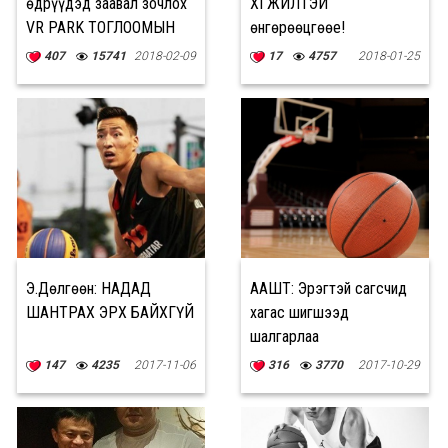
өдрүүдэд заавал зочлох
ХӨГЖИЛТЭЙ
VR PARK ТОГЛООМЫН
өнгөрөөцгөөе!
ТӨВ
407
15741
2018-02-09
17
4757
2018-01-25
Э.Дөлгөөн: НАДАД
ААШТ: Эрэгтэй сагсчид
ШАНТРАХ ЭРХ БАЙХГҮЙ
хагас шигшээд
шалгарлаа
147
4235
2017-11-06
316
3770
2017-10-29