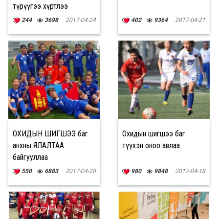
түрүүгээ хүртлээ
244
3698
2017-04-24
402
9364
2017-04-21
ОХИДЫН ШИГШЭЭ баг
Охидын шигшээ баг
анхны ЯЛАЛТАА
түүхэн оноо авлаа
байгууллаа
550
6883
2017-04-20
980
9848
2017-04-18