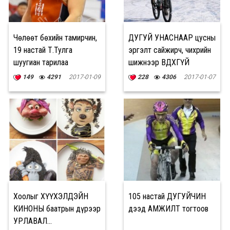
Чөлөөт бөхийн тамирчин,
ДУГУЙ УНАСНААР цусны
19 настай Т.Тулга
эргэлт сайжирч, чихрийн
шуугиан тарилаа
шижнээр ӨВДӨХГҮЙ
149
4291
2017-01-09
228
4306
2017-01-07
Хоолыг ХҮҮХЭЛДЭЙН
105 настай ДУГУЙЧИН
КИНОНЫ баатрын дүрээр
дээд АМЖИЛТ тогтоов
УРЛАВАЛ...