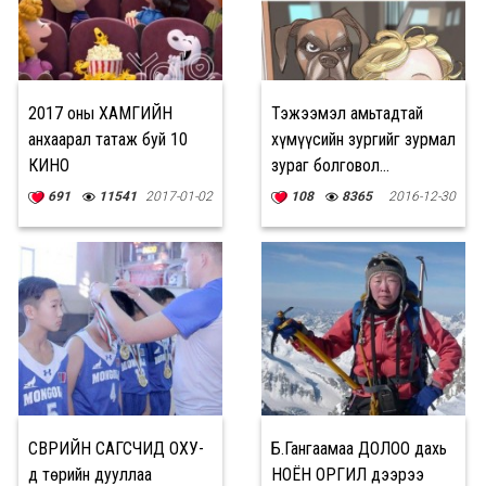
2017 оны ХАМГИЙН
Тэжээмэл амьтадтай
анхаарал татаж буй 10
хүмүүсийн зургийг зурмал
КИНО
зураг болговол...
691
11541
2017-01-02
108
8365
2016-12-30
ӨСВӨРИЙН САГСЧИД ОХУ-
Б.Гангаамаа ДОЛОО дахь
д төрийн дууллаа
НОЁН ОРГИЛ дээрээ