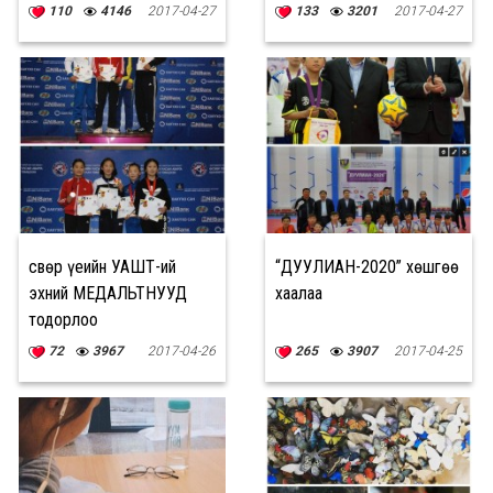
110
4146
2017-04-27
133
3201
2017-04-27
Өсвөр үеийн УАШТ-ий
“ДУУЛИАН-2020” хөшгөө
эхний МЕДАЛЬТНУУД
хаалаа
тодорлоо
72
3967
2017-04-26
265
3907
2017-04-25