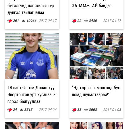
бүтээгчид нэг жилийн үр
ХАЛАМЖТАЙ байдаг
дүнгээ тайлагналаа
261
10966
2017-04-17
22
3430
2017-04-17
18 настай Том Дэвис хүү
“Эд хөрөнгө, мөнгөнд бус
Эвертонтой урт хугацааны
номд шуналтаарай!”
гэрээ байгууллаа
24
3515
2017-04-04
88
3553
2017-04-03