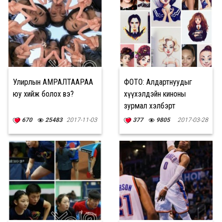
Улирлын АМРАЛТААРАА
ФОТО: Алдартнуудыг
юу хийж болох вэ?
хүүхэлдэйн киноны
зурмал хэлбэрт
хувиргавал...
670
25483
2017-11-03
377
9805
2017-03-28