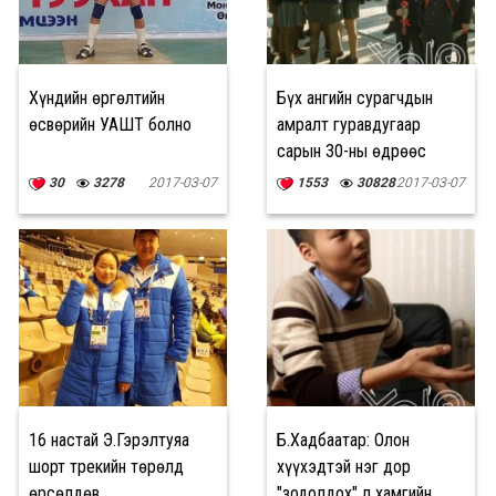
Хүндийн өргөлтийн
Бүх ангийн сурагчдын
өсвөрийн УАШТ болно
амралт гуравдугаар
сарын 30-ны өдрөөс
эхэлнэ
30
3278
2017-03-07
1553
30828
2017-03-07
16 настай Э.Гэрэлтуяа
Б.Хадбаатар: Олон
шорт трекийн төрөлд
хүүхэдтэй нэг дор
өрсөлдөв
"зодолдох" л хамгийн