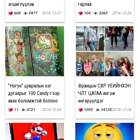
эгшиглүүлэв
гарлаа
608
5977
2016-12-27
104
3363
2016-12-26
"Ногун" цувралын нэг
Францын ӨСВӨР ҮЕИЙНХЭН
дугаарыг 100 Candy-гээр
ЧӨЛӨӨТ ЦАГАА ингэж
авах боломжтой боллоо
өнгөрүүлдэг
11
3721
2016-12-26
1093
24135
2016-12-26