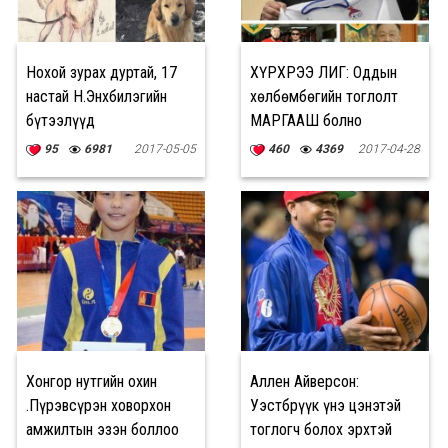
Нохой зурах дуртай, 17
ХҮРХРЭЭ ЛИГ: Оддын
настай Н.Энхбилэгийн
хөлбөмбөгийн тоглолт
бүтээлүүд
МАРГААШ болно
95
6981
2017-05-05
460
4369
2017-04-28
Хонгор нутгийн охин
Аллен Айверсон:
Ө.Пүрэвсүрэн ховорхон
Уэстбрүүк үнэ цэнэтэй
амжилтын эзэн боллоо
тоглогч болох эрхтэй