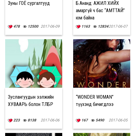
Зуны ГОЁ сургалтууд
Б.Ананд: АЖИЛ ХИЙХ
амаргүй ч бас “АМТТАЙ”
юм байна
478
12500
2017-06-09
1163
12834
2017-06-07
Зуслангуудын ээлжийн
“WONDER WOMAN”
ХУВААРЬ болон ТӨЛБӨР
түүхэнд бичигдлээ
223
8138
2017-06-06
167
5490
2017-06-05