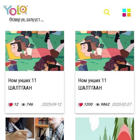
#FREETIME МЭДЭЭ
Өсвөр үе, залууст ...
Ном унших 11
Ном унших 11
ШАЛТГААН
ШАЛТГААН
12
746
2025-09-12
1200
9862
2020-02-27