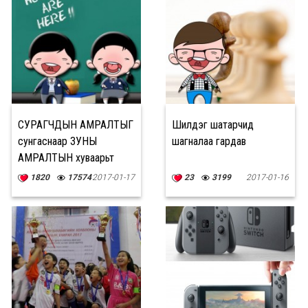
СУРАГЧДЫН АМРАЛТЫГ
Шилдэг шатарчид
сунгаснаар ЗУНЫ
шагналаа гардав
АМРАЛТЫН хуваарьт
өөрчлөлт орохгүй
1820
17574
2017-01-17
23
3199
2017-01-16