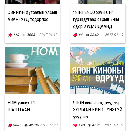
ӨСВӨРИЙН футзалын улсын
"NINTENDO SWITCH"
АВАРГУУД тодорлоо
гуравдугаар сарын 3-ны
өдөр ХУДАЛДААНД
ГАРНА
110
3653
2017-01-13
84
3840
2017-01-13
НОМ унших 11
ЯПОН киноны өдрүүдээр
ШАЛТГААН
ЗУРГААН КИНОГ ҮНЭГҮЙ
үзүүлнэ
3607
42713
2017-02-20
143
4595
2017-01-13