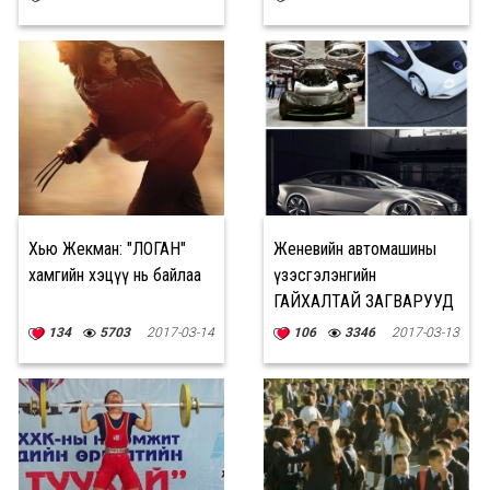
Хью Жекман: "ЛОГАН"
Женевийн автомашины
хамгийн хэцүү нь байлаа
үзэсгэлэнгийн
ГАЙХАЛТАЙ ЗАГВАРУУД
134
5703
2017-03-14
106
3346
2017-03-13