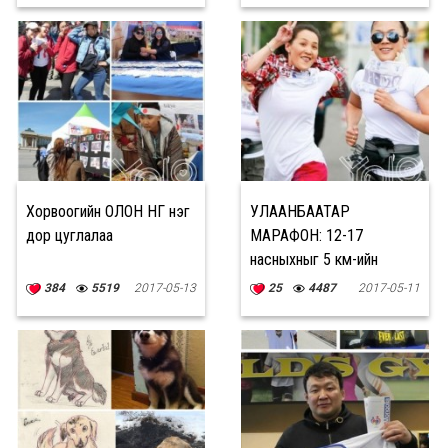
Хорвоогийн ОЛОН ӨНГӨ нэг
УЛААНБААТАР
дор цуглалаа
МАРАФОН: 12-17
насныхныг 5 км-ийн
гүйлтэд бүртгэж байна
384
5519
2017-05-13
25
4487
2017-05-11