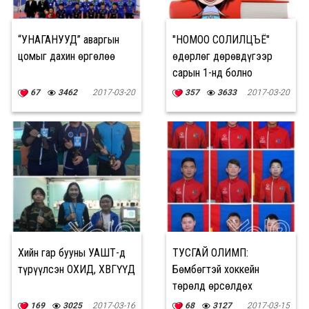
“УНАГАНУУД” аваргын
"НОМОО СОЛИЛЦЪЁ"
цомыг дахин өргөлөө
өдөрлөг дөрөвдүгээр
сарын 1-нд болно
67
3462
2017-03-20
357
3633
2017-03-20
Хийн гар бууны УАШТ-д
ТУСГАЙ ОЛИМП:
түрүүлсэн ОХИД, ХӨВГҮҮД
Бөмбөгтэй хоккейн
төрөлд өрсөлдөх
Монголын баг
169
3025
2017-03-16
68
3127
2017-03-15