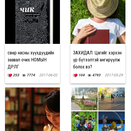
Өсвөр насны хүүхдүүдийн
ЗАХИДАЛ: Цагийг хэрхэн
заавал очих НОМЫН
үр бүтээлтэй өнгөрүүлж
ӨДӨРЛӨГ
болох вэ?
253
7774
2017-06-02
104
4793
2017-05-29