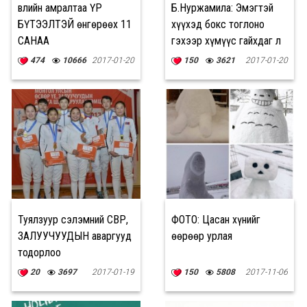
Өвлийн амралтаа ҮР
Б.Нуржамила: Эмэгтэй
БҮТЭЭЛТЭЙ өнгөрөөх 11
хүүхэд бокс тоглоно
САНАА
гэхээр хүмүүс гайхдаг л
юм
474
10666
2017-01-20
150
3621
2017-01-20
Туялзуур сэлэмний ӨСВӨР,
ФОТО: Цасан хүнийг
ЗАЛУУЧУУДЫН аваргууд
өөрөөр урлая
тодорлоо
20
3697
2017-01-19
150
5808
2017-11-06