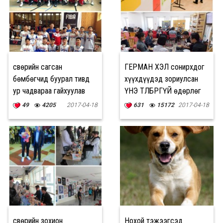
Өсвөрийн сагсан
ГЕРМАН ХЭЛ сонирхдог
бөмбөгчид буурал тивд
хүүхдүүдэд зориулсан
ур чадвараа гайхуулав
ҮНЭ ТӨЛБӨРГҮЙ өдөрлөг
болно
49
4205
2017-04-18
631
15172
2017-04-18
Өсвөрийн зохион
Нохой тэжээгсэд