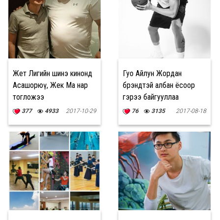
Жет Лигийн шинэ кинонд
Гуо Айлун Жордан
Асашорюү, Жек Ма нар
брэндтэй албан ёсоор
тогложээ
гэрээ байгууллаа
377
4933
2017-10-29
76
3135
2017-08-18