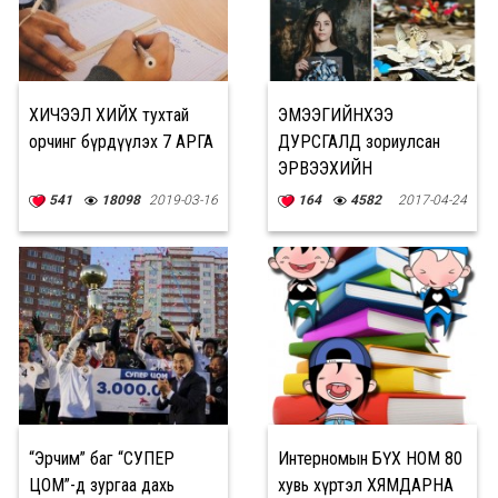
ХИЧЭЭЛ ХИЙХ тухтай
ЭМЭЭГИЙНХЭЭ
орчинг бүрдүүлэх 7 АРГА
ДУРСГАЛД зориулсан
ЭРВЭЭХИЙН
ХАЙЧИЛБАР нь олныг
541
18098
2019-03-16
164
4582
2017-04-24
гайхашруулжээ
“Эрчим” баг “СУПЕР
Интерномын БҮХ НОМ 80
ЦОМ”-д зургаа дахь
хувь хүртэл ХЯМДАРНА