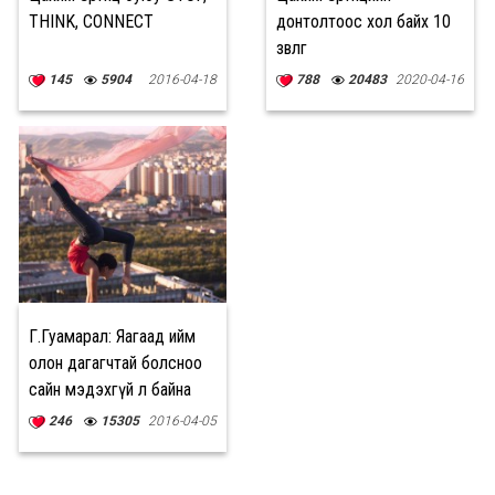
THINK, CONNECT
донтолтоос хол байх 10
зөвлөгөө
145
5904
2016-04-18
788
20483
2020-04-16
Г.Гуамарал: Яагаад ийм
олон дагагчтай болсноо
сайн мэдэхгүй л байна
246
15305
2016-04-05