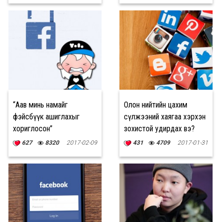
“Аав минь намайг
Олон нийтийн цахим
фэйсбүүк ашиглахыг
сүлжээний хаягаа хэрхэн
хориглосон”
зохистой удирдах вэ?
627
8320
2017-02-09
431
4709
2017-01-31