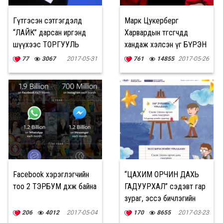
Гүтгэсэн сэтгэгдэлд
Марк Цукерберг
“ЛАЙК” дарсан иргэнд
Харвардын төгсөгчдөд
шүүхээс ТОРГУУЛЬ
хандаж хэлсэн үг БҮРЭН
ноогдуулжээ
ЭХЭЭРЭЭ
77
3067
2017-05-31
761
14855
2017-05-26
Facebook хэрэглэгчийн
“ЦАХИМ ОРЧИН ДАХЬ
тоо 2 ТЭРБУМ дөхөж байна
ГАДУУРХАЛ” сэдэвт гар
зураг, эссэ бичлэгийн
уралдаан зарлалаа
206
4012
2017-05-04
170
8655
2017-03-23