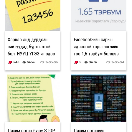
Хэрвээ энд дурдсан
Facebook-ийн сарын
сайтуудад бүртгэлтэй
идэвхтэй хэрэглэгчийн
бол, НУУЦ ҮГЭЭ яг одоо
тоо 1,6 тэрбум болжээ
СОЛЬ!
345
9090
2016-05-06
2
3678
2016-05-04
Цахим ертөнц буюу STOP,
Цахим ертөнцийн