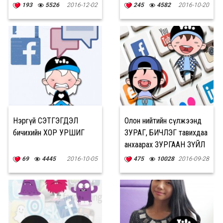
193
5526
2016-12-02
245
4582
2016-10-20
Нэргүй СЭТГЭГДЭЛ
Олон нийтийн сүлжээнд
бичихийн ХОР УРШИГ
ЗУРАГ, БИЧЛЭГ тавихдаа
анхаарах ЗУРГААН ЗҮЙЛ
69
4445
2016-10-05
475
10028
2016-09-28