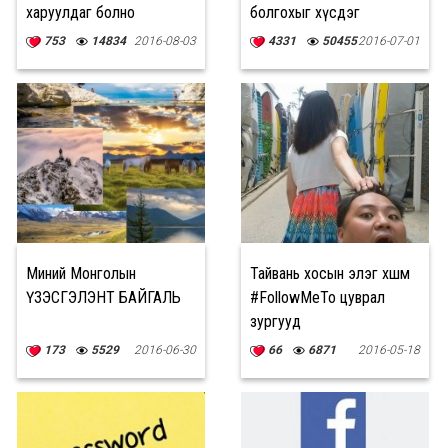
харуулдаг болно
болгохыг хүсдэг
753
14834
2016-08-03
4331
50455
2016-07-01
Миний Монголын
Тайвань хосын элэг хөшөөм
ҮЗЭСГЭЛЭНТ БАЙГАЛЬ
#FollowMeTo цуврал
зургууд
173
5529
2016-06-30
66
6871
2016-05-18