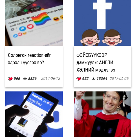
Солонгон reaction-ийг
ФЭЙСБҮҮКЭЭР
хэрхэн үүсгэх вэ?
дамжуулж АНГЛИ
ХЭЛНИЙ мэдлэгээ
дээшлүүлэх
565
8826
2017-06-12
652
13394
2017-06-05
БОЛОМЖУУД