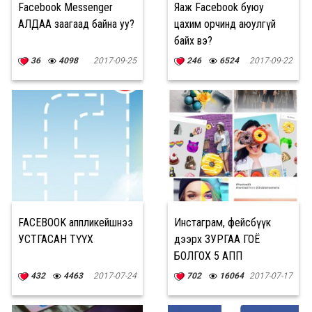
Facebook Messenger
Яаж Facebook буюу
АЛДАА заагаад байна уу?
цахим орчинд аюулгүй
байх вэ?
36
4098
2017-09-25
246
6524
2017-09-22
FACEBOOK аппликейшнээ
Инстаграм, фейсбүүк
УСТГАСАН ТҮҮХ
дээрх ЗУРГАА ГОЁ
БОЛГОХ 5 АПП
432
4463
2017-07-24
702
16064
2017-07-17