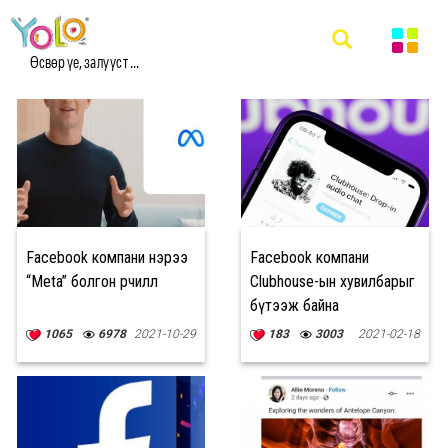
#FACEBOOK МЭДЭЭ
Өсвөр үе, залууст ...
Facebook компани нэрээ
Facebook компани
“Meta” болгон өөрчиллөө
Clubhouse-ын хувилбарыг
бүтээж байна
1065
6978
2021-10-29
183
3003
2021-02-18