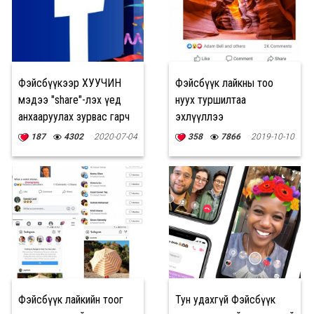
Фэйсбүүкээр ХУУЧИН
Фэйсбүүк лайкны тоо
мэдээ "share"-лэх үед
нуух туршилтаа
анхааруулах зурвас гарч
эхлүүллээ
ирдэг болно
187
4302
2020-07-04
358
7866
2019-10-10
Фэйсбүүк лайкийн тоог
Тун удахгүй Фэйсбүүк