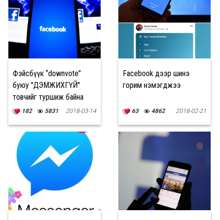
Фэйсбүүк “downvote”
Facebook дээр шинэ
буюу "ДЭМЖИХГҮЙ"
горим нэмэгджээ
товчийг туршиж байна
182
5831
2018-03-14
63
4862
2018-02-21