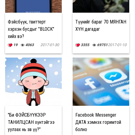
Фэйсбүүк, твиттерт
Түүнийг бараг 70 МЯНГАН
хэрхэн бусдыг "BLOCK"
ХҮН дагадаг
хийх вэ?
19
4063
2017-01-30
3355
69751
2017-01-10
"Би ФЭЙСБҮҮКЭЭР
Facebook Messenger
ТАНИЛЦСАН хүнтэйгээ
ДАТА хэмнэх горимтой
уулзах нь зөв үү?"
болно