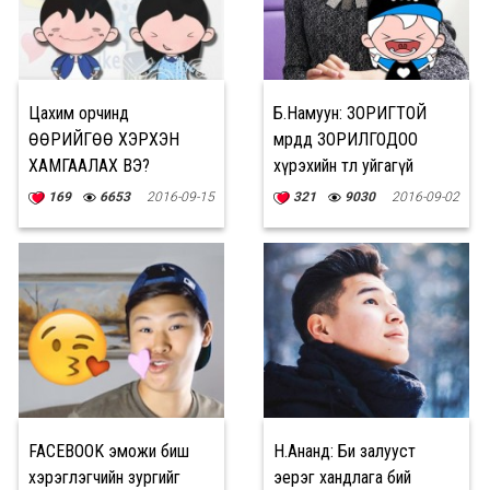
Цахим орчинд
Б.Намуун: ЗОРИГТОЙ
ӨӨРИЙГӨӨ ХЭРХЭН
мөрөөдөөд ЗОРИЛГОДОО
ХАМГААЛАХ ВЭ?
хүрэхийн төлөө уйгагүй
ТЭМЦЭЭРЭЙ
169
6653
2016-09-15
321
9030
2016-09-02
FACEBOOK эможи биш
Н.Ананд: Би залууст
хэрэглэгчийн зургийг
эерэг хандлага бий