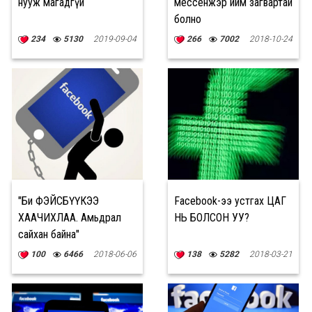
нууж магадгүй
мессенжэр ийм загвартай
болно
234
5130
2019-09-04
266
7002
2018-10-24
"Би ФЭЙСБҮҮКЭЭ
Facebook-ээ устгах ЦАГ
ХААЧИХЛАА. Амьдрал
НЬ БОЛСОН УУ?
сайхан байна"
100
6466
2018-06-06
138
5282
2018-03-21