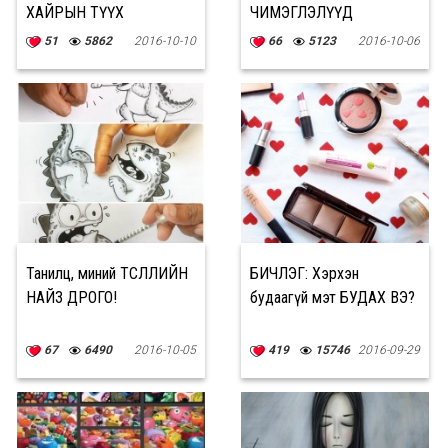
ХАЙРЫН ТҮҮХ
ЧИМЭГЛЭЛҮҮД
51
5862
2016-10-10
66
5123
2016-10-06
Танилц, миний ТӨСӨӨЛЛИЙН
БИЧЛЭГ: Хэрхэн
НАЙЗ ДРОГО!
будаагүй мэт БУДАХ ВЭ?
67
6490
2016-10-05
419
15746
2016-09-29