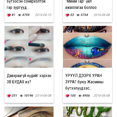
бүтээсэн сонирхолтой
“Миний Гар” үйл
гар зургууд...
ажиллагаа боллоо
81
4759
2016-06-10
53
5734
2016-06-08
Давхраагүй нүдийг хэрхэн
УРУУЛ ДЭЭРХ УРАН
ЗӨВ БУДАХ вэ?
ЗУРАГ буюу Жасмины
бүтээлүүдээс...
251
10196
2016-06-08
105
4956
2016-06-08