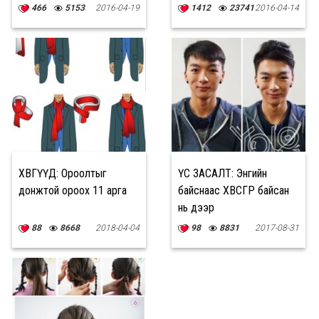
466
5153
2016-04-19
1412
23741
2016-04-14
ХӨВГҮҮД: Ороолтыг
ҮС ЗАСАЛТ: Энгийн
донжтой ороох 11 арга
байснаас ХӨВСГӨР байсан
нь дээр
88
8668
2018-04-04
98
8831
2017-08-31