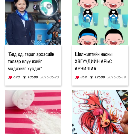
“Бид од, гараг эрхэсийн
Шилжилтийн насны
талаар илүү ихийг
ХӨВГҮҮДИЙН АРЬС
мэдэхийг хүсдэг”
АРЧИЛГАА
690
10580
2016-05-23
369
12508
2016-05-19