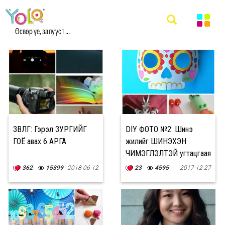
#DIY МЭДЭЭ
Өсвөр үе, залууст ...
ЗӨВЛӨГӨӨ: Гэрэл ЗУРГИЙГ
DIY ФОТО №2: Шинэ
ГОЁ авах 6 АРГА
жилийг ШИНЭХЭН
ЧИМЭГЛЭЛТЭЙ угтацгаая
362
15399
2018-06-12
23
4595
2017-12-27