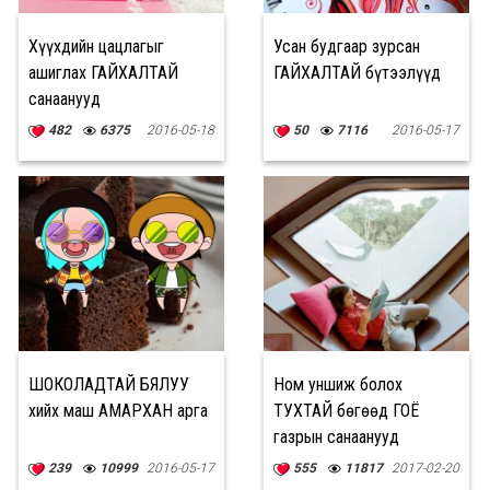
Хүүхдийн цацлагыг
Усан будгаар зурсан
ашиглах ГАЙХАЛТАЙ
ГАЙХАЛТАЙ бүтээлүүд
санаанууд
482
6375
2016-05-18
50
7116
2016-05-17
ШОКОЛАДТАЙ БЯЛУУ
Ном уншиж болох
хийх маш АМАРХАН арга
ТУХТАЙ бөгөөд ГОЁ
газрын санаанууд
239
10999
2016-05-17
555
11817
2017-02-20