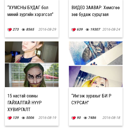
“ХУМСНЫ БУДАГ бол
ВИДЕО ЗААВАР: Хөмсгөө
миний зургийн хэрэгсэл”
зөв будаж сурцгаая
273
8565
2016-08-29
639
19307
2016-08-24
15 настай охины
“Ингэж зурахыг БИ ӨӨРӨӨ
ГАЙХАЛТАЙ НҮҮР
СУРСАН”
ХУВИРГАЛТ
139
5006
2016-08-19
90
7486
2016-08-18