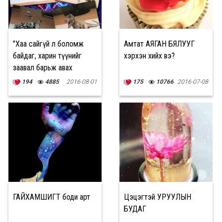
"Хаа сайгүй л боломж
Амтат АЯГАН БЯЛУУГ
байдаг, харин түүнийг
хэрхэн хийх вэ?
заавал барьж авах
хэрэгтэй"
194
4885
2016-08-01
175
10766
2016-07-08
ГАЙХАМШИГТ боди арт
Цэцэгтэй УРУУЛЫН
БУДАГ