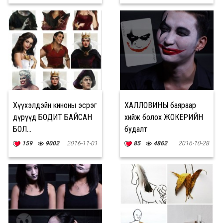
Хүүхэлдэйн киноны эсрэг
ХАЛЛОВИНЫ баяраар
дүрүүд БОДИТ БАЙСАН
хийж болох ЖОКЕРИЙН
БОЛ...
будалт
159
9002
2016-11-01
85
4862
2016-10-28