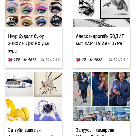
Нүүр будалт буюу
Алессандрогийн БОДИТ
ЗОВХИН ДЭЭРХ уран
мэт ХАР ЦАГААН ЗУРАГ
зураг
130
4819
2016-06-16
40
4637
2016-06-14
Эд зүйл ашиглан
Залуусыг хамарсан