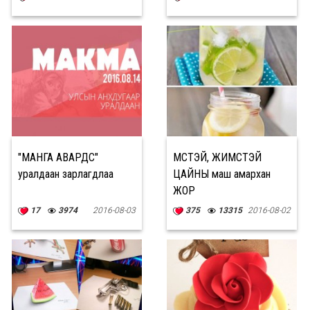
"МАНГА АВАРДС"
МӨСТЭЙ, ЖИМСТЭЙ
уралдаан зарлагдлаа
ЦАЙНЫ маш амархан
ЖОР
17
3974
2016-08-03
375
13315
2016-08-02