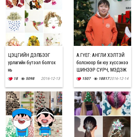
ЦЭЦГИЙН ДЭЛБЭЭГ
А.ГҮЕГ: АНГЛИ ХЭЛТЭЙ
урлагийн бүтээл болгох
болсноор би юу хүссэнээ
нь
ШИНЭЭР СУРЧ, МЭДЭЖ
байгаа нь гоё
18
5098
2016-12-13
1507
18817
2016-12-14