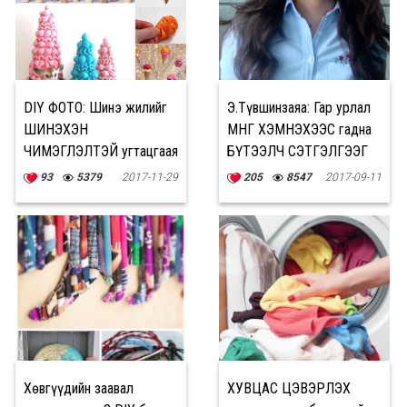
DIY ФОТО: Шинэ жилийг
Э.Түвшинзаяа: Гар урлал
ШИНЭХЭН
МӨНГӨ ХЭМНЭХЭЭС гадна
ЧИМЭГЛЭЛТЭЙ угтацгаая
БҮТЭЭЛЧ СЭТГЭЛГЭЭГ
хөгжүүлдэг
93
5379
2017-11-29
205
8547
2017-09-11
Хөвгүүдийн заавал
ХУВЦАС ЦЭВЭРЛЭХ