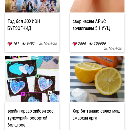
Тэд бол ЗОХИОН
Өсвөр насны АРЬС
БҮТЭЭГЧИД
арчилгааны 5 НУУЦ
161
6491
2016-04-25
7896
106606
2016-04-20
Өөрийн гараар хийсэн хос
Хар батганаас салах маш
түлхүүрийн оосортой
амархан арга
болцгооё