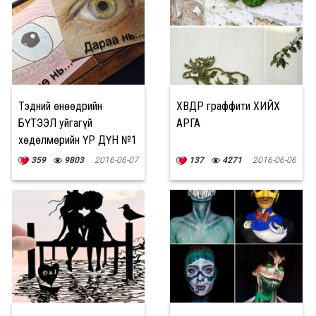
Тэдний өнөөдрийн
ХӨВДӨӨР граффити ХИЙХ
БҮТЭЭЛ уйгагүй
АРГА
хөдөлмөрийн ҮР ДҮН №1
359
9803
2016-06-07
137
4271
2016-06-06