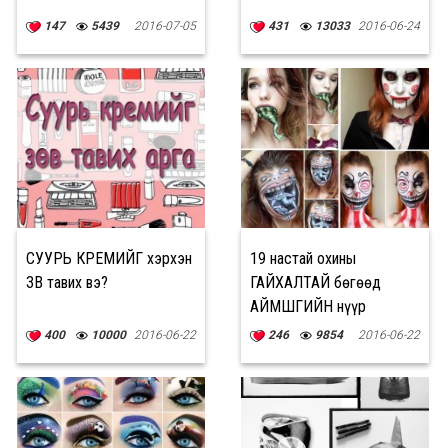
147
5439
2016-07-05
431
13033
2016-06-24
СУУРЬ КРЕМИЙГ хэрхэн
19 настай охины
ЗӨВ тавих вэ?
ГАЙХАЛТАЙ бөгөөд
АЙМШГИЙН нүүр
хувиргалтууд
400
10000
2016-06-22
246
9854
2016-06-22