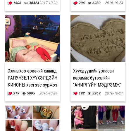
1506
38424
2017-10-20
206
6283
2016-10-24
Охиныхоо өрөөний хананд
Хүүхдүүдийн урласан
РАПУНЗЕЛ ХҮҮХЭЛДЭЙН
керамик бүтээлийн
КИНОНЫ хэсгээс зуржээ
"АНИРГҮЙН МЭДРЭМЖ"
үзэсгэлэн болно
319
5095
2016-10-24
192
3269
2016-10-21