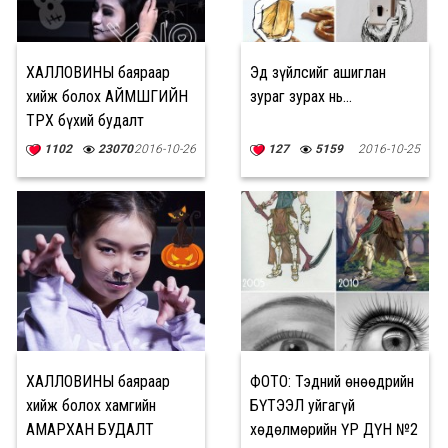
ХАЛЛОВИНЫ баяраар
Эд зүйлсийг ашиглан
хийж болох АЙМШГИЙН
зураг зурах нь...
ТӨРХ бүхий будалт
1102
23070
2016-10-26
127
5159
2016-10-25
ХАЛЛОВИНЫ баяраар
ФОТО: Тэдний өнөөдрийн
хийж болох хамгийн
БҮТЭЭЛ уйгагүй
АМАРХАН БУДАЛТ
хөдөлмөрийн ҮР ДҮН №2