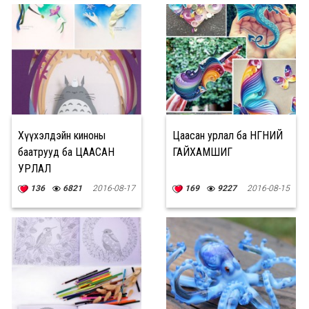
Хүүхэлдэйн киноны
Цаасан урлал ба ӨНГӨНИЙ
баатрууд ба ЦААСАН
ГАЙХАМШИГ
УРЛАЛ
136
6821
2016-08-17
169
9227
2016-08-15