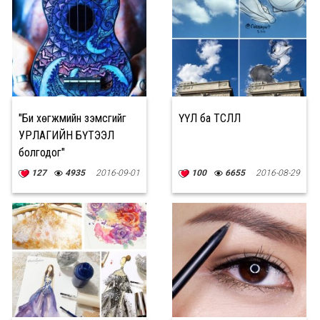
"Би хөгжмийн зэмсгийг
ҮҮЛ ба ТӨСӨӨЛӨЛ
УРЛАГИЙН БҮТЭЭЛ
болгодог"
127
4935
2016-09-01
100
6655
2016-08-29