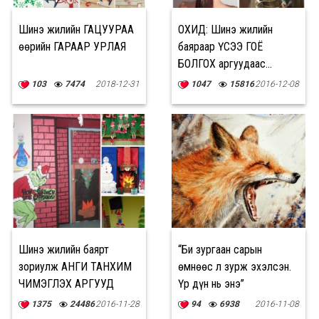
Шинэ жилийн ГАЦУУРАА
ОХИД: Шинэ жилийн
өөрийн ГАРААР УРЛАЯ
баяраар ҮСЭЭ ГОЁ
БОЛГОХ аргуудаас...
103
7474
2018-12-31
1047
15816
2016-12-08
Шинэ жилийн баярт
“Би зургаан сарын
зориулж АНГИ ТАНХИМ
өмнөөс л зурж эхэлсэн.
ЧИМЭГЛЭХ АРГУУД
Үр дүн нь энэ”
1375
24486
2016-11-28
94
6938
2016-11-08