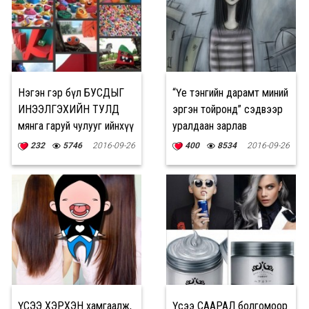
Нэгэн гэр бүл БУСДЫГ
“Үе тэнгийн дарамт миний
ИНЭЭЛГЭХИЙН ТУЛД
эргэн тойронд” сэдвээр
мянга гаруй чулууг ийнхүү
уралдаан зарлав
буджээ
232
5746
2016-09-26
400
8534
2016-09-26
ҮСЭЭ ХЭРХЭН хамгаалж,
Үсээ СААРАЛ болгомоор