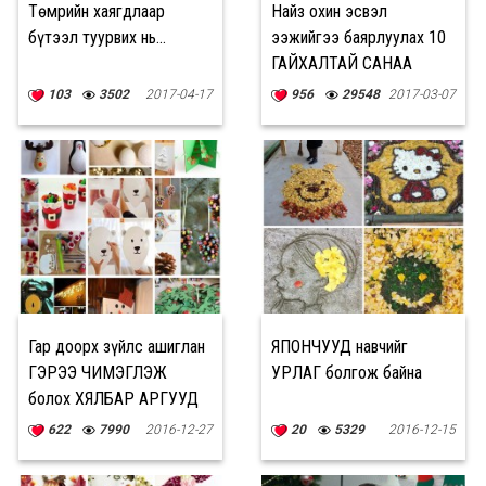
Төмрийн хаягдлаар
Найз охин эсвэл
бүтээл туурвих нь...
ээжийгээ баярлуулах 10
ГАЙХАЛТАЙ САНАА
103
3502
2017-04-17
956
29548
2017-03-07
Гар доорх зүйлс ашиглан
ЯПОНЧУУД навчийг
ГЭРЭЭ ЧИМЭГЛЭЖ
УРЛАГ болгож байна
болох ХЯЛБАР АРГУУД
622
7990
2016-12-27
20
5329
2016-12-15