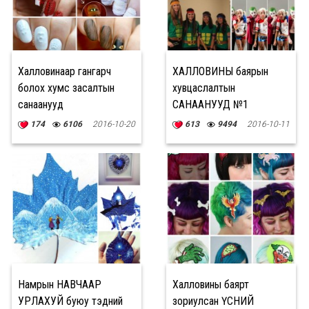
Халловинаар гангарч
ХАЛЛОВИНЫ баярын
болох хумс засалтын
хувцаслалтын
санаанууд
САНААНУУД №1
174
6106
2016-10-20
613
9494
2016-10-11
Намрын НАВЧААР
Халловины баярт
УРЛАХУЙ буюу тэдний
зориулсан ҮСНИЙ