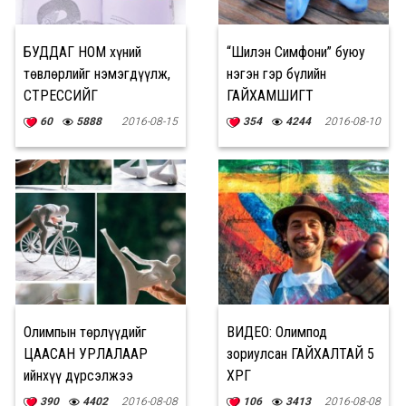
БУДДАГ НОМ хүний
“Шилэн Симфони” буюу
төвлөрлийг нэмэгдүүлж,
нэгэн гэр бүлийн
СТРЕССИЙГ
ГАЙХАМШИГТ
БУУРУУЛДАГ
БҮТЭЭЛҮҮД
60
5888
2016-08-15
354
4244
2016-08-10
Олимпын төрлүүдийг
ВИДЕО: Олимпод
ЦААСАН УРЛАЛААР
зориулсан ГАЙХАЛТАЙ 5
ийнхүү дүрсэлжээ
ХӨРӨГ
390
4402
2016-08-08
106
3413
2016-08-08