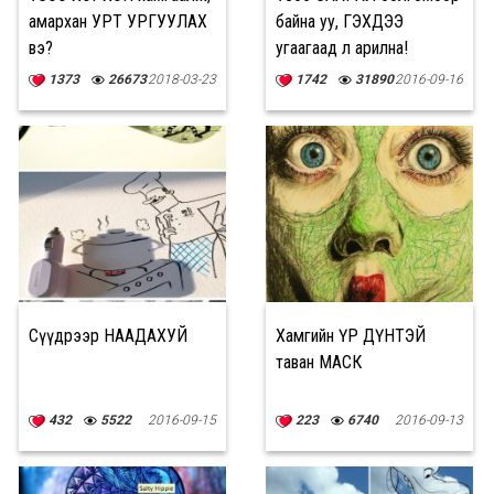
амархан УРТ УРГУУЛАХ
байна уу, ГЭХДЭЭ
вэ?
угаагаад л арилна!
1373
26673
2018-03-23
1742
31890
2016-09-16
Сүүдрээр НААДАХУЙ
Хамгийн ҮР ДҮНТЭЙ
таван МАСК
432
5522
2016-09-15
223
6740
2016-09-13