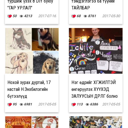
туршиж үзэх 8 DIY буюу
тэмдэглэгээ ба түүний
"ГАР УРЛАЛ"
ТАЙЛБАР
50
4213
2017-07-16
68
8761
2017-05-30
Нохой зурах дуртай, 17
Нэг өдрийг ХӨГЖИЛТЭЙ
настай Н.Энхбилэгийн
өнгөрүүлэх ХҮҮХЭД
бүтээлүүд
ЗАЛУУСЫН ӨДӨРЛӨГ болно
95
6981
2017-05-05
113
6386
2017-05-05