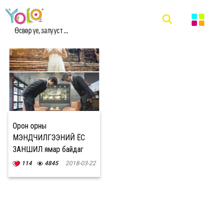
#COMPLIMENTARY МЭДЭЭ
Өсвөр үе, залууст ...
Орон орны
МЭНДЧИЛГЭЭНИЙ ЁС
ЗАНШИЛ ямар байдаг
вэ?
114
4845
2018-03-22