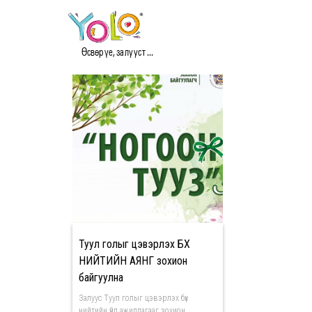
#CLEAN МЭДЭЭ
Өсвөр үе, залууст ...
Туул голыг цэвэрлэх БҮХ
НИЙТИЙН АЯНГ зохион
байгуулна
Залуус Туул голыг цэвэрлэх бүх
нийтийн үйл ажиллагааг зохион