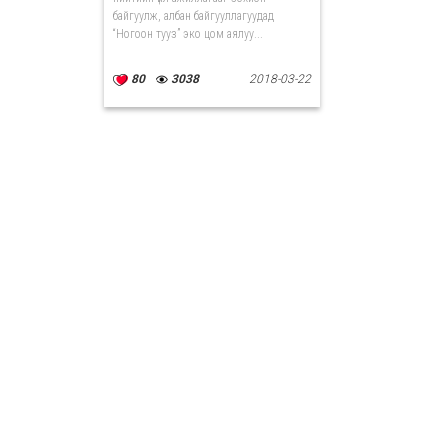
байгуулж, албан байгууллагуудад
“Ногоон тууз” эко цом аялуу...
80
3038
2018-03-22