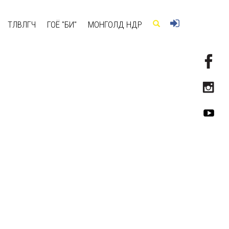
ТӨЛӨВЛӨГЧ
ГОЁ "БИ"
МОНГОЛД ӨНӨӨДӨР