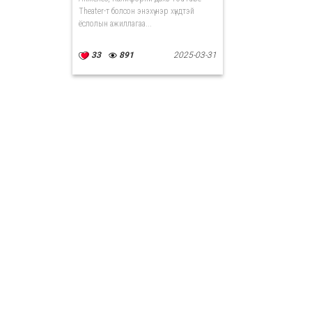
Theater-т болсон энэхүү нэр хүндтэй
ёслолын ажиллагаа...
33
891
2025-03-31