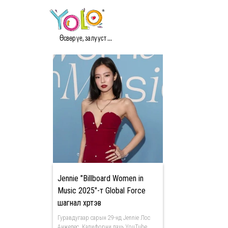
#BILLBOARD WOMEN IN
Өсвөр үе, залууст ...
Jennie "Billboard Women in
Music 2025"-т Global Force
шагнал хүртэв
Гуравдугаар сарын 29-нд Jennie Лос
Анжелес, Калифорни дахь YouTube