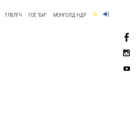
ТӨЛӨВЛӨГЧ
ГОЁ "БИ"
МОНГОЛД ӨНӨӨДӨР