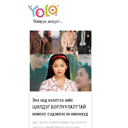
#BEST SELLER МЭДЭЭ
Өсвөр үе, залууст ...
Энэ онд нээлтээ хийх
ШИЛДЭГ БОРЛУУЛАЛТТАЙ
номоос сэдэвлэсэн кинонууд
Цар тахлын улмаас өнгөрсөн онд нээлтээ
хийхээр төлөвлөж байсан олон кино,