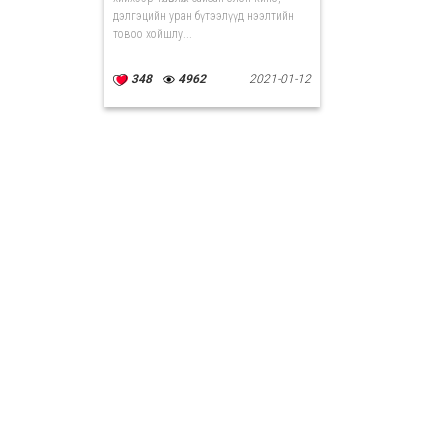
дэлгэцийн уран бүтээлүүд нээлтийн
товоо хойшлу...
348
4962
2021-01-12