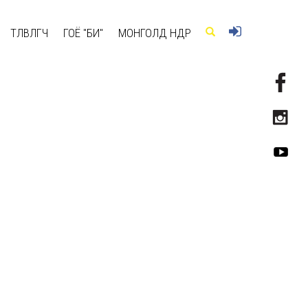
ТӨЛӨВЛӨГЧ
ГОЁ "БИ"
МОНГОЛД ӨНӨӨДӨР