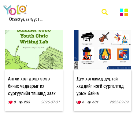
#ҮНЭГҮЙ СУРГАЛТ МЭДЭЭ
Өсвөр үе, залууст ...
Англи хэл дээр эсээ
Дуу хөгжимд дуртай
бичих чадварыг их
хүүхдүүдийг үнэгүй сургалтад
сургуулийн түвшинд заах
урьж байна
сургалт эхэллээ
0
253
2026-07-31
6
601
2025-09-09