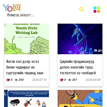
#ҮНЭГҮЙ МЭДЭЭ
Өсвөр үе, залууст ...
Англи хэл дээр эсээ
Циркийн продакшнууд
бичих чадварыг их
долоо хоногийн турш
сургуулийн түвшинд заах
тоглолтоо үнэ төлбөргүй
сургалт эхэллээ
тоглоно
0
250
2026-07-31
0
267
2026-04-08