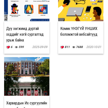
Дуу хөгжимд дуртай
Комик ҮНЭГҮЙ УНШИХ
хүүхдүүдийг үнэгүй сургалтад
боломжтой вебсайтууд
урьж байна
6
599
2025-09-09
811
7688
2020-10-01
Харвардын Их сургуулийн