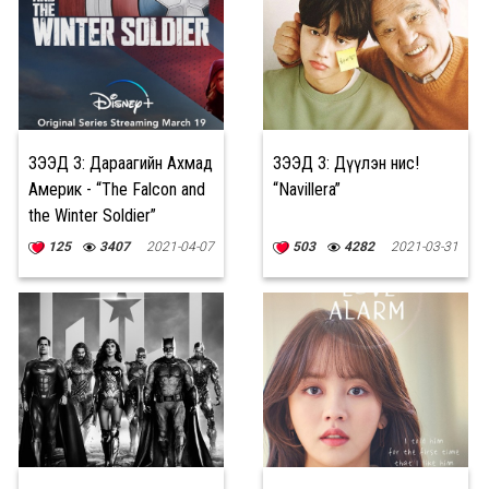
ҮЗЭЭД ҮЗ: Дараагийн Ахмад
ҮЗЭЭД ҮЗ: Дүүлэн нис!
Америк - “The Falcon and
“Navillera”
the Winter Soldier”
125
3407
2021-04-07
503
4282
2021-03-31