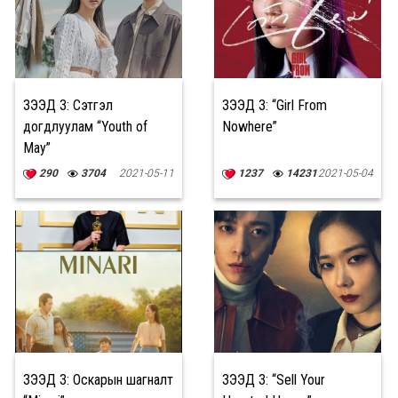
ҮЗЭЭД ҮЗ: Сэтгэл
ҮЗЭЭД ҮЗ: “Girl From
догдлуулам “Youth of
Nowhere”
May”
290
3704
2021-05-11
1237
14231
2021-05-04
ҮЗЭЭД ҮЗ: Оскарын шагналт
ҮЗЭЭД ҮЗ: “Sell Your