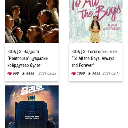
ҮЗЭЭД ҮЗ: Ээдрээт
ҮЗЭЭД ҮЗ: Төгсгөлийн анги
“Penthouse” цувралын
“To All the Boys: Always
хоёрдугаар бүлэг
and Forever”
668
8438
2021-02-23
1060
9653
2021-02-17