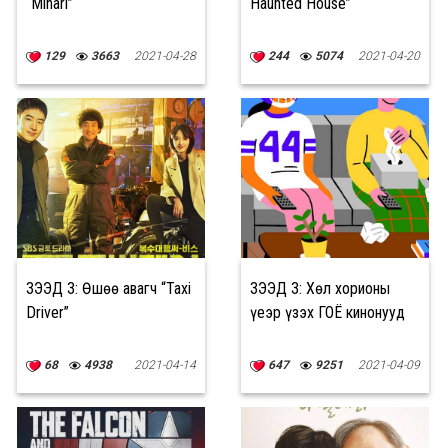
“Minari”
Haunted House”
129
3663
2021-04-28
244
5074
2021-04-20
ҮЗЭЭД ҮЗ: Өшөө авагч “Taxi
ҮЗЭЭД ҮЗ: Хөл хорионы
Driver”
үеэр үзэх ГОЁ кинонууд
68
4938
2021-04-14
647
9251
2021-04-09