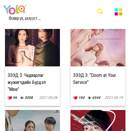
#ҮЗЭЭД ҮЗ МЭДЭЭ
Өсвөр үе, залууст ...
ҮЗЭЭД ҮЗ: Чадварлаг
ҮЗЭЭД ҮЗ: “Doom at Your
жүжигчдийн бүрдэл
Service”
“Mine”
96
3008
2021-05-28
184
6544
2021-05-19