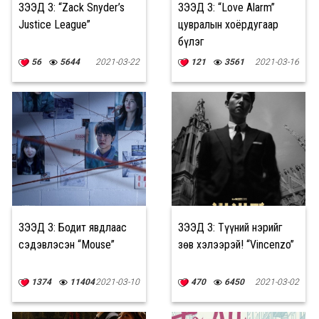
ҮЗЭЭД ҮЗ: “Zack Snyder’s
ҮЗЭЭД ҮЗ: “Love Alarm”
Justice League”
цувралын хоёрдугаар
бүлэг
56
5644
2021-03-22
121
3561
2021-03-16
ҮЗЭЭД ҮЗ: Бодит явдлаас
ҮЗЭЭД ҮЗ: Түүний нэрийг
сэдэвлэсэн “Mouse”
зөв хэлээрэй! “Vincenzo”
1374
11404
2021-03-10
470
6450
2021-03-02