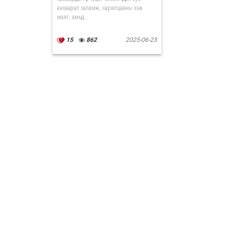
анхаарал халамж, харилцааны хэв
маяг, амьд...
15
862
2025-06-23