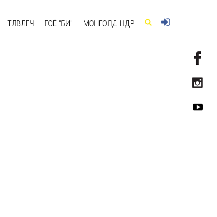
ТӨЛӨВЛӨГЧ
ГОЁ "БИ"
МОНГОЛД ӨНӨӨДӨР