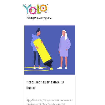
#ЭЦЭГ ЭХ МЭДЭЭ
Өсвөр үе, залууст ...
"Red Flag" эцэг эхийн 10
шинж
Хүүхдийн өсөлт, хүмүүжил нь зөвхөн генээс
хамаардаггүй. Эцэг эхийн үзүүлж буй