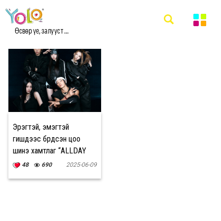
#ШИНЭ ХАМТЛАГ МЭДЭЭ
Өсвөр үе, залууст ...
Эрэгтэй, эмэгтэй
гишүүдээс бүрдсэн цоо
шинэ хамтлаг “ALLDAY
PROJECT”
48
690
2025-06-09